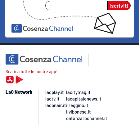
Iscriviti
Scarica tutte le nostre app!
LaC Network
lacplay.it
lacitymag.it
lactv.it
lacapitalenews.it
laconair.it
ilreggino.it
ilvibonese.it
catanzarochannel.it