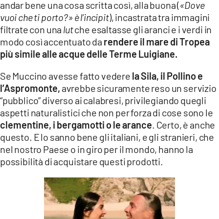
andar bene una cosa scritta così, alla buona (
«Dove
vuoi che ti porto?» è l’incipit
), incastrata tra immagini
filtrate con una
lut
che esaltasse gli aranci e i verdi in
modo così accentuato da
rendere il mare di Tropea
più simile alle acque delle Terme Luigiane.
Se Muccino avesse fatto vedere
la Sila, il Pollino e
l’Aspromonte,
avrebbe sicuramente reso un servizio
“pubblico” diverso ai calabresi, privilegiando quegli
aspetti naturalistici che non per forza di cose sono le
clementine, i bergamotti o le arance
. Certo, è anche
questo. E lo sanno bene gli italiani, e gli stranieri, che
nel nostro Paese o in giro per il mondo, hanno la
possibilità di acquistare questi prodotti.