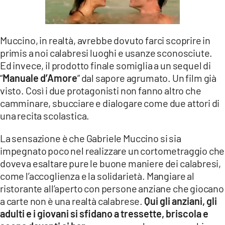
Muccino, in realtà, avrebbe dovuto farci scoprire in
primis a noi calabresi luoghi e usanze sconosciute.
Ed invece, il prodotto finale somiglia a un sequel di
“
Manuale d’Amore
” dal sapore agrumato. Un film già
visto. Così i due protagonisti non fanno altro che
camminare, sbucciare e dialogare come due attori di
una recita scolastica.
La sensazione è che Gabriele Muccino si sia
impegnato poco nel realizzare un cortometraggio che
doveva esaltare pure le buone maniere dei calabresi,
come l’accoglienza e la solidarietà. Mangiare al
ristorante all’aperto con persone anziane che giocano
a carte non è una realtà calabrese.
Qui gli anziani, gli
adulti e i giovani si sfidano a tressette, briscola e