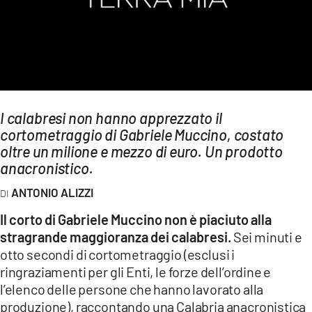
AMBIENTE
Streaming
LAC TV
LAC NETWORK
LAC ONAIR
I calabresi non hanno apprezzato il
cortometraggio di Gabriele Muccino, costato
oltre un milione e mezzo di euro. Un prodotto
LaC
anacronistico.
Network
LACPLAY.IT
ANTONIO ALIZZI
LACTV.IT
Il corto di Gabriele Muccino non è piaciuto alla
stragrande maggioranza dei calabresi.
Sei minuti e
LACONAIR.IT
otto secondi di cortometraggio (esclusi i
LACITYMAG.IT
ringraziamenti per gli Enti, le forze dell’ordine e
l’elenco delle persone che hanno lavorato alla
ILREGGINO.IT
produzione), raccontando una Calabria anacronistica