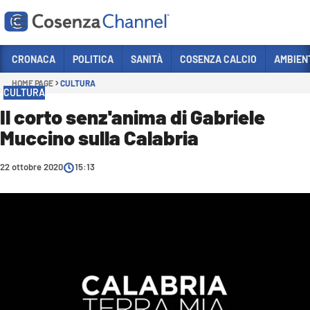
Vai
CRONACA
POLITICA
SANITÀ
COSENZA CALCIO
AMBIEN
HOME PAGE
CULTURA
Sezioni
CULTURA
CRONACA
Il corto senz'anima di Gabriele
Muccino sulla Calabria
POLITICA
COSENZA CALCIO
22 ottobre 2020
15:13
ECONOMIA E LAVORO
ITALIA MONDO
SANITÀ
SPORT
CULTURA