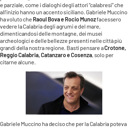
COSENZACHANNEL.IT
e parziale, come i dialoghi degli attori “calabresi” che
all’inizio hanno un accento siciliano. Gabriele Muccino
ILVIBONESE.IT
ha voluto che
Raoul Bova e Rocio Munoz
facessero
CATANZAROCHANNEL.IT
vedere la Calabria degli agrumi e del mare,
dimenticandosi delle montagne, dei musei
LACAPITALENEWS.IT
archeologici e delle bellezze presenti nelle città più
grandi della nostra regione. Basti pensare a
Crotone,
App
Reggio Calabria, Catanzaro e Cosenza
, solo per
ANDROID
citarne alcune.
APPLE
Gabriele Muccino ha deciso che per la Calabria poteva