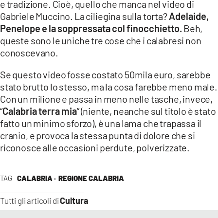
e tradizione. Cioè, quello che manca nel video di
Gabriele Muccino. La ciliegina sulla torta?
Adelaide,
Penelope e la soppressata col finocchietto.
Beh,
queste sono le uniche tre cose che i calabresi non
conoscevano.
Se questo video fosse costato 50mila euro, sarebbe
stato brutto lo stesso, ma la cosa farebbe meno male.
Con un milione e passa in meno nelle tasche, invece,
“
Calabria terra mia
” (niente, neanche sul titolo è stato
fatto un minimo sforzo), è una lama che trapassa il
cranio, e provoca la stessa punta di dolore che si
riconosce alle occasioni perdute, polverizzate.
TAG
CALABRIA ·
REGIONE CALABRIA
Cultura
Tutti gli articoli di