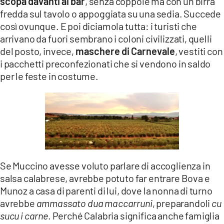
scopa davanti ai bar
, senza coppole ma con un birra
fredda sul tavolo o appoggiata su una sedia. Succede
così ovunque. E poi diciamola tutta: i turisti che
arrivano da fuori sembrano i coloni civilizzati, quelli
del posto, invece,
maschere di Carnevale
, vestiti con
i pacchetti preconfezionati che si vendono in saldo
per le feste in costume.
Se Muccino avesse voluto parlare di accoglienza in
salsa calabrese, avrebbe potuto far entrare Bova e
Munoz a casa di parenti di lui, dove la nonna di turno
avrebbe
ammassato dua maccarruni
, preparandoli
cu
sucu i carne
. Perché Calabria significa anche famiglia