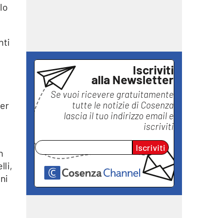
lo
nti
Iscriviti
alla Newsletter
Se vuoi ricevere gratuitamente
tutte le notizie di
Cosenza
per
lascia il tuo indirizzo email e
iscriviti
Iscriviti
n
li,
oni