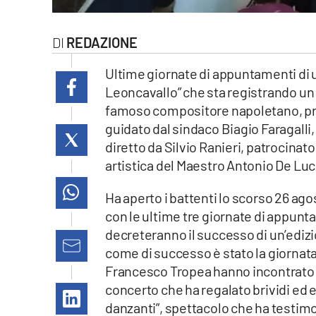
laconair.it
REDAZIONE
lacitymag.it
Ultime giornate di appuntamenti di u
ilreggino.it
Leoncavallo” che sta registrando un 
famoso compositore napoletano, pr
cosenzachannel.it
guidato dal sindaco Biagio Faragalli,
diretto da Silvio Ranieri, patrocinato
ilvibonese.it
artistica del Maestro Antonio De Luc
catanzarochannel.it
Ha aperto i battenti lo scorso 26 ag
con le ultime tre giornate di appunta
lacapitalenews.it
decreteranno il successo di un’edizi
come di successo è stato la giornata 
App
Francesco Tropea hanno incontrato l
concerto che ha regalato brividi ed 
Android
danzanti”, spettacolo che ha testimo