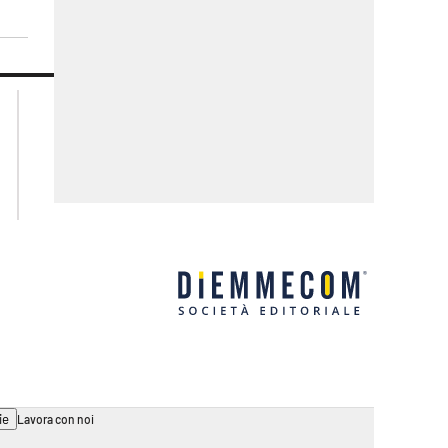
lacplay.it
lacitymag.it
lactv.it
lacapitalenews.it
laconair.it
ilreggino.it
ilvibonese.it
catanzarochannel.it
ie
Lavora con noi