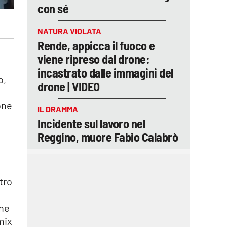
con sé
NATURA VIOLATA
Rende, appicca il fuoco e
viene ripreso dal drone:
incastrato dalle immagini del
o,
drone | VIDEO
one
IL DRAMMA
Incidente sul lavoro nel
Reggino, muore Fabio Calabrò
tro
ane
mix