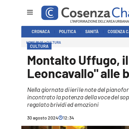
Sezioni
CRONACA
POLITICA
SANITÀ
COSENZA C
Cronaca
HOME PAGE
CULTURA
CULTURA
Politica
Montalto Uffugo, il
Cosenza Calcio
Leoncavallo" alle b
Economia e Lavoro
Nella giornata di ieri le note del piano
Italia Mondo
incontrato la potenza della voce del so
regalato brividi ed emozioni
Sanità
30 agosto 2024
12:34
Sport