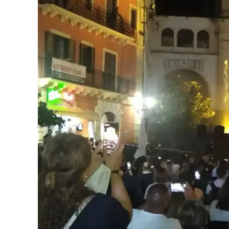
Cultura
Ambiente
Streaming
LaC TV
Lac Network
LaC OnAir
LaC
Network
lacplay.it
lactv.it