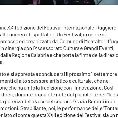
na XXII edizione del Festival Internazionale “Ruggiero
alto numero di spettatori. Un Festival, in onore del
omosso ed organizzato dal Comune di Montalto Uffug
 in sinergia con l’Assessorato Cultura e Grandi Eventi,
 dalla Regione Calabria e che porta la firma della direzi
a.
osto e si appresta a concludersi il prossimo 1 settembre
menti di alto spessore artistico e culturale, che ne
one che ha unito la tradizione con l’innovazione. Così
di ieri, durante la quale le note del pianoforte del Maes
a potenza della voce del soprano Grazia Berardi in un
emozioni. Strabiliante, poi, le performance delle “Font
niato di come questa XXII edizione del Festival sia un 