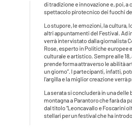
Apple
di tradizione e innovazione e, poi, a 
spettacolo pirotecnico dei fuochi de
Lo stupore, le emozioni, la cultura, l
altri appuntamenti del Festival. Ad in
Vai
verrà intervistato dalla giornalista 
Rose, esperto in Politiche europee e
culturale e artistico. Sempre alle 18
prende forma attraverso le abilità ar
un giorno”. I partecipanti, infatti, p
l’argilla e la miglior creazione verrà
La serata si concluderà in una delle 
montagna a Parantoro che farà da pa
dal titolo “Leoncavallo e Foscarini o
stellari per un festival che ha introd