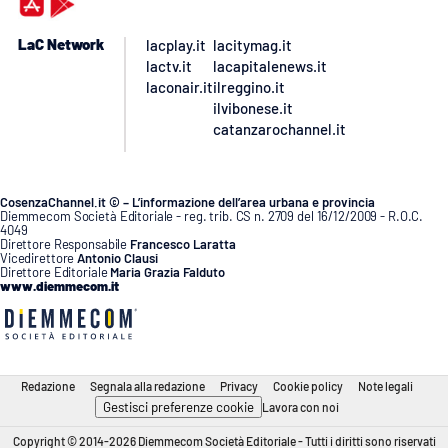
LaC Network
lacplay.it
lacitymag.it
lactv.it
lacapitalenews.it
laconair.it
ilreggino.it
ilvibonese.it
catanzarochannel.it
CosenzaChannel.it © – L’informazione dell’area urbana e provincia
Diemmecom Società Editoriale - reg. trib. CS n. 2709 del 16/12/2009 - R.O.C.
4049
Direttore Responsabile
Francesco Laratta
Vicedirettore
Antonio Clausi
Direttore Editoriale
Maria Grazia Falduto
www.diemmecom.it
Redazione
Segnala alla redazione
Privacy
Cookie policy
Note legali
Gestisci preferenze cookie
Lavora con noi
Copyright © 2014-2026 Diemmecom Società Editoriale - Tutti i diritti sono riservati