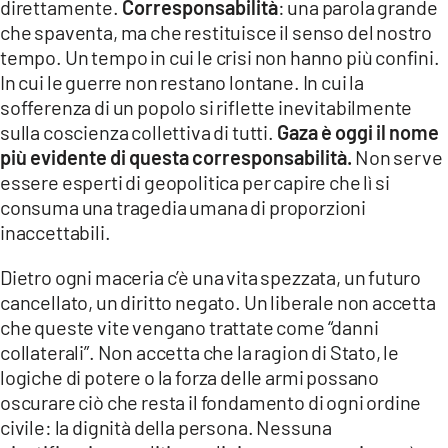
direttamente.
Corresponsabilità
: una parola grande
che spaventa, ma che restituisce il senso del nostro
tempo. Un tempo in cui le crisi non hanno più confini.
In cui le guerre non restano lontane. In cui la
sofferenza di un popolo si riflette inevitabilmente
sulla coscienza collettiva di tutti.
Gaza è oggi il nome
più evidente di questa corresponsabilità.
Non serve
essere esperti di geopolitica per capire che lì si
consuma una tragedia umana di proporzioni
inaccettabili.
Dietro ogni maceria c’è una vita spezzata, un futuro
cancellato, un diritto negato. Un liberale non accetta
che queste vite vengano trattate come “danni
collaterali”. Non accetta che la ragion di Stato, le
logiche di potere o la forza delle armi possano
oscurare ciò che resta il fondamento di ogni ordine
civile: la dignità della persona. Nessuna