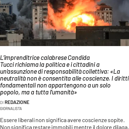
AMBIENTE
Streaming
LAC TV
LAC NETWORK
LAC ONAIR
L’imprenditrice calabrese Candida
Tucci richiama la politica e i cittadini a
LaC
Network
un’assunzione di responsabilità collettiva: «La
neutralità non è consentita alle coscienze. I diritti
LACPLAY.IT
fondamentali non appartengono a un solo
LACTV.IT
popolo, ma a tutta l’umanità»
LACONAIR.IT
REDAZIONE
GIORNALISTA
LACITYMAG.IT
Essere liberali non significa avere coscienze sopite.
ILREGGINO.IT
Non significa restare immobili mentre il dolore dilaga,