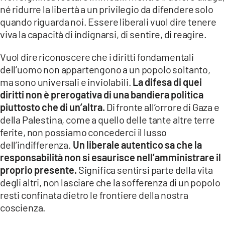
COSENZACHANNEL.IT
né ridurre la libertà a un privilegio da difendere solo
quando riguarda noi. Essere liberali vuol dire tenere
ILVIBONESE.IT
viva la capacità di indignarsi, di sentire, di reagire.
CATANZAROCHANNEL.IT
Vuol dire riconoscere che i diritti fondamentali
LACAPITALENEWS.IT
dell’uomo non appartengono a un popolo soltanto,
ma sono universali e inviolabili.
La difesa di quei
App
diritti non è prerogativa di una bandiera politica
ANDROID
piuttosto che di un’altra.
Di fronte all’orrore di Gaza e
della Palestina, come a quello delle tante altre terre
APPLE
ferite, non possiamo concederci il lusso
dell’indifferenza.
Un liberale autentico sa che la
responsabilità non si esaurisce nell’amministrare il
proprio presente.
Significa sentirsi parte della vita
degli altri, non lasciare che la sofferenza di un popolo
resti confinata dietro le frontiere della nostra
coscienza.