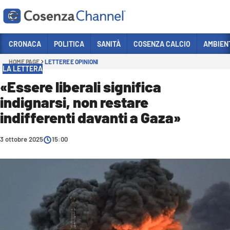
Vai
CRONACA
POLITICA
SANITÀ
COSENZA CALCIO
AMBIEN
HOME PAGE
LETTERE E OPINIONI
Sezioni
LA LETTERA
CRONACA
«Essere liberali significa
indignarsi, non restare
POLITICA
indifferenti davanti a Gaza»
COSENZA CALCIO
ECONOMIA E LAVORO
3 ottobre 2025
15:00
ITALIA MONDO
SANITÀ
SPORT
CULTURA