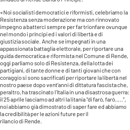
COSENZACHANNEL.IT
«Noi socialisti democratici e riformisti, celebriamo la
ILVIBONESE.IT
Resistenza senza moderazione ma con rinnovato
CATANZAROCHANNEL.IT
impegno a batterci sempre per far trionfare ovunque
nel mondo i principi ed i valori di libertà e di
LACAPITALENEWS.IT
giustizia sociale. Anche se impegnati in una
appassionata battaglia elettorale, per riportare una
App
guida democratica e riformista nel Comune di Rende,
ANDROID
oggi parliamo solo di Resistenza, della lotta dei
partigiani, di tante donne e di tanti giovani che con
APPLE
coraggio si sono sacrificati per riportare la libertà nel
nostro paese dopo vent’anni di dittatura fascista che,
peraltro, ha trascinato l’Italia in una disastrosa guerra;
il 25 aprile lasciamo ad altri la litania “di farò, farò…..”,
noi abbiamo già dimostrato di saper fare ed abbiamo
la credibilità per le azioni future per il
rilancio di Rende.