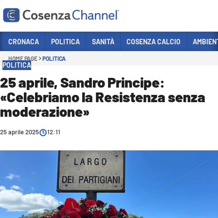
Vai
CRONACA
POLITICA
SANITÀ
COSENZA CALCIO
AMBIEN
HOME PAGE
POLITICA
Sezioni
POLITICA
CRONACA
25 aprile, Sandro Principe:
«Celebriamo la Resistenza senza
POLITICA
moderazione»
COSENZA CALCIO
ECONOMIA E LAVORO
25 aprile 2025
12:11
ITALIA MONDO
SANITÀ
SPORT
CULTURA