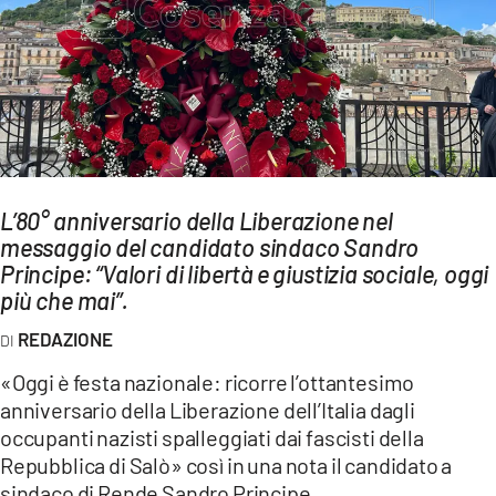
AMBIENTE
Streaming
LAC TV
LAC NETWORK
LAC ONAIR
L’80° anniversario della Liberazione nel
messaggio del candidato sindaco Sandro
LaC
Network
Principe: “Valori di libertà e giustizia sociale, oggi
più che mai”.
LACPLAY.IT
LACTV.IT
REDAZIONE
LACONAIR.IT
«Oggi è festa nazionale: ricorre l’ottantesimo
anniversario della Liberazione dell’Italia dagli
LACITYMAG.IT
occupanti nazisti spalleggiati dai fascisti della
ILREGGINO.IT
Repubblica di Salò» così in una nota il candidato a
sindaco di Rende Sandro Principe.