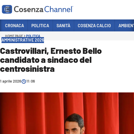
Vai
CRONACA
POLITICA
SANITÀ
COSENZA CALCIO
AMBIEN
HOME PAGE
POLITICA
Sezioni
AMMINISTRATIVE 2026
CRONACA
Castrovillari, Ernesto Bello
candidato a sindaco del
POLITICA
centrosinistra
COSENZA CALCIO
ECONOMIA E LAVORO
1 aprile 2026
11:06
ITALIA MONDO
SANITÀ
SPORT
CULTURA