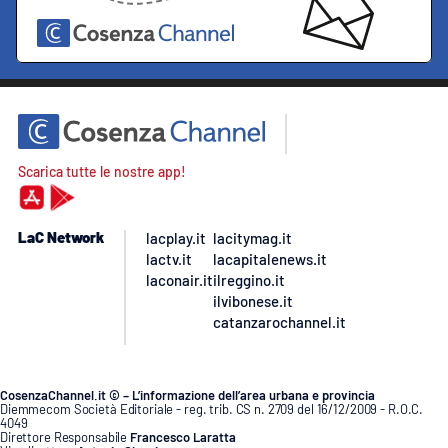
Scarica tutte le nostre app!
LaC Network
lacplay.it
lacitymag.it
lactv.it
lacapitalenews.it
laconair.it
ilreggino.it
ilvibonese.it
catanzarochannel.it
CosenzaChannel.it © – L’informazione dell’area urbana e provincia
Diemmecom Società Editoriale - reg. trib. CS n. 2709 del 16/12/2009 - R.O.C.
4049
Direttore Responsabile
Francesco Laratta