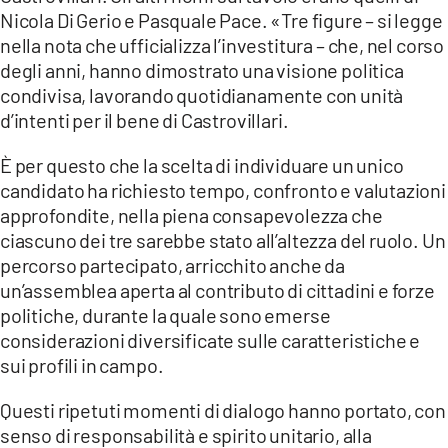
COSENZACHANNEL.IT
Nicola Di Gerio e Pasquale Pace. «Tre figure – si legge
ILVIBONESE.IT
nella nota che ufficializza l’investitura – che, nel corso
degli anni, hanno dimostrato una visione politica
CATANZAROCHANNEL.IT
condivisa, lavorando quotidianamente con unità
LACAPITALENEWS.IT
d’intenti per il bene di Castrovillari.
È per questo che la scelta di individuare un unico
App
candidato ha richiesto tempo, confronto e valutazioni
ANDROID
approfondite, nella piena consapevolezza che
ciascuno dei tre sarebbe stato all’altezza del ruolo. Un
APPLE
percorso partecipato, arricchito anche da
un’assemblea aperta al contributo di cittadini e forze
politiche, durante la quale sono emerse
considerazioni diversificate sulle caratteristiche e
sui profili in campo.
Questi ripetuti momenti di dialogo hanno portato, con
senso di responsabilità e spirito unitario, alla