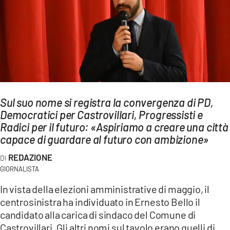
AMBIENTE
Streaming
LAC TV
LAC NETWORK
LAC ONAIR
Sul suo nome si registra la convergenza di PD,
Democratici per Castrovillari, Progressisti e
LaC
Network
Radici per il futuro: «Aspiriamo a creare una città
capace di guardare al futuro con ambizione»
LACPLAY.IT
LACTV.IT
REDAZIONE
GIORNALISTA
LACONAIR.IT
In vista della elezioni amministrative di maggio, il
LACITYMAG.IT
centrosinistra ha individuato in Ernesto Bello il
candidato alla carica di sindaco del Comune di
ILREGGINO.IT
Castrovillari. Gli altri nomi sul tavolo erano quelli di