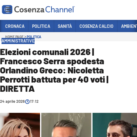
Vai
CRONACA
POLITICA
SANITÀ
COSENZA CALCIO
AMBIEN
HOME PAGE
POLITICA
Sezioni
AMMINISTRATIVE
CRONACA
Elezioni comunali 2026 |
Francesco Serra spodesta
POLITICA
Orlandino Greco: Nicoletta
COSENZA CALCIO
Perrotti battuta per 40 voti |
ECONOMIA E LAVORO
DIRETTA
ITALIA MONDO
24 aprile 2026
17:12
SANITÀ
SPORT
CULTURA