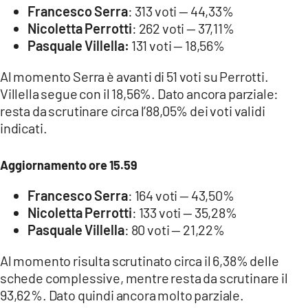
Francesco Serra
: 313 voti — 44,33%
Nicoletta Perrotti
: 262 voti — 37,11%
Pasquale Villella:
131 voti — 18,56%
Al momento Serra è avanti di 51 voti su Perrotti.
Villella segue con il 18,56%. Dato ancora parziale:
resta da scrutinare circa l’88,05% dei voti validi
indicati.
Aggiornamento ore 15.59
Francesco Serra
: 164 voti — 43,50%
Nicoletta Perrotti
: 133 voti — 35,28%
Pasquale Villella
: 80 voti — 21,22%
Al momento risulta scrutinato circa il 6,38% delle
schede complessive, mentre resta da scrutinare il
93,62%. Dato quindi ancora molto parziale.