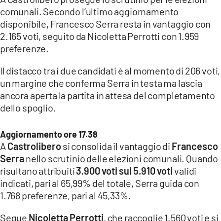
comunali. Secondo l’ultimo aggiornamento
disponibile, Francesco Serra resta in vantaggio con
2.165 voti, seguito da Nicoletta Perrotti con 1.959
preferenze.
Il distacco tra i due candidati è al momento di 206 voti,
un margine che conferma Serra in testa ma lascia
ancora aperta la partita in attesa del completamento
dello spoglio.
Aggiornamento ore 17.38
A
Castrolibero
si consolida il vantaggio di
Francesco
Serra
nello scrutinio delle elezioni comunali. Quando
risultano attribuiti
3.900 voti sui 5.910 voti
validi
indicati, pari al 65,99% del totale, Serra guida con
1.768 preferenze, pari al 45,33%.
Segue
Nicoletta Perrotti
, che raccoglie 1.560 voti e si