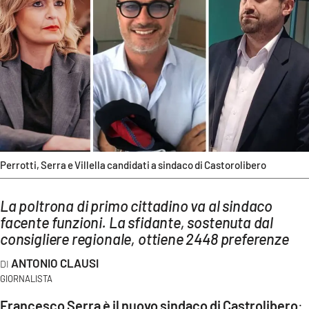
AMBIENTE
Streaming
LAC TV
LAC NETWORK
LAC ONAIR
LaC
Network
Perrotti, Serra e Villella candidati a sindaco di Castorolibero
LACPLAY.IT
La poltrona di primo cittadino va al sindaco
LACTV.IT
facente funzioni. La sfidante, sostenuta dal
LACONAIR.IT
consigliere regionale, ottiene 2448 preferenze
LACITYMAG.IT
ANTONIO CLAUSI
GIORNALISTA
ILREGGINO.IT
Francesco Serra è il nuovo sindaco di Castrolibero
: