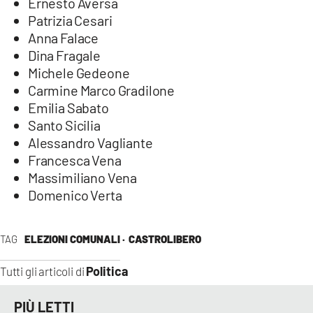
Ernesto Aversa
Patrizia Cesari
Anna Falace
Dina Fragale
Michele Gedeone
Carmine Marco Gradilone
Emilia Sabato
Santo Sicilia
Alessandro Vagliante
Francesca Vena
Massimiliano Vena
Domenico Verta
TAG
ELEZIONI COMUNALI ·
CASTROLIBERO
Politica
Tutti gli articoli di
PIÙ LETTI