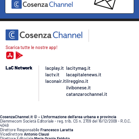
Scarica tutte le nostre app!
LaC Network
lacplay.it
lacitymag.it
lactv.it
lacapitalenews.it
laconair.it
ilreggino.it
ilvibonese.it
catanzarochannel.it
CosenzaChannel.it © – L’informazione dell’area urbana e provincia
Diemmecom Società Editoriale - reg. trib. CS n. 2709 del 16/12/2009 - R.O.C.
4049
Direttore Responsabile
Francesco Laratta
Vicedirettore
Antonio Clausi
Direttore Editoriale
Maria Grazia Falduto