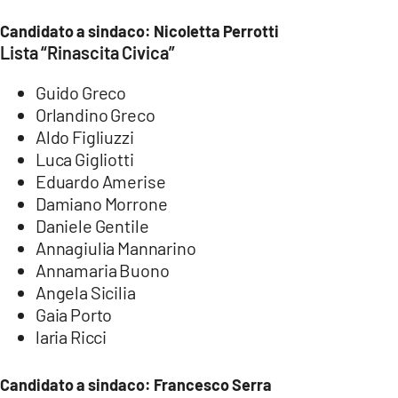
Candidato a sindaco: Nicoletta Perrotti
Lista “Rinascita Civica”
Guido Greco
Orlandino Greco
Aldo Figliuzzi
Luca Gigliotti
Eduardo Amerise
Damiano Morrone
Daniele Gentile
Annagiulia Mannarino
Annamaria Buono
Angela Sicilia
Gaia Porto
laria Ricci
Candidato a sindaco: Francesco Serra