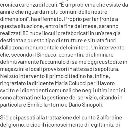
cronica carenza di loculi. “È un problema che esiste da
anni e che riguarda molti comuni delle nostre
dimensioni”, ha affermato. Proprio per far fronte a
questa situazione, entro la fine del mese, saranno
realizzati 80 nuovi loculi prefabbricati in un’area già
destinata a questo tipo di strutture e situata fuori
dalla zona monumentale del cimitero. Un intervento
che, secondo il Sindaco, consentirà di eliminare
definitivamente l’accumulo di salme oggi custodite in
magazzini e locali provvisori in attesa di sepoltura.
Nel suo intervento il primo cittadino ha, infine,
ringraziato la dirigente Maria Colucci per il lavoro
svolto e i dipendenti comunali che negli ultimi anni si
sono alternati nella gestione del servizio, citando in
particolare Emilio Iantorno e Dario Sinopoli.
Si è poi passati alla trattazione del punto 2 all’ordine
del giorno, e cioè il riconoscimento di legittimità di