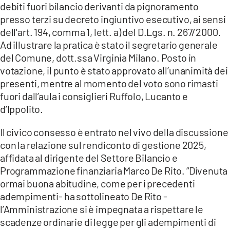
debiti fuori bilancio derivanti da pignoramento
presso terzi su decreto ingiuntivo esecutivo, ai sensi
dell'art. 194, comma 1, lett. a) del D.Lgs. n. 267/2000.
Ad illustrare la pratica è stato il segretario generale
del Comune, dott.ssa Virginia Milano. Posto in
votazione, il punto è stato approvato all’unanimità dei
presenti, mentre al momento del voto sono rimasti
fuori dall’aula i consiglieri Ruffolo, Lucanto e
d’Ippolito.
Il civico consesso è entrato nel vivo della discussione
con la relazione sul rendiconto di gestione 2025,
affidata al dirigente del Settore Bilancio e
Programmazione finanziaria Marco De Rito. “Divenuta
ormai buona abitudine, come per i precedenti
adempimenti- ha sottolineato De Rito -
l’Amministrazione si è impegnata a rispettare le
scadenze ordinarie di legge per gli adempimenti di