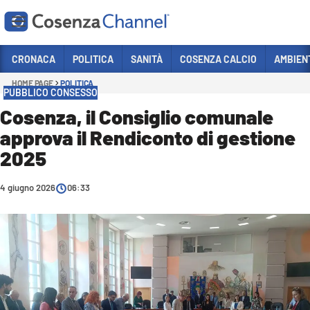
Vai
CRONACA
POLITICA
SANITÀ
COSENZA CALCIO
AMBIEN
HOME PAGE
POLITICA
Sezioni
PUBBLICO CONSESSO
CRONACA
Cosenza, il Consiglio comunale
approva il Rendiconto di gestione
POLITICA
2025
COSENZA CALCIO
ECONOMIA E LAVORO
4 giugno 2026
06:33
ITALIA MONDO
SANITÀ
SPORT
CULTURA