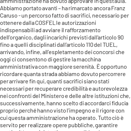
amministrazione ha dovuto approvare in quest’aula.
Abbiamo portato avanti – ha rimarcato ancora Franz
Caruso - un percorso fatto di sacrifici, necessario per
ottenere dalla COSFEL le autorizzazioni
indispensabili ad avviare il rafforzamento
dell’organico, dagli incarichi previsti dall’articolo 90
fino a quelli disciplinati dall’articolo 110 del TUEL,
arrivando, infine, all’espletamento dei concorsi che
oggi ci consentono di gestire la macchina
amministrativa con maggiore serenità. È opportuno
ricordare quanta strada abbiamo dovuto percorrere
per arrivare fin qui, quanti sacrifici siano stati
necessari per recuperare credibilità e autorevolezza
nei confronti del Ministero e delle altre istituzioni che,
successivamente, hanno scelto di accordarci fiducia
proprio perché hanno visto l’impegno e il rigore con
cui questa amministrazione ha operato. Tutto ciò è
servito per realizzare opere pubbliche, garantire