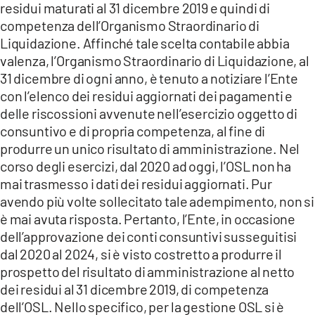
residui maturati al 31 dicembre 2019 e quindi di
competenza dell’Organismo Straordinario di
Liquidazione. Affinché tale scelta contabile abbia
valenza, l’Organismo Straordinario di Liquidazione, al
31 dicembre di ogni anno, è tenuto a notiziare l’Ente
con l’elenco dei residui aggiornati dei pagamenti e
delle riscossioni avvenute nell’esercizio oggetto di
consuntivo e di propria competenza, al fine di
produrre un unico risultato di amministrazione. Nel
corso degli esercizi, dal 2020 ad oggi, l’OSL non ha
mai trasmesso i dati dei residui aggiornati. Pur
avendo più volte sollecitato tale adempimento, non si
è mai avuta risposta. Pertanto, l’Ente, in occasione
dell’approvazione dei conti consuntivi susseguitisi
dal 2020 al 2024, si è visto costretto a produrre il
prospetto del risultato di amministrazione al netto
dei residui al 31 dicembre 2019, di competenza
dell’OSL. Nello specifico, per la gestione OSL si è