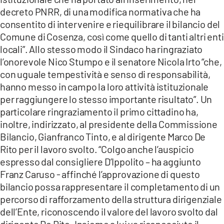
decreto PNRR, di una modifica normativa che ha
consentito di intervenire e riequilibrare il bilancio del
Comune di Cosenza, così come quello di tanti altri enti
locali”. Allo stesso modo il Sindaco ha ringraziato
l’onorevole Nico Stumpo e il senatore Nicola Irto “che,
con uguale tempestività e senso di responsabilità,
hanno messo in campo la loro attività istituzionale
per raggiungere lo stesso importante risultato”. Un
particolare ringraziamento il primo cittadino ha,
inoltre, indirizzato, al presidente della Commissione
Bilancio, Gianfranco Tinto, e al dirigente Marco De
Rito per il lavoro svolto. “Colgo anche l’auspicio
espresso dal consigliere D’Ippolito – ha aggiunto
Franz Caruso - affinché l’approvazione di questo
bilancio possa rappresentare il completamento di un
percorso di rafforzamento della struttura dirigenziale
dell’Ente, riconoscendo il valore del lavoro svolto dal
dirigente De Rito. Insieme a lui va riconosciuto il