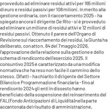
provveduto ad eliminare residui attivi per 165 milioni
di euro e residui passivi per 108 milioni. In merito alla
gestione ordinaria, con il riaccertamento 2025 – ha
spiegato ancora il dirigente De Rito - si è provveduto
ad eliminare un milione di residui attivi e 12 milioni di
residui passivi. Ottenuto il parere dell’Organo di
Revisione sul riaccertamento dei residui, la Giunta ha
deliberato, con atto n. 84 del 7 maggio 2026,
l’approvazione della relazione sulla gestione e dello
schema di rendiconto dell’esercizio 2025. Il
consuntivo 2025 è caratterizzato da una modifica
normativa che ha reso non facile il cammino dello
stesso. Difatti – ha chiarito il dirigente del Settore
Bilancio e Programmazione finanziaria - fino al
rendiconto 2024 gli enti in dissesto hanno
beneficiato della sospensione del reinserimento del
FAL (Fondo Anticipazioni di Liquidità) nella parte
accantonata del risultato di amministrazione,