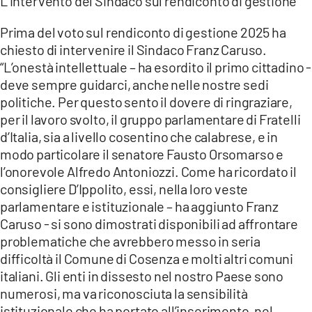
L’intervento del Sindaco sul rendiconto di gestione
Prima del voto sul rendiconto di gestione 2025 ha
chiesto di intervenire il Sindaco Franz Caruso.
“L’onestà intellettuale – ha esordito il primo cittadino -
deve sempre guidarci, anche nelle nostre sedi
politiche. Per questo sento il dovere di ringraziare,
per il lavoro svolto, il gruppo parlamentare di Fratelli
d’Italia, sia a livello cosentino che calabrese, e in
modo particolare il senatore Fausto Orsomarso e
l’onorevole Alfredo Antoniozzi. Come ha ricordato il
consigliere D’Ippolito, essi, nella loro veste
parlamentare e istituzionale – ha aggiunto Franz
Caruso - si sono dimostrati disponibili ad affrontare
problematiche che avrebbero messo in seria
difficoltà il Comune di Cosenza e molti altri comuni
italiani. Gli enti in dissesto nel nostro Paese sono
numerosi, ma va riconosciuta la sensibilità
istituzionale che ha portato all’inserimento, nel