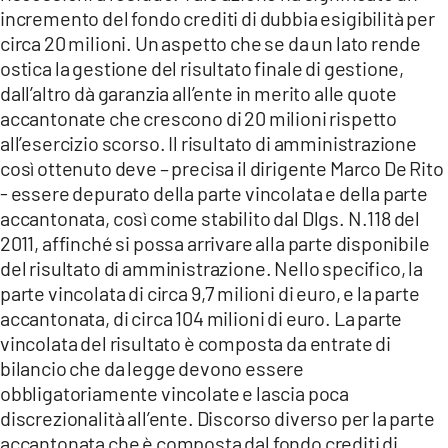
incremento del fondo crediti di dubbia esigibilità per
circa 20 milioni. Un aspetto che se da un lato rende
ostica la gestione del risultato finale di gestione,
dall’altro dà garanzia all’ente in merito alle quote
accantonate che crescono di 20 milioni rispetto
all’esercizio scorso. Il risultato di amministrazione
così ottenuto deve – precisa il dirigente Marco De Rito
- essere depurato della parte vincolata e della parte
accantonata, così come stabilito dal Dlgs. N.118 del
2011, affinché si possa arrivare alla parte disponibile
del risultato di amministrazione. Nello specifico, la
parte vincolata di circa 9,7 milioni di euro, e la parte
accantonata, di circa 104 milioni di euro. La parte
vincolata del risultato è composta da entrate di
bilancio che da legge devono essere
obbligatoriamente vincolate e lascia poca
discrezionalità all’ente. Discorso diverso per la parte
accantonata che è composta dal fondo crediti di