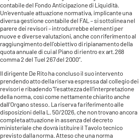
contabile del Fondo Anticipazione di Liquidità.
Un’eventuale attuazione normativa, implicante una
diversa gestione contabile del FAL – si sottolinea nel
parere dei revisori – introdurrebbe elementi per
nuove e diverse valutazioni, anche con riferimento al
raggiungimento dell’obiettivo di ripianamento della
quota annuale di cui al Piano di rientro ex art.268
comma 2 del Tuel 267 del 2000”.
Il dirigente De Rito ha concluso il suo intervento
prendendo atto della riserva espressa dal collegio dei
revisori e ribadendo “l’esattezza dell’interpretazione
della norma, così come nettamente chiarito anche
dall’Organo stesso. La riserva fa riferimento alle
disposizioni della L. 50/2026, che non trovano ancora
completa attuazione in assenza del decreto
ministeriale che dovrà istituire il Tavolo tecnico
previsto dalla norma. Atteso che una norma