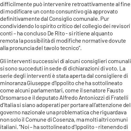
difficilmente può intervenire retroattivamente al fine
di modificare un conto consuntivo già approvato
definitivamente dal Consiglio comunale. Pur
condividendo lo spirito critico del collegio dei revisori
conti – ha concluso De Rito - si ritiene alquanto
remota la possibilità di modifiche normative dovute
alla pronuncia del tavolo tecnico”.
Gli interventi successivi di alcuni consiglieri comunali
si sono succeduti in sede di dichiarazioni di voto. La
serie degli interventi è stata aperta dal consigliere di
minoranza Giuseppe d’Ippolito che ha sottolineato
come alcuni parlamentari, come il senatore Fausto
Orsomarso e il deputato Alfredo Antoniozzi di Fratelli
d’Italia si siano adoperati per portare all’attenzione del
governo nazionale una problematica che riguardava
non solo il Comune di Cosenza, ma molti altri comuni
italiani. “Noi – ha sottolineato d’Ippolito - ritenendo di