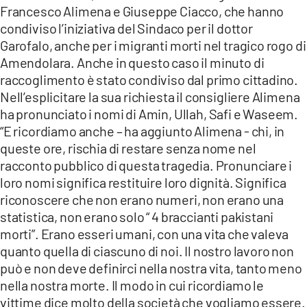
Francesco Alimena e Giuseppe Ciacco, che hanno
condiviso l’iniziativa del Sindaco per il dottor
Garofalo, anche per i migranti morti nel tragico rogo di
Amendolara. Anche in questo caso il minuto di
raccoglimento è stato condiviso dal primo cittadino.
Nell’esplicitare la sua richiesta il consigliere Alimena
ha pronunciato i nomi di Amin, Ullah, Safi e Waseem.
“E ricordiamo anche – ha aggiunto Alimena - chi, in
queste ore, rischia di restare senza nome nel
racconto pubblico di questa tragedia. Pronunciare i
loro nomi significa restituire loro dignità. Significa
riconoscere che non erano numeri, non erano una
statistica, non erano solo “ 4 braccianti pakistani
morti”. Erano esseri umani, con una vita che valeva
quanto quella di ciascuno di noi. Il nostro lavoro non
può e non deve definirci nella nostra vita, tanto meno
nella nostra morte. Il modo in cui ricordiamo le
vittime dice molto della società che vogliamo essere.