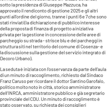
COSENZACHANNEL.IT
sotto la presidenza di Giuseppe Mazzuca, ha
approvato il rendiconto di gestione 2025 e gli altri
ILVIBONESE.IT
punti all’ordine del giorno, tranne i punti 6 e 7 che sono
CATANZAROCHANNEL.IT
stati rinviati (la dichiarazione di pubblico interesse
LACAPITALENEWS.IT
della proposta di finanza di progetto a iniziativa
privata per la gestione in concessione delle aree di
parcheggio su strada - strisce blu e dei parcheggi in
App
struttura siti nel territorio del comune di Cosenza- e
ANDROID
la discussione sulla gestione del servizio integrato di
APPLE
Decoro Urbano).
La seduta è iniziata con l’osservanza da parte dell’aula
di un minuto di raccoglimento, richiesto dal Sindaco
Franz Caruso per ricordare il dottor Santino Garofalo,
politico molto noto in città, storico amministratore
dell’INRCA, amministratore pubblico e già segretario
provinciale del CDU. Un minuto di raccoglimento è
stato osservato, su richiesta dei consiglieri