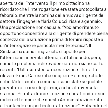
apertura dell’intervento, il primo cittadino ha
ricordato che l’interrogazione era stata protocollata a
febbraio, mentre la nomina della nuova dirigente del
settore, l’ingegnere Maria Colucci, risale a gennaio.
Una precisazione non casuale: “Abbiamo ritenuto
opportuno consentire alla dirigente di prendere piena
contezza della situazione prima di fornire risposte a
un’interrogazione particolarmente tecnica”. Il
Sindaco ha quindi ringraziato d’Ippolito per
l’attenzione riservata al tema, sottolineando, però,
come le problematiche evidenziate non siano certo
recenti. “Dalla sua stessa ricostruzione – ha fatto
rilevare Franz Caruso al consigliere - emerge che le
criticità dei cimiteri comunali sono state segnalate
più volte nel corso degli anni, anche attraverso la
stampa. Si tratta di una situazione che affonda le sue
radici nel tempo e che questa Amministrazione sta
affrontando con particolare attenzione”. Entrando nel