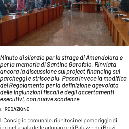
AMBIENTE
Streaming
LAC TV
LAC NETWORK
LAC ONAIR
Minuto di silenzio per la strage di Amendolara e
per la memoria di Santino Garofalo. Rinviata
LaC
Network
ancora la discussione sul project financing sui
parcheggi e strisce blu. Passa invece la modifica
LACPLAY.IT
del Regolamento per la definizione agevolata
LACTV.IT
delle ingiunzioni fiscali e degli accertamenti
esecutivi, con nuove scadenze
LACONAIR.IT
REDAZIONE
LACITYMAG.IT
Il Consiglio comunale, riunitosi nel pomeriggio di
ILREGGINO.IT
ieri nella sala delle adunanze di Palazzo dei Bruzi,