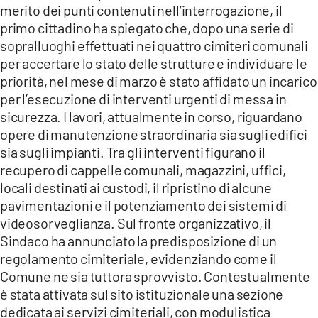
merito dei punti contenuti nell’interrogazione, il
primo cittadino ha spiegato che, dopo una serie di
sopralluoghi effettuati nei quattro cimiteri comunali
per accertare lo stato delle strutture e individuare le
priorità, nel mese di marzo è stato affidato un incarico
per l’esecuzione di interventi urgenti di messa in
sicurezza. I lavori, attualmente in corso, riguardano
opere di manutenzione straordinaria sia sugli edifici
sia sugli impianti. Tra gli interventi figurano il
recupero di cappelle comunali, magazzini, uffici,
locali destinati ai custodi, il ripristino di alcune
pavimentazioni e il potenziamento dei sistemi di
videosorveglianza. Sul fronte organizzativo, il
Sindaco ha annunciato la predisposizione di un
regolamento cimiteriale, evidenziando come il
Comune ne sia tuttora sprovvisto. Contestualmente
è stata attivata sul sito istituzionale una sezione
dedicata ai servizi cimiteriali, con modulistica