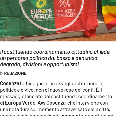
AMBIENTE
Streaming
LAC TV
LAC NETWORK
LAC ONAIR
Il costituendo coordinamento cittadino chiede
un percorso politico dal basso e denuncia
LaC
Network
degrado, divisioni e opportunismi
LACPLAY.IT
REDAZIONE
LACTV.IT
Cosenza
ha bisogno di un risveglio istituzionale,
LACONAIR.IT
politico e civico, non di nuove rese dei conti. È il
messaggio lanciato dal costituendo coordinamento
LACITYMAG.IT
di
Europa Verde-Avs Cosenza
, che interviene con
ILREGGINO.IT
una nota dura sul momento attraversato dalla città,
denunciando personalismi,
ambiguità
, opportunismi