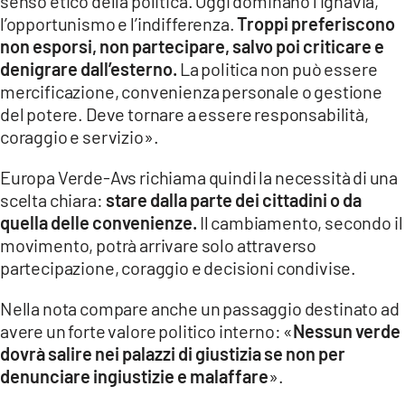
senso etico della politica. Oggi dominano l’ignavia,
l’opportunismo e l’indifferenza.
Troppi preferiscono
non esporsi, non partecipare, salvo poi criticare e
denigrare dall’esterno.
La politica non può essere
mercificazione, convenienza personale o gestione
del potere. Deve tornare a essere responsabilità,
coraggio e servizio».
Europa Verde-Avs richiama quindi la necessità di una
scelta chiara:
stare dalla parte dei cittadini o da
quella delle convenienze.
Il cambiamento, secondo il
movimento, potrà arrivare solo attraverso
partecipazione, coraggio e decisioni condivise.
Nella nota compare anche un passaggio destinato ad
avere un forte valore politico interno: «
Nessun verde
dovrà salire nei palazzi di giustizia se non per
denunciare ingiustizie e malaffare
».