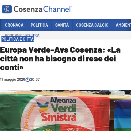
Vai
CRONACA
POLITICA
SANITÀ
COSENZA CALCIO
AMBIEN
HOME PAGE
POLITICA
Sezioni
POLITICA E CITTÀ
CRONACA
Europa Verde-Avs Cosenza: «La
città non ha bisogno di rese dei
POLITICA
conti»
COSENZA CALCIO
ECONOMIA E LAVORO
11 maggio 2026
20:37
ITALIA MONDO
SANITÀ
SPORT
CULTURA