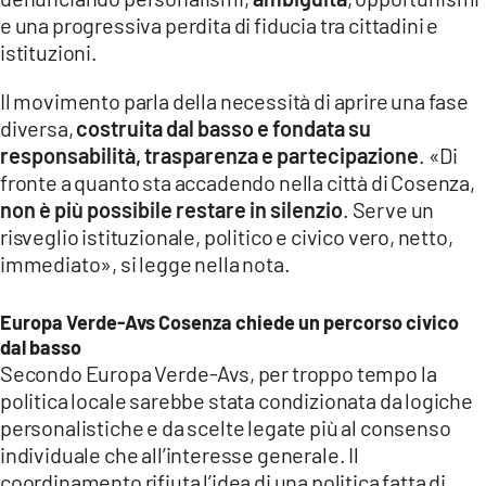
COSENZACHANNEL.IT
e una progressiva perdita di fiducia tra cittadini e
ILVIBONESE.IT
istituzioni.
CATANZAROCHANNEL.IT
Il movimento parla della necessità di aprire una fase
diversa,
costruita dal basso e fondata su
LACAPITALENEWS.IT
responsabilità, trasparenza e partecipazione
. «Di
fronte a quanto sta accadendo nella città di Cosenza,
App
non è più possibile restare in silenzio
. Serve un
ANDROID
risveglio istituzionale, politico e civico vero, netto,
APPLE
immediato», si legge nella nota.
Europa Verde-Avs Cosenza chiede un percorso civico
dal basso
Secondo Europa Verde-Avs, per troppo tempo la
politica locale sarebbe stata condizionata da logiche
personalistiche e da scelte legate più al consenso
individuale che all’interesse generale. Il
coordinamento rifiuta l’idea di una politica fatta di