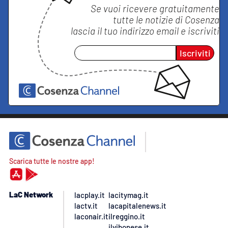
Se vuoi ricevere gratuitamente
tutte le notizie di
Cosenza
lascia il tuo indirizzo email e iscriviti
Iscriviti
Scarica tutte le nostre app!
LaC Network
lacplay.it
lacitymag.it
lactv.it
lacapitalenews.it
laconair.it
ilreggino.it
ilvibonese.it