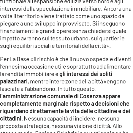
funzionale all’espansione edilizia verso nord e agli
interessi della speculazione immobiliare. Ancora una
volta il territorio viene trattato come uno spazio da
piegare a uno sviluppo improvvisato. Si inseguono
finanziamenti e grandi opere senza chiedersi quale
impatto avranno sul tessuto urbano, sui quartieri e
sugli equilibri sociali e territoriali della città».
Per La Base «il rischio è che il nuovo ospedale diventi
l’ennesima occasione utile soprattutto ad alimentare
la rendita immobiliare e
gli interessi dei soliti
palazzinari
, mentre intere zone della città vengono
lasciate all’abbandono. In tutto questo,
l’amministrazione comunale di Cosenza appare
completamente marginale rispetto a decisioni che
riguardano direttamente la vita delle cittadine e dei
cittadini.
Nessuna capacità di incidere, nessuna
proposta strategica, nessuna visione di città. Allo
stesso modo, Regione Calabria in questi anni non ha