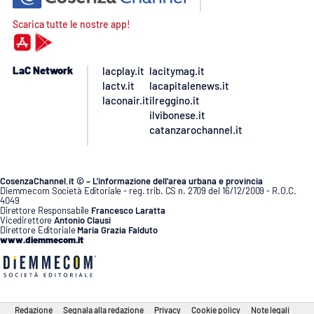
Scarica tutte le nostre app!
LaC Network
lacplay.it
lacitymag.it
lactv.it
lacapitalenews.it
laconair.it
ilreggino.it
ilvibonese.it
catanzarochannel.it
CosenzaChannel.it © – L’informazione dell’area urbana e provincia
Diemmecom Società Editoriale - reg. trib. CS n. 2709 del 16/12/2009 - R.O.C.
4049
Direttore Responsabile
Francesco Laratta
Vicedirettore
Antonio Clausi
Direttore Editoriale
Maria Grazia Falduto
www.diemmecom.it
Redazione
Segnala alla redazione
Privacy
Cookie policy
Note legali