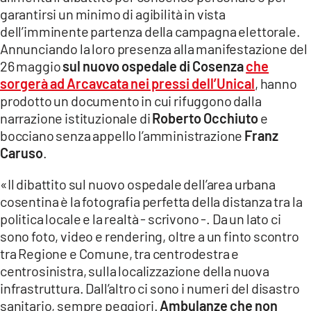
COSENZACHANNEL.IT
garantirsi un minimo di agibilità in vista
ILVIBONESE.IT
dell’imminente partenza della campagna elettorale.
Annunciando la loro presenza alla manifestazione del
CATANZAROCHANNEL.IT
26 maggio
sul nuovo ospedale di Cosenza
che
LACAPITALENEWS.IT
sorgerà ad Arcavcata nei pressi dell’Unical
, hanno
prodotto un documento in cui rifuggono dalla
narrazione istituzionale di
Roberto Occhiuto
e
App
bocciano senza appello l’amministrazione
Franz
ANDROID
Caruso
.
APPLE
«Il dibattito sul nuovo ospedale dell’area urbana
cosentina è la fotografia perfetta della distanza tra la
politica locale e la realtà - scrivono -. Da un lato ci
sono foto, video e rendering, oltre a un finto scontro
tra Regione e Comune, tra centrodestra e
centrosinistra, sulla localizzazione della nuova
infrastruttura. Dall’altro ci sono i numeri del disastro
sanitario, sempre peggiori.
Ambulanze che non