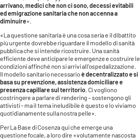
arrivano, medici che non ci sono, decessi evitabili
ed emigrazione sanitaria che non accenna a
diminuire
».
«La questione sanitaria è una cosa seria e il dibattito
più urgente dovrebbe riguardare il modello di sanità
pubblica che si intende ricostruire. Una sanità
efficiente deve anticipare le emergenze e costruire le
condizioni affinché non si arrivi all’ospedalizzazione.
Il modello sanitario necessario
è decentralizzato e si
basa su prevenzione, assistenza domiciliare e
presenza capillare sul territorio
. Ci vogliono
costringere a parlare di rendering – sostengono gli
attivisti - ma il tema ineludibile è questo e lo viviamo
quotidianamente sulla nostra pelle».
Per La Base di Cosenza qui che emerge una
questione focale, a loro dire «volutamente nascosta