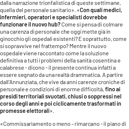
dalla narrazione trionfalistica di queste settimane,
quella del personale sanitario». «
Con quali medici,
infermieri, operatori e specialisti dovrebbe
funzionare il nuovo hub?
Come si pensa di colmare
una carenza di personale che oggi mette già in
ginocchio gli ospedali esistenti? E soprattutto, come
si sopravvive nel frattempo? Mentre il nuovo
ospedale viene raccontato come la soluzione
definitiva a tutti i problemi della sanità cosentina e
calabrese - dicono - il presente continua infatti a
essere segnato da una realtà drammatica. A partire
dall’Annunziata, che vive da anni carenze croniche di
personale e condizioni di enorme difficoltà,
fino ai
presidi territoriali svuotati, chiusi o soppressi nel
corso degli anni e poi ciclicamente trasformati in
promesse elettorali
».
«Commissariamento o meno – rimarcano - il piano di