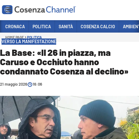
Vai
CRONACA
POLITICA
SANITÀ
COSENZA CALCIO
AMBIEN
HOME PAGE
POLITICA
Sezioni
VERSO LA MANIFESTAZIONE
CRONACA
La Base: «Il 26 in piazza, ma
Caruso e Occhiuto hanno
POLITICA
condannato Cosenza al declino»
COSENZA CALCIO
ECONOMIA E LAVORO
21 maggio 2026
16:06
ITALIA MONDO
SANITÀ
SPORT
CULTURA