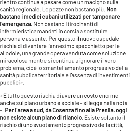
rientro continua a pesare come un macigno sulla
sanità regionale. Le pezze non bastano più.
Non
bastano i medici cubani utilizzati per tamponare
l’emergenza.
Non bastano i tirocinanti di
infermieristica mandati in corsia a sostituire
personale assente. Per questo il nuovo ospedale
rischia di diventare l’ennesimo specchietto per le
allodole, una grande opera venduta come soluzione
miracolosa mentre si continua a ignorare il vero
problema, cioè lo smantellamento progressivo della
sanità pubblica territoriale e l’assenza di investimenti
pubblici».
«E tutto questo rischia di avere un costo enorme
anche sul piano urbano e sociale – si legge nella nota
-.
Per l’area a sud, da Cosenza fino alla Presila, oggi
non esiste alcun piano di rilancio.
Esiste soltanto il
rischio di uno svuotamento progressivo della città,