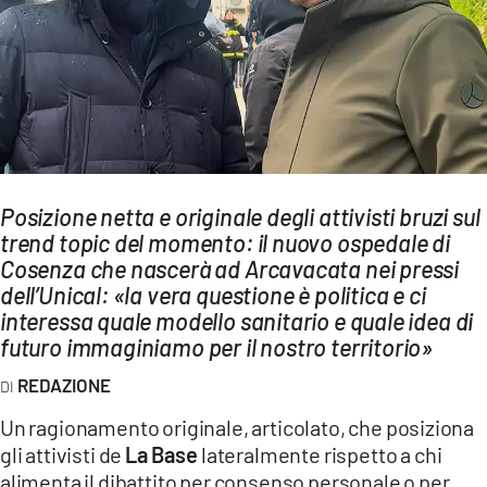
AMBIENTE
Streaming
LAC TV
LAC NETWORK
LAC ONAIR
Posizione netta e originale degli attivisti bruzi sul
trend topic del momento: il nuovo ospedale di
LaC
Network
Cosenza che nascerà ad Arcavacata nei pressi
dell’Unical: «la vera questione è politica e ci
LACPLAY.IT
interessa quale modello sanitario e quale idea di
LACTV.IT
futuro immaginiamo per il nostro territorio»
LACONAIR.IT
REDAZIONE
LACITYMAG.IT
Un ragionamento originale, articolato, che posiziona
gli attivisti de
La Base
lateralmente rispetto a chi
ILREGGINO.IT
alimenta il dibattito per consenso personale o per