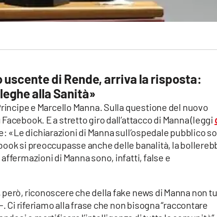
 uscente di Rende, arriva la risposta:
leghe alla Sanità»
Principe e Marcello Manna. Sulla questione del nuovo
Facebook. E a stretto giro dall’attacco di Manna (leggi
cipe: «Le dichiarazioni di Manna sull’ospedale pubblico s
book si preoccupasse anche delle banalità, la bollereb
affermazioni di Manna sono, infatti, false e
 però, riconoscere che della
fake
news di Manna non tu
-. Ci riferiamo alla frase che non bisogna “raccontare