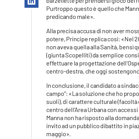
barzellette per prendersi gioco dei r
Apple
Purtroppo questo è quello che Manna 
predicando male».
Alla precisa accusa di non aver moss
Vai
potere, Principe replica così: «Nel 2
non aveva quella alla
Sanità
, bensì q
(giunta Scopelliti) da semplice con
effettuare la progettazione dell’
Osp
centro-destra, che oggi sostengono 
In conclusione, il candidato a sindaco
campo”: «La soluzione che ho propos
suoli), di carattere
culturale
(facoltà 
centro dell’Area Urbana con accessi st
Manna non ha risposto alla domanda 
invito ad un pubblico dibattito in piaz
maggio».