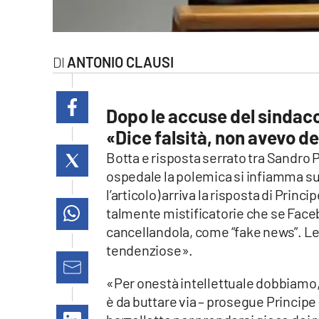
laconair.it
lacitymag.it
ANTONIO CLAUSI
ilreggino.it
Dopo le accuse del sindaco
cosenzachannel.it
«Dice falsità, non avevo de
ilvibonese.it
Botta e risposta serrato tra Sandro 
ospedale la polemica si infiamma su 
catanzarochannel.it
l’articolo) arriva la risposta di Prin
talmente mistificatorie che se Face
lacapitalenews.it
cancellandola, come “fake news”. Le 
tendenziose».
App
«Per onestà intellettuale dobbiamo,
Android
è da buttare via – prosegue Principe 