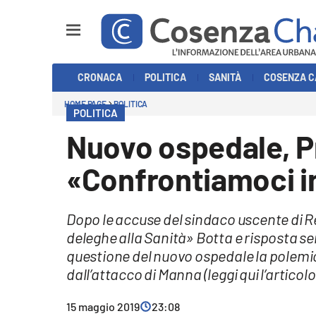
Sezioni
CRONACA
POLITICA
SANITÀ
COSENZA C
Cronaca
HOME PAGE
POLITICA
POLITICA
Politica
Nuovo ospedale, P
Cosenza Calcio
«Confrontiamoci i
Economia e Lavoro
Dopo le accuse del sindaco uscente di Re
Italia Mondo
deleghe alla Sanità» Botta e risposta se
questione del nuovo ospedale la polemic
Sanità
dall’attacco di Manna (leggi qui l’articol
Sport
15 maggio 2019
23:08