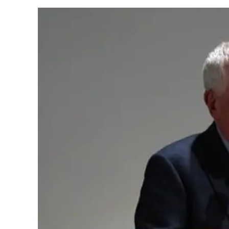
Cultura
Ambiente
Streaming
LaC TV
Lac Network
LaC OnAir
LaC
Network
lacplay.it
lactv.it