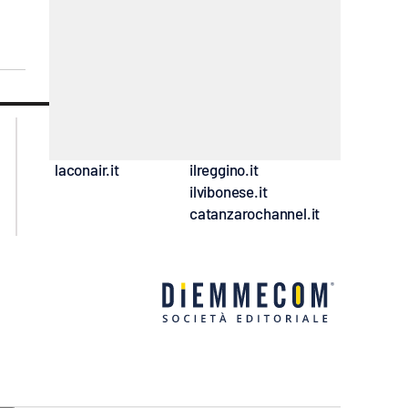
lacplay.it
lacitymag.it
lactv.it
lacapitalenews.it
laconair.it
ilreggino.it
ilvibonese.it
catanzarochannel.it