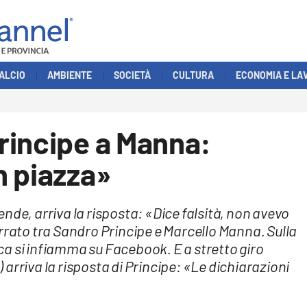
ALCIO
AMBIENTE
SOCIETÀ
CULTURA
ECONOMIA E LA
rincipe a Manna:
n piazza»
nde, arriva la risposta: «Dice falsità, non avevo
rrato tra Sandro Principe e Marcello Manna. Sulla
a si infiamma su Facebook. E a stretto giro
o) arriva la risposta di Principe: «Le dichiarazioni