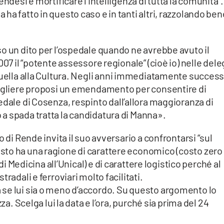
endesi e mortificare l’intelligenza di
tutta la comunità”.
ha fatto in questo caso e in tanti altri, razzolando ben
o un dito per l’ospedale quando ne avrebbe avuto il
007 il “potente assessore regionale” (cioè io) nelle del
uella alla
Cultura
. Negli anni immediatamente success
sigliere proposi un emendamento per consentire di
edale
di
Cosenza
, respinto dall’allora maggioranza di
a spada tratta la candidatura di Manna».
 di Rende invita il suo avversario a confrontarsi “sul
to ha una ragione di carattere
economico
(costo zero
di Medicina all’Unical) e di carattere
logistico
perché al
radali e ferroviari molto facilitati.
se lui sia o meno d’accordo. Su questo argomento lo
za. Scelga lui la data e l’ora, purché sia prima del 24