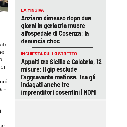
LA MISSIVA
Anziano dimesso dopo due
giorni in geriatria muore
all'ospedale di Cosenza: la
denuncia choc
vità
ne
INCHIESTA SULLO STRETTO
a
Appalti tra Sicilia e Calabria, 12
 di
misure: il gip esclude
l’aggravante mafiosa. Tra gli
onni
indagati anche tre
a –
imprenditori cosentini | NOMI
i
one