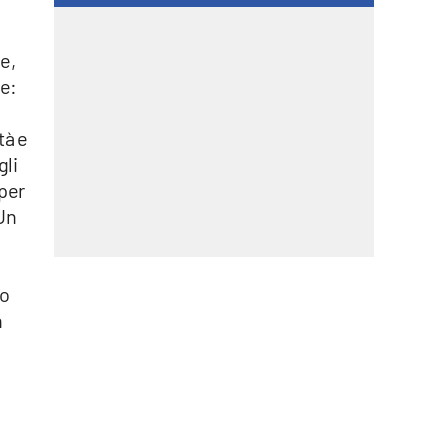
e,
he:
tà e
gli
 per
“Un
no
n