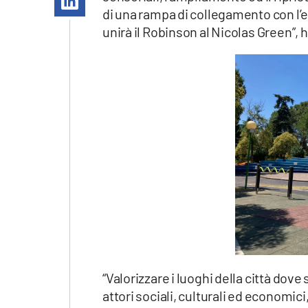
Apple
di una rampa di collegamento con l’
unirà il Robinson al Nicolas Green”,
Vai
“Valorizzare i luoghi della città dove
attori sociali, culturali ed economi