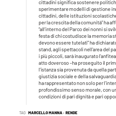
cittadini significa sostenere politiche
sperimentare modelli di gestione in
cittadini, delle istituzioni scolastic
per la crescita della comunità” ha 
“all’interno del Parco dei nonni si sv
festa di chi costudisce la memoria st
devono essere tutelati” ha dichiarato
stand, agli spettacoli nell’area del p
i più piccoli, sarà inaugurato l’anf
atto doveroso –ha proseguito il pri
l’istanza sia provenuta da quella par
giustizia sociale e della salvaguardia 
ha rappresentato non solo per l’inte
profondissimo senso morale, con una 
condizioni di pari dignità e pari oppor
TAG
MARCELLO MANNA ·
RENDE