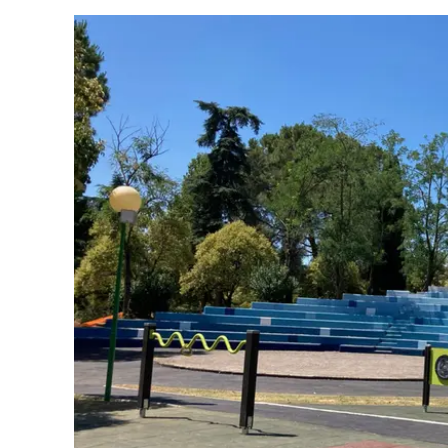
Cultura
Ambiente
Streaming
LaC TV
Lac Network
LaC OnAir
LaC
Network
lacplay.it
lactv.it