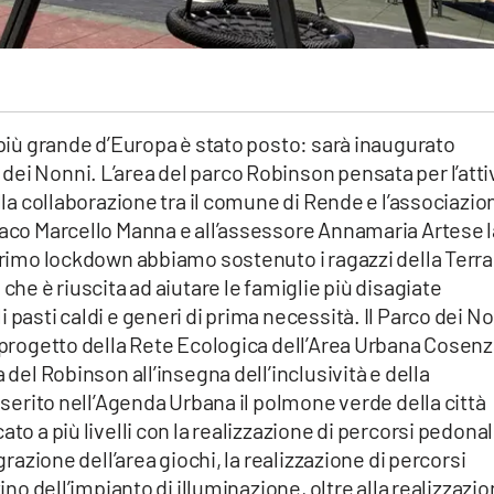
o più grande d’Europa è stato posto: sarà inaugurato
ei Nonni. L’area del parco Robinson pensata per l’atti
alla collaborazione tra il comune di Rende e l’associazio
daco Marcello Manna e all’assessore Annamaria Artese l
 primo lockdown abbiamo sostenuto i ragazzi della Terra
che è riuscita ad aiutare le famiglie più disagiate
 pasti caldi e generi di prima necessità. Il Parco dei N
l progetto della Rete Ecologica dell’Area Urbana Cosenz
 del Robinson all’insegna dell’inclusività e della
inserito nell’Agenda Urbana il polmone verde della città
to a più livelli con la realizzazione di percorsi pedonal
egrazione dell’area giochi, la realizzazione di percorsi
tino dell’impianto di illuminazione, oltre alla realizzazi