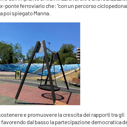
ex-ponte ferroviario che: “con un percorso ciclopedona
 ha poi spiegato Manna.
 sostenere e promuovere la crescita dei rapporti tra gli
ci, favorendo dal basso la partecipazione democratica d