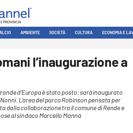
ALCIO
AMBIENTE
SOCIETÀ
CULTURA
ECONOMIA E LA
omani l’inaugurazione a
ù grande d’Europa è stato posto: sarà inaugurato
 Nonni. L’area del parco Robinson pensata per
nata dalla collaborazione tra il comune di Rende e
opose al sindaco Marcello Manna