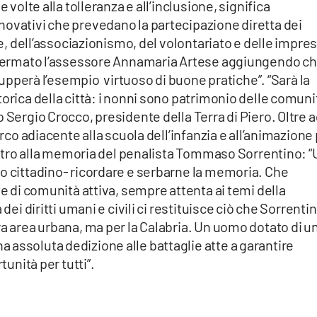
 volte alla tolleranza e all’inclusione, significa
novativi che prevedano la partecipazione diretta dei
he, dell’associazionismo, del volontariato e delle impres
affermato l’assessore Annamaria Artese aggiungendo c
ilupperà l’esempio virtuoso di buone pratiche”. “Sarà la
orica della città: i nonni sono patrimonio delle comuni
 Sergio Crocco, presidente della Terra di Piero. Oltre a
arco adiacente alla scuola dell’infanzia e all’animazione
iteatro alla memoria del penalista Tommaso Sorrentino: 
mo cittadino- ricordare e serbarne la memoria. Che
te di comunità attiva, sempre attenta ai temi della
dei diritti umani e civili ci restituisce ciò che Sorrenti
ra area urbana, ma per la Calabria. Un uomo dotato di u
assoluta dedizione alle battaglie atte a garantire
tunità per tutti”.