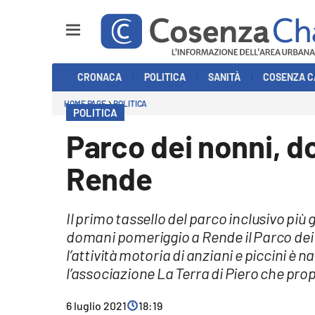
Sezioni
CRONACA
POLITICA
SANITÀ
COSENZA C
Cronaca
HOME PAGE
POLITICA
POLITICA
Politica
Parco dei nonni, d
Cosenza Calcio
Rende
Economia e Lavoro
Il primo tassello del parco inclusivo pi
Italia Mondo
domani pomeriggio a Rende il Parco dei
l’attività motoria di anziani e piccini è 
Sanità
l’associazione La Terra di Piero che pr
Sport
6 luglio 2021
18:19