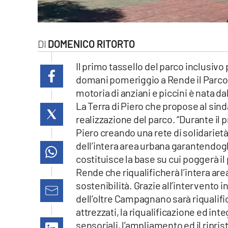
laconair.it
lacitymag.it
DOMENICO RITORTO
ilreggino.it
Il primo tassello del parco inclusiv
domani pomeriggio a Rende il Parco d
cosenzachannel.it
motoria di anziani e piccini è nata d
La Terra di Piero che propose al sin
ilvibonese.it
realizzazione del parco. “Durante il
Piero creando una rete di solidarietà 
catanzarochannel.it
dell’intera area urbana garantendogli
costituisce la base su cui poggerà i
lacapitalenews.it
Rende che riqualificherà l’intera area
sostenibilità. Grazie all’intervento 
App
dell’oltre Campagnano sarà riqualifica
Android
attrezzati, la riqualificazione ed int
sensoriali, l’ampliamento ed il ripris