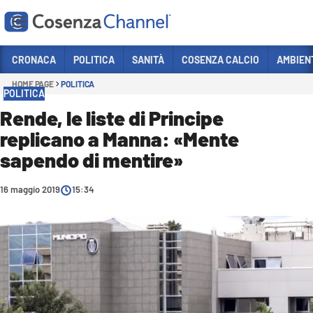
Vai
CRONACA
POLITICA
SANITÀ
COSENZA CALCIO
AMBIEN
HOME PAGE
POLITICA
Sezioni
POLITICA
CRONACA
Rende, le liste di Principe
replicano a Manna: «Mente
POLITICA
sapendo di mentire»
COSENZA CALCIO
ECONOMIA E LAVORO
16 maggio 2019
15:34
ITALIA MONDO
SANITÀ
SPORT
CULTURA