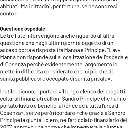
abituati. Ma i cittadini, per fortuna, se ne sono resi
conto».
Questione ospedale
Le tre liste intervengono anche riguardo all’altra
questione che negli ultimi giorni è oggetto di un
acceso botta e risposta tra Manna e Principe. “L’avv.
Manna non risponde sulla localizzazione dell’ospedale
di Cosenza perché evidentemente l’argomento lo
mette in difficoltà considerato che lui più che di
sanità pubblica si è occupato di sanità privata».
Inutile, dicono, riportare «il lungo elenco dei progetti
culturali finanziati dall’on. Sandro Principe che hanno
portato lustro e benefici a Rende ed a tutta l’area di
Cosenza», serve però ricordare «che grazie a Sandro
Principe la giunta Loiero, nell’articolato finanziario del
2007, approvò una norma che impegnava la giunta a