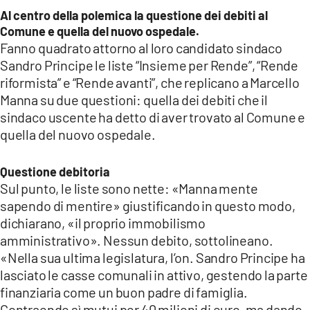
COSENZACHANNEL.IT
Al centro della polemica la questione dei debiti al
ILVIBONESE.IT
Comune e quella del nuovo ospedale.
Fanno quadrato attorno al loro candidato sindaco
CATANZAROCHANNEL.IT
Sandro Principe le liste “Insieme per Rende”, “Rende
LACAPITALENEWS.IT
riformista” e “Rende avanti”, che replicano a Marcello
Manna su due questioni: quella dei debiti che il
sindaco uscente ha detto di aver trovato al Comune e
App
quella del nuovo ospedale.
ANDROID
APPLE
Questione debitoria
Sul punto, le liste sono nette: «Manna mente
sapendo di mentire» giustificando in questo modo,
dichiarano, «il proprio immobilismo
amministrativo». Nessun debito, sottolineano.
«Nella sua ultima legislatura, l’on. Sandro Principe ha
lasciato le casse comunali in attivo, gestendo la parte
finanziaria come un buon padre di famiglia.
Contraendo sì mutui per 40 milioni di euro, ma dando