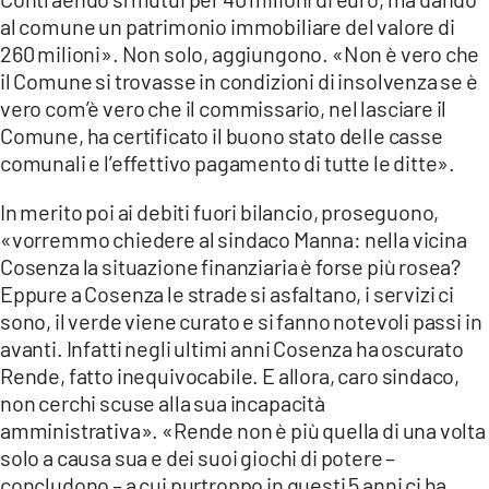
al comune un patrimonio immobiliare del valore di
260 milioni». Non solo, aggiungono. «Non è vero che
il Comune si trovasse in condizioni di insolvenza se è
vero com’è vero che il commissario, nel lasciare il
Comune, ha certificato il buono stato delle casse
comunali e l’effettivo pagamento di tutte le ditte».
In merito poi ai debiti fuori bilancio, proseguono,
«vorremmo chiedere al sindaco Manna: nella vicina
Cosenza la situazione finanziaria è forse più rosea?
Eppure a Cosenza le strade si asfaltano, i servizi ci
sono, il verde viene curato e si fanno notevoli passi in
avanti. Infatti negli ultimi anni Cosenza ha oscurato
Rende, fatto inequivocabile. E allora, caro sindaco,
non cerchi scuse alla sua incapacità
amministrativa». «Rende non è più quella di una volta
solo a causa sua e dei suoi giochi di potere –
concludono – a cui purtroppo in questi 5 anni ci ha