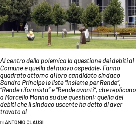
AMBIENTE
Streaming
LAC TV
LAC NETWORK
LAC ONAIR
Al centro della polemica la questione dei debiti al
Comune e quella del nuovo ospedale. Fanno
LaC
Network
quadrato attorno al loro candidato sindaco
Sandro Principe le liste “Insieme per Rende”,
LACPLAY.IT
“Rende riformista” e “Rende avanti”, che replican
LACTV.IT
a Marcello Manna su due questioni: quella dei
debiti che il sindaco uscente ha detto di aver
LACONAIR.IT
trovato al
LACITYMAG.IT
ANTONIO CLAUSI
ILREGGINO.IT