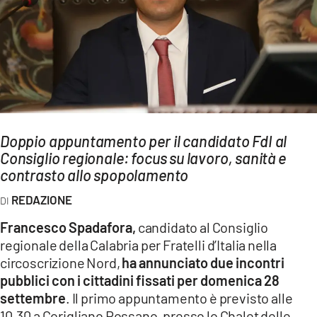
AMBIENTE
Streaming
LAC TV
LAC NETWORK
LAC ONAIR
Doppio appuntamento per il candidato FdI al
Consiglio regionale: focus su lavoro, sanità e
LaC
Network
contrasto allo spopolamento
LACPLAY.IT
REDAZIONE
LACTV.IT
Francesco Spadafora,
candidato al Consiglio
LACONAIR.IT
regionale della Calabria per Fratelli d’Italia nella
circoscrizione Nord,
ha annunciato due incontri
LACITYMAG.IT
pubblici con i cittadini fissati per domenica 28
ILREGGINO.IT
settembre
. Il primo appuntamento è previsto alle
10.30 a Corigliano Rossano, presso lo Chalet delle