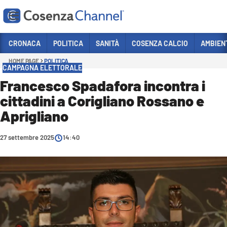
Vai
CRONACA
POLITICA
SANITÀ
COSENZA CALCIO
AMBIEN
HOME PAGE
POLITICA
Sezioni
CAMPAGNA ELETTORALE
CRONACA
Francesco Spadafora incontra i
cittadini a Corigliano Rossano e
POLITICA
Aprigliano
COSENZA CALCIO
ECONOMIA E LAVORO
27 settembre 2025
14:40
ITALIA MONDO
SANITÀ
SPORT
CULTURA