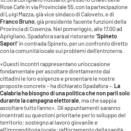
COSENZACHANNEL.IT
Rose Cafè in via Provinciale 55, con la partecipazione
ILVIBONESE.IT
di Luigi Mazza, già vice sindaco di Caloveto, e di
Franco Bruno
, già presidente facente funzioni della
CATANZAROCHANNEL.IT
Provincia di Cosenza. Nel pomeriggio, alle 17.00 ad
LACAPITALENEWS.IT
Aprigliano, Spadafora sarà al ristorante “
Spineto
Sapori
” in contrada Spineto, per un confronto diretto
con la comunità locale sui problemi dell’entroterra.
App
ANDROID
«Questi incontri rappresentano un’occasione
APPLE
fondamentale per ascoltare direttamente dai
cittadini le loro esigenze e presentare le nostre
proposte concrete – ha dichiarato Spadafora –.
La
Calabria ha bisogno di una politica che non parli solo
durante la campagna elettorale
, ma che sappia
ascoltare tutto l’anno». Gli appuntamenti saranno
incentrati su questioni prioritarie per lo sviluppo del
territorio: sostegno al lavoro giovanile e
all’imprenditoria locale; rafforzamento della sanità