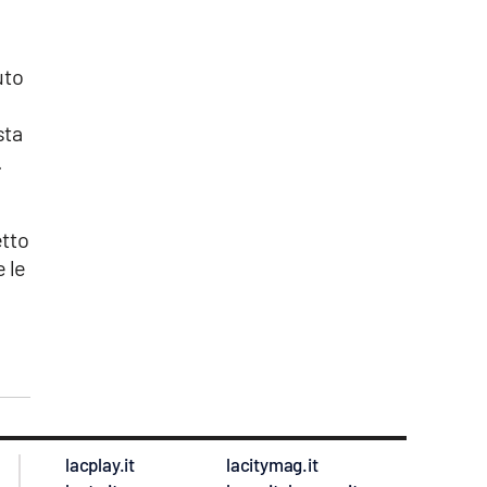
uto
sta
.
etto
e le
lacplay.it
lacitymag.it