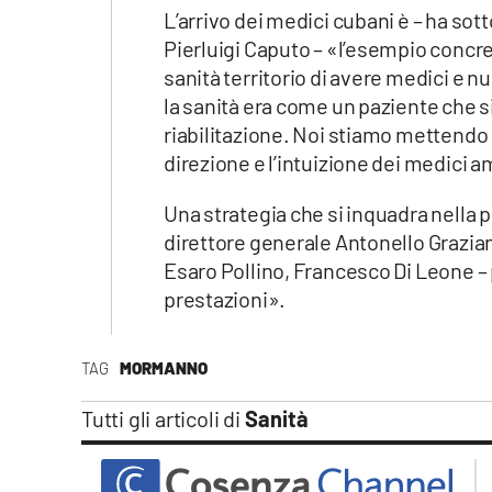
L’arrivo dei medici cubani è – ha sott
Pierluigi Caputo – «l’esempio concre
sanità territorio di avere medici e
la sanità era come un paziente che s
riabilitazione. Noi stiamo mettendo
direzione e l’intuizione dei medici a
Una strategia che si inquadra nella 
direttore generale Antonello Graziano
Esaro Pollino, Francesco Di Leone – pi
prestazioni».
TAG
MORMANNO
Tutti gli articoli di
Sanità