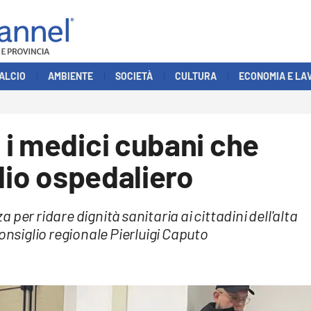
ALCIO
AMBIENTE
SOCIETÀ
CULTURA
ECONOMIA E LA
i medici cubani che
dio ospedaliero
per ridare dignità sanitaria ai cittadini dell'alta
onsiglio regionale Pierluigi Caputo