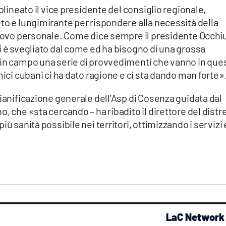
olineato il vice presidente del consiglio regionale,
to e lungimirante per rispondere alla necessità della
 nuovo personale. Come dice sempre il presidente Occhi
i è svegliato dal come ed ha bisogno di una grossa
 in campo una serie di provvedimenti che vanno in que
mici cubani ci ha dato ragione e ci sta dando man forte»
pianificazione generale dell’Asp di Cosenza guidata dal
, che «sta cercando – ha ribadito il direttore del distr
ù sanità possibile nei territori, ottimizzando i servizi 
LaC Network