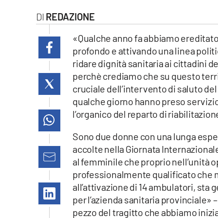
laconair.it
REDAZIONE
lacitymag.it
«Qualche anno fa abbiamo ereditato 
profondo e attivando una linea politi
ilreggino.it
ridare dignità sanitaria ai cittadini de
perchè crediamo che su questo territo
cosenzachannel.it
cruciale dell’intervento di saluto d
qualche giorno hanno preso servizio
ilvibonese.it
l’organico del reparto di riabilitazio
catanzarochannel.it
Sono due donne con una lunga esperie
accolte nella Giornata Internazionale
lacapitalenews.it
al femminile che proprio nell’unità 
professionalmente qualificato che m
App
all’attivazione di 14 ambulatori, sta
per l’azienda sanitaria provinciale» 
Android
pezzo del tragitto che abbiamo inizi