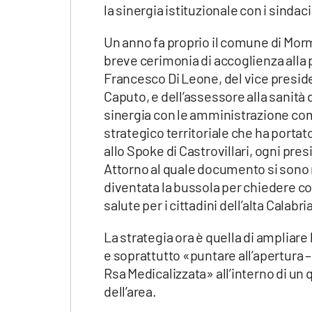
Apple
la sinergia istituzionale con i sindaci
Un anno fa proprio il comune di Morm
breve cerimonia di accoglienza alla p
Francesco Di Leone, del vice presiden
Vai
Caputo, e dell’assessore alla sanit
sinergia con le amministrazione co
strategico territoriale che ha porta
allo Spoke di Castrovillari, ogni pres
Attorno al quale documento si sono ri
diventata la bussola per chiedere con
salute per i cittadini dell’alta Calabri
La strategia ora è quella di ampliare l
e soprattutto «puntare all’apertura –
Rsa Medicalizzata» all’interno di un 
dell’area.