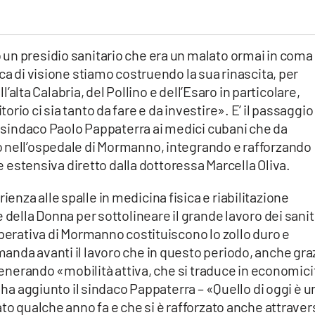
un presidio sanitario che era un malato ormai in coma
ca di visione stiamo costruendo la sua rinascita, per
ll’alta Calabria, del Pollino e dell’Esaro in particolare,
rio ci sia tanto da fare e da investire». E’ il passaggio
el sindaco Paolo Pappaterra ai medici cubani che da
 nell’ospedale di Mormanno, integrando e rafforzando
ne estensiva diretto dalla dottoressa Marcella Oliva.
nza alle spalle in medicina fisica e riabilitazione
 della Donna per sottolineare il grande lavoro dei sanit
operativa di Mormanno costituiscono lo zollo duro e
anda avanti il lavoro che in questo periodo, anche gra
 generando «mobilità attiva, che si traduce in economici
– ha aggiunto il sindaco Pappaterra – «Quello di oggi è u
ato qualche anno fa e che si è rafforzato anche attrave