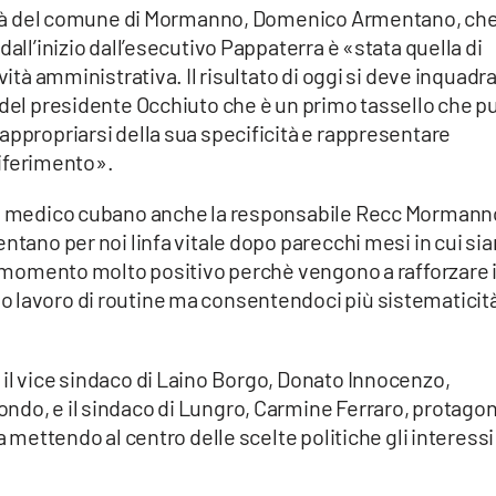
anità del comune di Mormanno, Domenico Armentano, ch
dall’inizio dall’esecutivo Pappaterra è «stata quella di
vità amministrativa. Il risultato di oggi si deve inquadr
 del presidente Occhiuto che è un primo tassello che p
appropriarsi della sua specificità e rappresentare
 riferimento».
ale medico cubano anche la responsabile Recc Mormann
entano per noi linfa vitale dopo parecchi mesi in cui si
un momento molto positivo perchè vengono a rafforzare i
 lavoro di routine ma consentendoci più sistematicit
il vice sindaco di Laino Borgo, Donato Innocenzo,
ndo, e il sindaco di Lungro, Carmine Ferraro, protagon
a mettendo al centro delle scelte politiche gli interessi