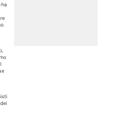
e ha
are
uò
o,
amo
l
à e
isti
 dei