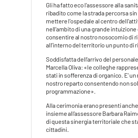
Gli ha fatto eco l’assessore alla s
ribadito come la strada percorsa sin 
mettere l’ospedale al centro dell’atti
nell’ambito di una grande intuizione
consentire al nostro nosocomio di ri
all’interno del territorio un punto di
Soddisfatta dell’arrivo del person
Marcella Oliva: «le colleghe rappres
stati in sofferenza di organico. E’ 
nostro reparto consentendo non solo
programmazione».
Alla cerimonia erano presenti anche 
insieme all’assessore Barbara Raimo
di questa sinergia territoriale che st
cittadini.