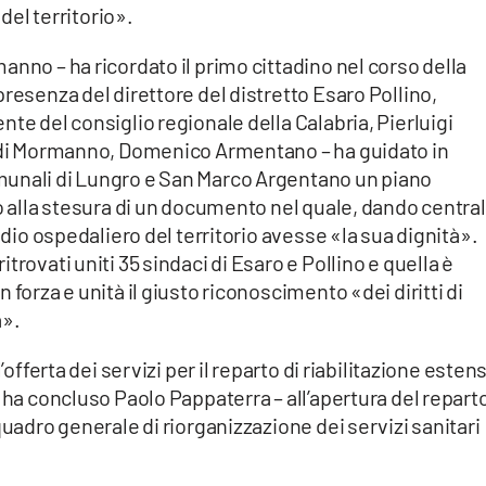
 del territorio».
anno – ha ricordato il primo cittadino nel corso della
resenza del direttore del distretto Esaro Pollino,
te del consiglio regionale della Calabria, Pierluigi
à di Mormanno, Domenico Armentano – ha guidato in
munali di Lungro e San Marco Argentano un piano
to alla stesura di un documento nel quale, dando central
idio ospedaliero del territorio avesse «la sua dignità».
trovati uniti 35 sindaci di Esaro e Pollino e quella è
 forza e unità il giusto riconoscimento «dei diritti di
a».
’offerta dei servizi per il reparto di riabilitazione esten
 ha concluso Paolo Pappaterra – all’apertura del reparto
quadro generale di riorganizzazione dei servizi sanitari