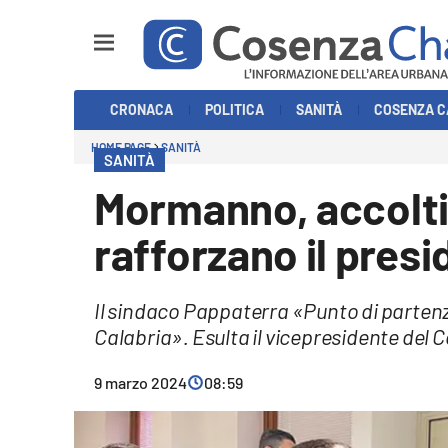
Sezioni
CRONACA
POLITICA
SANITÀ
COSENZA C
Cronaca
HOME PAGE
SANITÀ
SANITÀ
Politica
Mormanno, accolti 
Cosenza Calcio
rafforzano il presi
Economia e Lavoro
Il sindaco Pappaterra «Punto di partenza 
Italia Mondo
Calabria». Esulta il vicepresidente del C
Sanità
9 marzo 2024
08:59
Sport