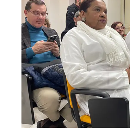
Cultura
Ambiente
Streaming
LaC TV
Lac Network
LaC OnAir
LaC
Network
lacplay.it
lactv.it