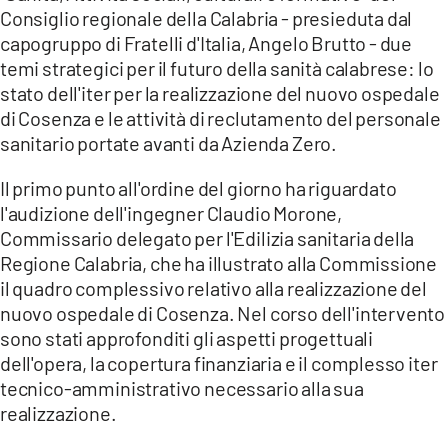
COSENZACHANNEL.IT
Consiglio regionale della Calabria - presieduta dal
capogruppo di Fratelli d'Italia, Angelo Brutto - due
ILVIBONESE.IT
temi strategici per il futuro della sanità calabrese: lo
CATANZAROCHANNEL.IT
stato dell'iter per la realizzazione del nuovo ospedale
di Cosenza e le attività di reclutamento del personale
LACAPITALENEWS.IT
sanitario portate avanti da Azienda Zero.
App
Il primo punto all'ordine del giorno ha riguardato
ANDROID
l'audizione dell'ingegner Claudio Morone,
Commissario delegato per l'Edilizia sanitaria della
APPLE
Regione Calabria, che ha illustrato alla Commissione
il quadro complessivo relativo alla realizzazione del
nuovo ospedale di Cosenza. Nel corso dell'intervento
sono stati approfonditi gli aspetti progettuali
dell'opera, la copertura finanziaria e il complesso iter
tecnico-amministrativo necessario alla sua
realizzazione.