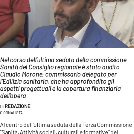
AMBIENTE
Streaming
LAC TV
LAC NETWORK
LAC ONAIR
Nel corso dell’ultima seduta della commissione
Sanità del Consiglio regionale è stato audito
LaC
Network
Claudio Morone, commissario delegato per
l’Edilizia sanitaria, che ha approfondito gli
LACPLAY.IT
aspetti progettuali e la copertura finanziaria
LACTV.IT
dell’opera
LACONAIR.IT
REDAZIONE
GIORNALISTA
LACITYMAG.IT
Al centro dell’ultima seduta della Terza Commissione
ILREGGINO.IT
"Sanità, Attività sociali, culturali e formative" del