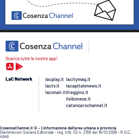
Scarica tutte le nostre app!
LaC Network
lacplay.it
lacitymag.it
lactv.it
lacapitalenews.it
laconair.it
ilreggino.it
ilvibonese.it
catanzarochannel.it
CosenzaChannel.it © – L’informazione dell’area urbana e provincia
Diemmecom Società Editoriale - reg. trib. CS n. 2709 del 16/12/2009 - R.O.C.
4049