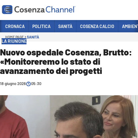
Vai
CRONACA
POLITICA
SANITÀ
COSENZA CALCIO
AMBIEN
HOME PAGE
SANITÀ
Sezioni
LA RIUNIONE
CRONACA
Nuovo ospedale Cosenza, Brutto:
«Monitoreremo lo stato di
POLITICA
avanzamento dei progetti
COSENZA CALCIO
ECONOMIA E LAVORO
18 giugno 2026
05:30
ITALIA MONDO
SANITÀ
SPORT
CULTURA