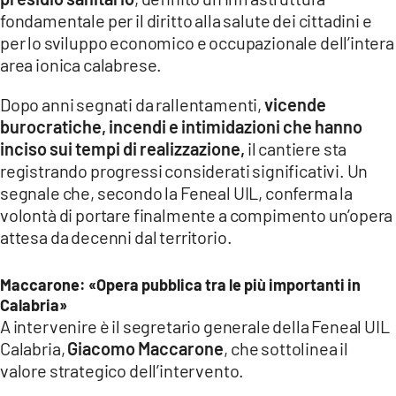
COSENZACHANNEL.IT
fondamentale per il diritto alla salute dei cittadini e
ILVIBONESE.IT
per lo sviluppo economico e occupazionale dell’intera
area ionica calabrese.
CATANZAROCHANNEL.IT
Dopo anni segnati da rallentamenti,
vicende
LACAPITALENEWS.IT
burocratiche, incendi e intimidazioni che hanno
inciso sui tempi di realizzazione,
il cantiere sta
App
registrando progressi considerati significativi. Un
ANDROID
segnale che, secondo la Feneal UIL, conferma la
APPLE
volontà di portare finalmente a compimento un’opera
attesa da decenni dal territorio.
Maccarone: «Opera pubblica tra le più importanti in
Calabria»
A intervenire è il segretario generale della Feneal UIL
Calabria,
Giacomo Maccarone
, che sottolinea il
valore strategico dell’intervento.