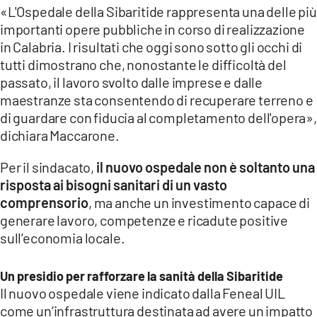
«L'Ospedale della Sibaritide rappresenta una delle più
importanti opere pubbliche in corso di realizzazione
in Calabria. I risultati che oggi sono sotto gli occhi di
tutti dimostrano che, nonostante le difficoltà del
passato, il lavoro svolto dalle imprese e dalle
maestranze sta consentendo di recuperare terreno e
di guardare con fiducia al completamento dell'opera»,
dichiara Maccarone.
Per il sindacato,
il nuovo ospedale non è soltanto una
risposta ai bisogni sanitari di un vasto
comprensorio
, ma anche un investimento capace di
generare lavoro, competenze e ricadute positive
sull’economia locale.
Un presidio per rafforzare la sanità della Sibaritide
Il nuovo ospedale viene indicato dalla Feneal UIL
come un’infrastruttura destinata ad avere un impatto