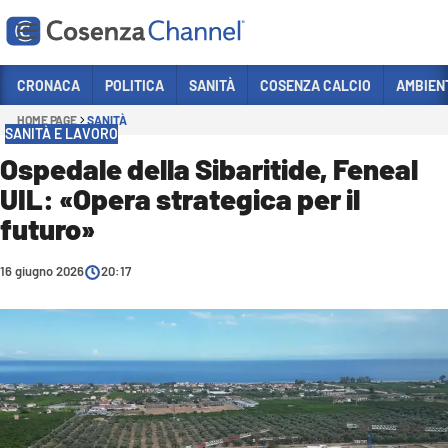
Vai
CRONACA
POLITICA
SANITÀ
COSENZA CALCIO
AMBIEN
HOME PAGE
SANITÀ
Sezioni
SANITÀ E LAVORO
CRONACA
Ospedale della Sibaritide, Feneal
UIL: «Opera strategica per il
POLITICA
futuro»
COSENZA CALCIO
ECONOMIA E LAVORO
16 giugno 2026
20:17
ITALIA MONDO
SANITÀ
SPORT
CULTURA