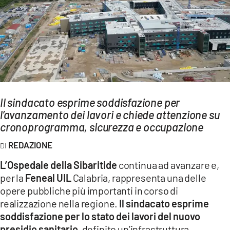
AMBIENTE
Streaming
LAC TV
LAC NETWORK
LAC ONAIR
Il sindacato esprime soddisfazione per
l’avanzamento dei lavori e chiede attenzione su
LaC
Network
cronoprogramma, sicurezza e occupazione
LACPLAY.IT
REDAZIONE
LACTV.IT
L’Ospedale della Sibaritide
continua ad avanzare e,
LACONAIR.IT
per la
Feneal UIL
Calabria, rappresenta una delle
opere pubbliche più importanti in corso di
LACITYMAG.IT
realizzazione nella regione.
Il sindacato esprime
ILREGGINO.IT
soddisfazione per lo stato dei lavori del nuovo
presidio sanitario
, definito un’infrastruttura