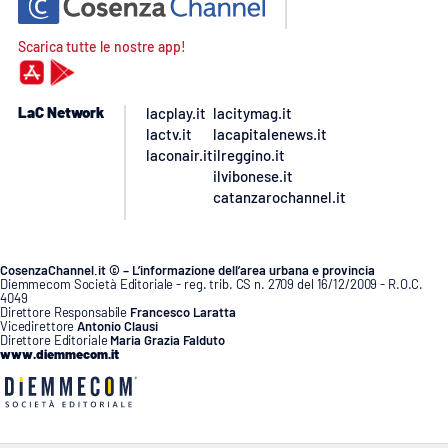
Scarica tutte le nostre app!
LaC Network
lacplay.it
lacitymag.it
lactv.it
lacapitalenews.it
laconair.it
ilreggino.it
ilvibonese.it
catanzarochannel.it
CosenzaChannel.it © – L’informazione dell’area urbana e provincia
Diemmecom Società Editoriale - reg. trib. CS n. 2709 del 16/12/2009 - R.O.C.
4049
Direttore Responsabile
Francesco Laratta
Vicedirettore
Antonio Clausi
Direttore Editoriale
Maria Grazia Falduto
www.diemmecom.it