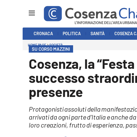
Sezioni
CRONACA
POLITICA
SANITÀ
COSENZA C
Cronaca
HOME PAGE
SOCIETÀ
SU CORSO MAZZINI
Politica
Cosenza, la “Festa
Cosenza Calcio
successo straordin
Economia e Lavoro
presenze
Italia Mondo
Protagonisti assoluti della manifestazio
Sanità
arrivati da ogni parte d’Italia e anche d
loro creazioni, frutto di esperienza, pa
Sport