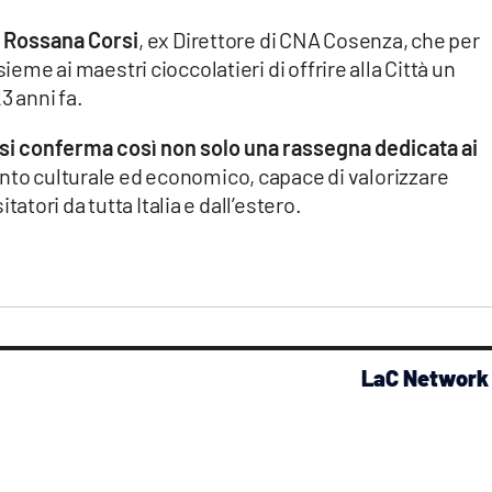
e
Rossana Corsi
, ex Direttore di CNA Cosenza, che per
sieme ai maestri cioccolatieri di offrire alla Città un
3 anni fa.
 si conferma così non solo una rassegna dedicata ai
to culturale ed economico, capace di valorizzare
sitatori da tutta Italia e dall’estero.
LaC Network