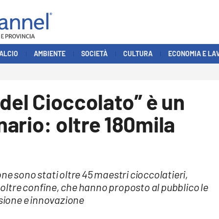
ALCIO
AMBIENTE
SOCIETÀ
CULTURA
ECONOMIA E LA
 del Cioccolato” è un
ario: oltre 180mila
ne sono stati oltre 45 maestri cioccolatieri,
a oltre confine, che hanno proposto al pubblico le
ssione e innovazione