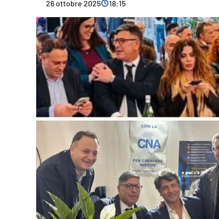
26 ottobre 2025
18:15
Cultura
Ambiente
Streaming
LaC TV
Lac Network
LaC OnAir
LaC
Network
lacplay.it
lactv.it