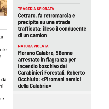
TRAGEDIA SFIORATA
Cetraro, fa retromarcia e
precipita su una strada
trafficata: illeso il conducente
di un camion
ta
,
NATURA VIOLATA
ente
Morano Calabro, 56enne
a
arrestato in flagranza per
incendio boschivo dai
Carabinieri Forestali. Roberto
Occhiuto: «Piromani nemici
i da
della Calabria»
ni,
ome
a