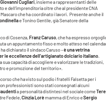
e
Giovanni Cugliari
, insieme a rappresentanti delle
ato e dell’imprenditoria oltre che al presidente CNA
Mascaro che ha coordinato i lavori. Presente anche il
ondinella
e Tonino Gentile, già Senatore della
ndaco di Cosenza,
Franz Caruso
, che ha espresso orgogli
uta un appuntamento fisso e molto atteso nel calenda
 ha dichiarato il sindaco Caruso –
è una vetrina
er le eccellenze dell’artigianato dolciario italiano
.
sua capacità di accogliere e valorizzare le tradizioni,
ro e promozione del territorio».
rso che ha visto sul podio i fratelli Falsetta per i
non professionisti sono stati consegnati alcuni
audenti
a personalità distintesi nel sociale come
Tere
adre Fedele,
Cinzia Lorè
mamma di Enrico e
Sergio