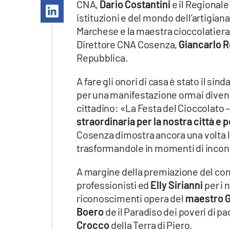
CNA,
Dario Costantini
e il Regional
Apple
istituzioni e del mondo dell’artigian
Marchese e la maestra cioccolatiera 
Direttore CNA Cosenza,
Giancarlo R
Repubblica.
Vai
A fare gli onori di casa è stato il si
per una manifestazione ormai diven
cittadino: «La Festa del Cioccolato –
straordinaria per la nostra città e p
Cosenza dimostra ancora una volta la 
trasformandole in momenti di incont
A margine della premiazione del conco
professionisti ed
Elly Sirianni
per i 
riconoscimenti opera del
maestro G
Boero
de il Paradiso dei poveri di p
Crocco
della Terra di Piero.