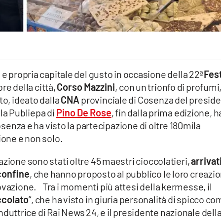
a e propria capitale del gusto in occasione della 22ª
Fes
ore della città,
Corso Mazzini
, con un trionfo di profumi
to, ideato dalla
CNA
provinciale di Cosenza del presid
la Publiepa di
Pino De Rose
, fin dalla prima edizione, h
Cosenza e ha visto la partecipazione di oltre 180mila
ione e non solo.
zione sono stati oltre 45 maestri cioccolatieri,
arrivat
 confine
, che hanno proposto al pubblico le loro creazio
ovazione. Tra i momenti più attesi della kermesse, il
ccolato
”, che ha visto in giuria personalità di spicco c
onduttrice di Rai News 24, e il presidente nazionale dell