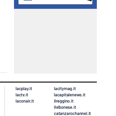
lacplay.it
lacitymag.it
lactv.it
lacapitalenews.it
laconair.it
ilreggino.it
ilvibonese.it
catanzarochannel.it