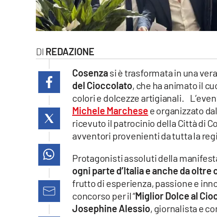
laconair.it
lacitymag.it
REDAZIONE
ilreggino.it
Cosenza
si è trasformata in una ver
cosenzachannel.it
del Cioccolato
, che ha animato il cu
colori e dolcezze artigianali. L’even
ilvibonese.it
Michele Marchese
e organizzato dal
ricevuto il patrocinio della Città di 
catanzarochannel.it
avventori provenienti da tutta la reg
lacapitalenews.it
Protagonisti assoluti della manifesta
ogni parte d’Italia e anche da oltre
frutto di esperienza, passione e inn
App
concorso per il “
Miglior Dolce al Cio
Android
Josephine Alessio
, giornalista e c