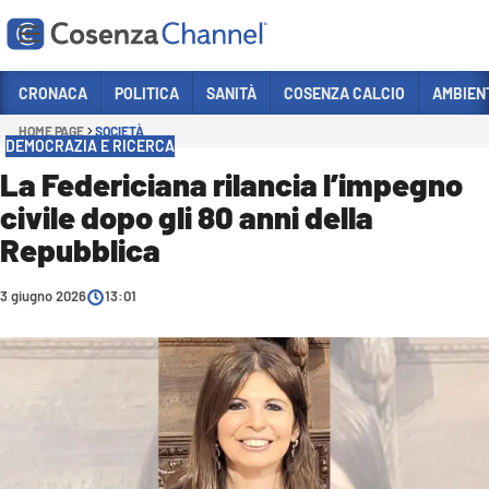
Vai
CRONACA
POLITICA
SANITÀ
COSENZA CALCIO
AMBIEN
HOME PAGE
SOCIETÀ
Sezioni
DEMOCRAZIA E RICERCA
CRONACA
La Federiciana rilancia l’impegno
civile dopo gli 80 anni della
POLITICA
Repubblica
COSENZA CALCIO
ECONOMIA E LAVORO
3 giugno 2026
13:01
ITALIA MONDO
SANITÀ
SPORT
CULTURA