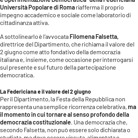
COSENZACHANNEL.IT
Università Popolare di Roma
riafferma il proprio
ILVIBONESE.IT
impegno accademico e sociale come laboratorio di
cittadinanza attiva.
CATANZAROCHANNEL.IT
A sottolinearlo è l’avvocata
Filomena Falsetta,
LACAPITALENEWS.IT
direttrice del Dipartimento, che richiama il valore del
2 giugno come atto fondativo della democrazia
App
italiana e, insieme, come occasione per interrogarsi
ANDROID
sul presente e sul futuro della partecipazione
APPLE
democratica.
La Federiciana e il valore del 2 giugno
Per il Dipartimento, la Festa della Repubblica non
rappresenta una semplice ricorrenza celebrativa,
ma
il momento in cui tornare al senso profondo della
democrazia costituzionale
. Una democrazia che,
secondo Falsetta, non può essere solo dichiarata o
studiata, ma deve essere vissuta, alimentata e