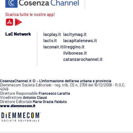
Scarica tutte le nostre app!
LaC Network
lacplay.it
lacitymag.it
lactv.it
lacapitalenews.it
laconair.it
ilreggino.it
ilvibonese.it
catanzarochannel.it
CosenzaChannel.it © – L’informazione dell’area urbana e provincia
Diemmecom Società Editoriale - reg. trib. CS n. 2709 del 16/12/2009 - R.O.C.
4049
Direttore Responsabile
Francesco Laratta
Vicedirettore
Antonio Clausi
Direttore Editoriale
Maria Grazia Falduto
www.diemmecom.it