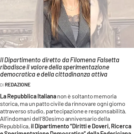
AMBIENTE
Streaming
LAC TV
LAC NETWORK
LAC ONAIR
Il Dipartimento diretto da Filomena Falsetta
ribadisce il valore della sperimentazione
LaC
Network
democratica e della cittadinanza attiva
LACPLAY.IT
REDAZIONE
LACTV.IT
La Repubblica Italiana
non è soltanto memoria
LACONAIR.IT
storica, ma un patto civile da rinnovare ogni giorno
attraverso studio, partecipazione e responsabilità.
LACITYMAG.IT
All’indomani dell’80esimo anniversario della
ILREGGINO.IT
Repubblica,
il Dipartimento “Diritti e Doveri, Ricerca
e Sperimentazione Democratica” della Federiciana