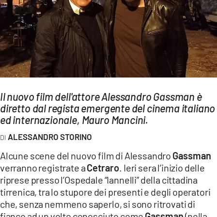
AMBIENTE
Streaming
LAC TV
LAC NETWORK
LAC ONAIR
Il nuovo film dell'attore Alessandro Gassman è
diretto dal regista emergente del cinema italiano
LaC
Network
ed internazionale, Mauro Mancini.
LACPLAY.IT
ALESSANDRO STORINO
LACTV.IT
Alcune scene del nuovo film di Alessandro
Gassman
LACONAIR.IT
verranno registrate a
Cetraro
. Ieri sera l’inizio delle
riprese presso l’Ospedale “Iannelli” della cittadina
LACITYMAG.IT
tirrenica, tra lo stupore dei presenti e degli operatori
ILREGGINO.IT
che, senza nemmeno saperlo, si sono ritrovati di
fianco ad un volto conosciuto come
Gassman
(nella