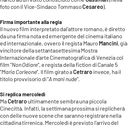
COSENZACHANNEL.IT
foto con il Vice-Sindaco Tommaso
Cesareo
).
ILVIBONESE.IT
Firma importante alla regia
CATANZAROCHANNEL.IT
Il nuovo film interpretato dal’attore romano, è diretto
LACAPITALENEWS.IT
da una firma nota ed emergente del cinema italiano
ed internazionale, ovvero il regista Mauro
Mancini
, già
App
vincitore della settantasettesima Mostra
Internazionale d’arte Cinematografica di Venezia col
ANDROID
film “
Non Odiare
“, e regista della fiction di Canale 5
APPLE
“
Maria Corleone
“. Il film girato a
Cetraro
invece, ha il
titolo provvisorio di “
A mani nude
“.
Si replica mercoledì
Ma
Cetraro
ultimamente sembra una piccola
Cinecittà. Infatti, la settimana prossima si replicherà
con delle nuove scene che saranno registrare nella
cittadina tirrenica. Mercoledì è previsto l’arrivo del