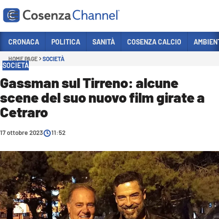
Vai
CRONACA
POLITICA
SANITÀ
COSENZA CALCIO
AMBIEN
HOME PAGE
SOCIETÀ
Sezioni
SOCIETÀ
CRONACA
Gassman sul Tirreno: alcune
scene del suo nuovo film girate a
POLITICA
Cetraro
COSENZA CALCIO
ECONOMIA E LAVORO
17 ottobre 2023
11:52
ITALIA MONDO
SANITÀ
SPORT
CULTURA