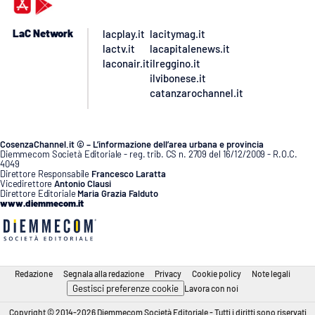
LaC Network
lacplay.it
lacitymag.it
lactv.it
lacapitalenews.it
laconair.it
ilreggino.it
ilvibonese.it
catanzarochannel.it
CosenzaChannel.it © – L’informazione dell’area urbana e provincia
Diemmecom Società Editoriale - reg. trib. CS n. 2709 del 16/12/2009 - R.O.C.
4049
Direttore Responsabile
Francesco Laratta
Vicedirettore
Antonio Clausi
Direttore Editoriale
Maria Grazia Falduto
www.diemmecom.it
Redazione
Segnala alla redazione
Privacy
Cookie policy
Note legali
Gestisci preferenze cookie
Lavora con noi
Copyright © 2014-2026 Diemmecom Società Editoriale - Tutti i diritti sono riservati