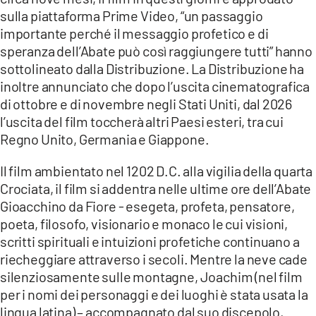
sulla piattaforma Prime Video, “un passaggio
importante perché il messaggio profetico e di
speranza dell’Abate può così raggiungere tutti” hanno
sottolineato dalla Distribuzione. La Distribuzione ha
inoltre annunciato che dopo l’uscita cinematografica
di ottobre e di novembre negli Stati Uniti, dal 2026
l’uscita del film toccherà altri Paesi esteri, tra cui
Regno Unito, Germania e Giappone.
Il film ambientato nel 1202 D.C. alla vigilia della quarta
Crociata, il film si addentra nelle ultime ore dell’Abate
Gioacchino da Fiore - esegeta, profeta, pensatore,
poeta, filosofo, visionario e monaco le cui visioni,
scritti spirituali e intuizioni profetiche continuano a
riecheggiare attraverso i secoli. Mentre la neve cade
silenziosamente sulle montagne, Joachim (nel film
per i nomi dei personaggi e dei luoghi è stata usata la
lingua latina) – accompagnato dal suo discepolo,