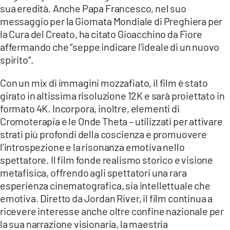
sua eredità. Anche Papa Francesco, nel suo
messaggio per la Giornata Mondiale di Preghiera per
la Cura del Creato, ha citato Gioacchino da Fiore
affermando che “seppe indicare l’ideale di un nuovo
spirito”.
Con un mix di immagini mozzafiato, il film è stato
girato in altissima risoluzione 12K e sarà proiettato in
formato 4K. Incorpora, inoltre, elementi di
Cromoterapia e le Onde Theta – utilizzati per attivare
strati più profondi della coscienza e promuovere
l’introspezione e la risonanza emotiva nello
spettatore. Il film fonde realismo storico e visione
metafisica, offrendo agli spettatori una rara
esperienza cinematografica, sia intellettuale che
emotiva. Diretto da Jordan River, il film continua a
ricevere interesse anche oltre confine nazionale per
la sua narrazione visionaria, la maestria