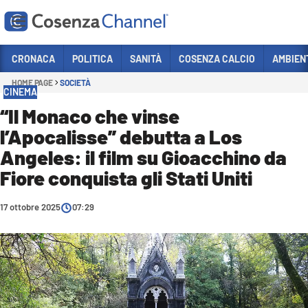
Vai
CRONACA
POLITICA
SANITÀ
COSENZA CALCIO
AMBIEN
HOME PAGE
SOCIETÀ
Sezioni
CINEMA
CRONACA
“Il Monaco che vinse
l’Apocalisse” debutta a Los
POLITICA
Angeles: il film su Gioacchino da
COSENZA CALCIO
Fiore conquista gli Stati Uniti
ECONOMIA E LAVORO
17 ottobre 2025
ITALIA MONDO
07:29
SANITÀ
SPORT
CULTURA