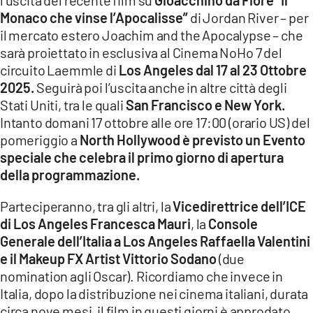
COSENZACHANNEL.IT
Monaco che vinse l’Apocalisse”
di Jordan River – per
ILVIBONESE.IT
il mercato estero Joachim and the Apocalypse – che
sarà proiettato in esclusiva al Cinema NoHo 7 del
CATANZAROCHANNEL.IT
circuito Laemmle di
Los Angeles dal 17 al 23 Ottobre
LACAPITALENEWS.IT
2025.
Seguirà poi l’uscita anche in altre città degli
Stati Uniti, tra le quali
San Francisco e New York.
Intanto domani 17 ottobre alle ore 17:00 (orario US) del
App
pomeriggio a
North Hollywood è previsto un Evento
ANDROID
speciale che celebra il primo giorno di apertura
APPLE
della programmazione.
Parteciperanno, tra gli altri, la
Vicedirettrice dell’ICE
di Los Angeles Francesca Mauri
, la
Console
Generale dell’Italia a Los Angeles Raffaella Valentini
e il Makeup FX Artist Vittorio Sodano
(due
nomination agli Oscar). Ricordiamo che invece in
Italia, dopo la distribuzione nei cinema italiani, durata
circa nove mesi, il film in questi giorni è approdato