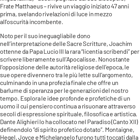
Frate Matthaeus – rivive un viaggio iniziato 47 anni
prima, svelando rivelazioni di luce in mezzo
all’oscurità incombente.
Noto per il suo ineguagliabile dono
nell’interpretazione delle Sacre Scritture, Joachim
ottenne da Papa Lucio III la rara “licentia scribendi” per
scrivere liberamente sull’Apocalisse. Nonostante
l’opposizione delle autorità religiose dell’epoca, le
sue opere divennero tra le più lette sull’argomento,
culminando in una profezia finale che offre un
barlume di speranza per le generazioni del nostro
tempo. Esplora le idee profonde e profetiche di un
uomo il cui pensiero continua a risuonare attraverso
secoli di espressione spirituale, filosofica e artistica.
Dante Alighieri lo ha collocato nel Paradiso (Canto XII)
definendolo “di spirito profetico dotato”. Montaigne,
Hegel, Joyce e Michelangelo furono tutti toccati dalla