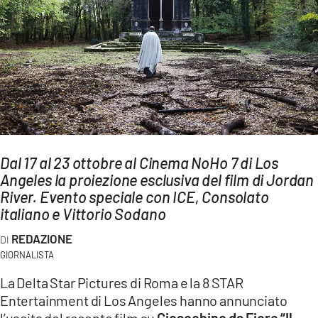
AMBIENTE
Streaming
LAC TV
LAC NETWORK
LAC ONAIR
LaC
Dal 17 al 23 ottobre al Cinema NoHo 7 di Los
Network
Angeles la proiezione esclusiva del film di Jordan
LACPLAY.IT
River. Evento speciale con ICE, Consolato
italiano e Vittorio Sodano
LACTV.IT
REDAZIONE
LACONAIR.IT
GIORNALISTA
LACITYMAG.IT
La Delta Star Pictures di Roma e la 8 STAR
ILREGGINO.IT
Entertainment di Los Angeles hanno annunciato
l’uscita del recente film su
Gioacchino da Fiore “Il