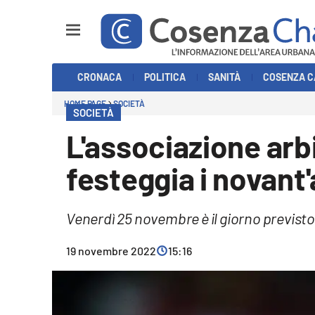
Sezioni
CRONACA
POLITICA
SANITÀ
COSENZA C
Cronaca
HOME PAGE
SOCIETÀ
SOCIETÀ
Politica
L'associazione arb
Cosenza Calcio
festeggia i novant'a
Economia e Lavoro
Venerdì 25 novembre è il giorno previsto
Italia Mondo
19 novembre 2022
15:16
Sanità
Sport