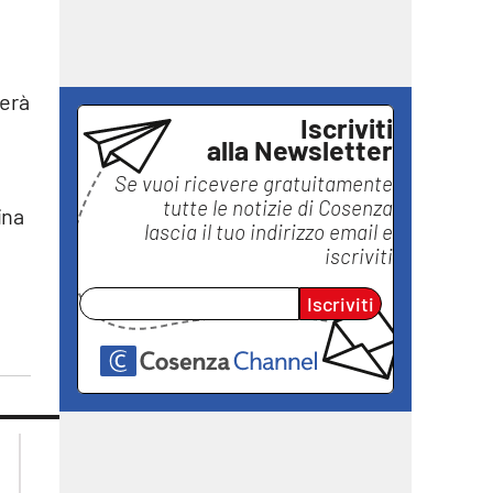
ierà
Iscriviti
alla Newsletter
Se vuoi ricevere gratuitamente
tutte le notizie di
Cosenza
ina
lascia il tuo indirizzo email e
iscriviti
Iscriviti
lacplay.it
lacitymag.it
lactv.it
lacapitalenews.it