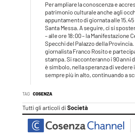
Apple
Per ampliare la conoscenza e accres
patrimonio culturale anche agli occhi
appuntamento di giornata alle 15.45
Santa Messa. A seguire, ci si sposter
– alle ore 18:00 – la Manifestazione 
Vai
Specchi del Palazzo della Provincia.
giornalista Franco Rosito e partecipa
stampa. Si racconteranno i 90 anni di
è simbolo, nella speranza di vedere i
sempre più in alto, continuando a scr
TAG
COSENZA
Tutti gli articoli di
Società