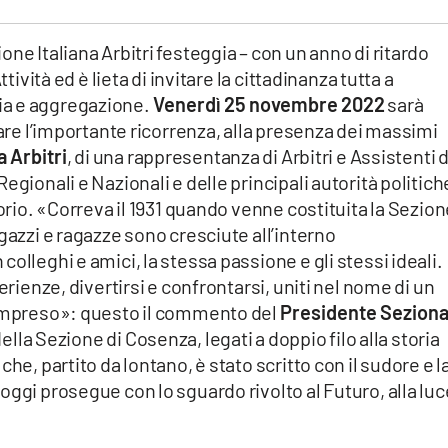
ne Italiana Arbitri festeggia – con un anno di ritardo
tività ed è lieta di invitare la cittadinanza tutta a
ia e aggregazione.
Venerdì 25 novembre 2022
sarà
rare l’importante ricorrenza, alla presenza dei massimi
 Arbitri
, di una rappresentanza di Arbitri e Assistenti d
egionali e Nazionali e delle principali autorità politich
torio. «Correva il 1931 quando venne costituita la Sezion
gazzi e ragazze sono cresciute all’interno
olleghi e amici, la stessa passione e gli stessi ideali.
erienze, divertirsi e confrontarsi, uniti nel nome di un
compreso»: questo il commento del
Presidente Seziona
della Sezione di Cosenza, legati a doppio filo alla storia
he, partito da lontano, è stato scritto con il sudore e l
oggi prosegue con lo sguardo rivolto al Futuro, alla luc