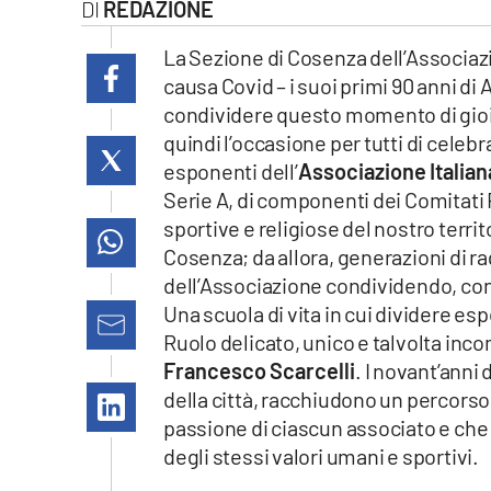
REDAZIONE
laconair.it
La Sezione di Cosenza dell’Associazio
lacitymag.it
causa Covid – i suoi primi 90 anni di At
condividere questo momento di gio
ilreggino.it
quindi l’occasione per tutti di celeb
esponenti dell’
Associazione Italiana
cosenzachannel.it
Serie A, di componenti dei Comitati R
sportive e religiose del nostro terri
ilvibonese.it
Cosenza; da allora, generazioni di ra
dell’Associazione condividendo, con c
catanzarochannel.it
Una scuola di vita in cui dividere esp
Ruolo delicato, unico e talvolta in
lacapitalenews.it
Francesco Scarcelli
. I novant’anni 
della città, racchiudono un percorso c
App
passione di ciascun associato e che 
Android
degli stessi valori umani e sportivi.