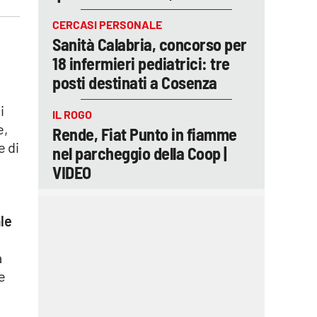
CERCASI PERSONALE
Sanità Calabria, concorso per
18 infermieri pediatrici: tre
posti destinati a Cosenza
i
IL ROGO
e,
Rende, Fiat Punto in fiamme
e di
nel parcheggio della Coop |
VIDEO
le
a
e