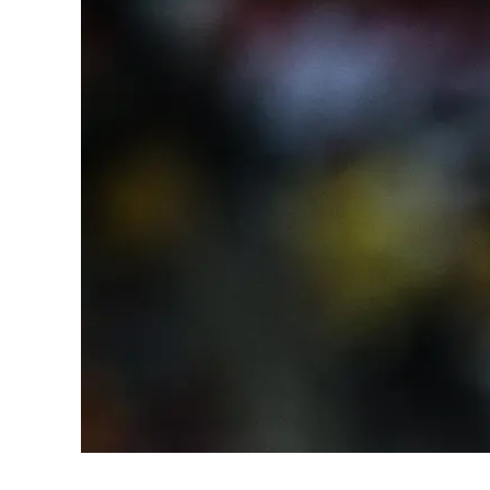
Cultura
Ambiente
Streaming
LaC TV
Lac Network
LaC OnAir
LaC
Network
lacplay.it
lactv.it