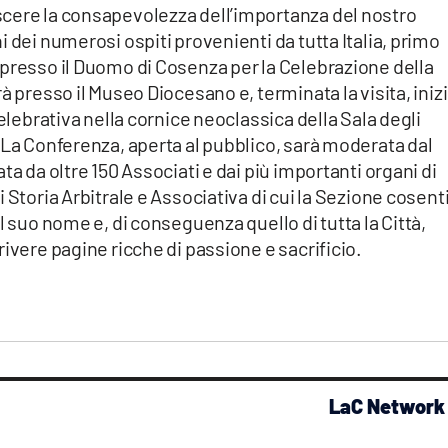
cere la consapevolezza dell’importanza del nostro
 dei numerosi ospiti provenienti da tutta Italia, primo
 presso il Duomo di Cosenza per la Celebrazione della
à presso il Museo Diocesano e, terminata la visita, iniz
Celebrativa nella cornice neoclassica della Sala degli
 La Conferenza, aperta al pubblico, sarà moderata dal
ta da oltre 150 Associati e dai più importanti organi di
 Storia Arbitrale e Associativa di cui la Sezione cosent
l suo nome e, di conseguenza quello di tutta la Città,
ivere pagine ricche di passione e sacrificio.
LaC Network