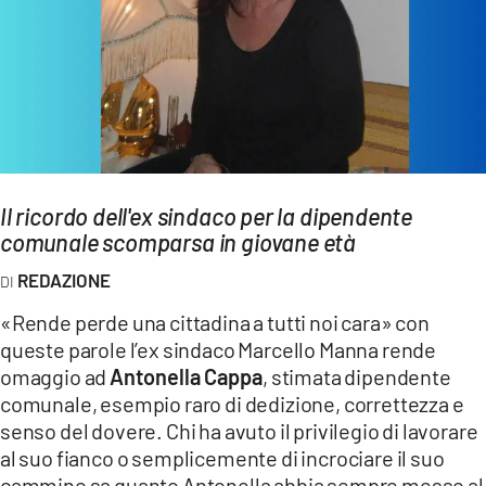
AMBIENTE
Streaming
LAC TV
LAC NETWORK
LAC ONAIR
Il ricordo dell'ex sindaco per la dipendente
comunale scomparsa in giovane età
LaC
Network
REDAZIONE
LACPLAY.IT
«Rende perde una cittadina a tutti noi cara» con
LACTV.IT
queste parole l’ex sindaco Marcello Manna rende
LACONAIR.IT
omaggio ad
Antonella Cappa
, stimata dipendente
comunale, esempio raro di dedizione, correttezza e
LACITYMAG.IT
senso del dovere. Chi ha avuto il privilegio di lavorare
ILREGGINO.IT
al suo fianco o semplicemente di incrociare il suo
cammino sa quanto Antonella abbia sempre messo al