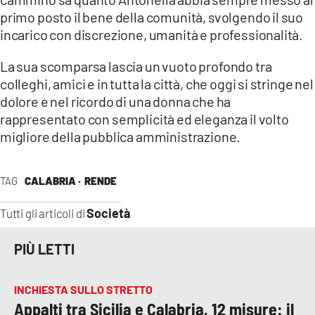
COSENZACHANNEL.IT
primo posto il bene della comunità, svolgendo il suo
ILVIBONESE.IT
incarico con discrezione, umanità e professionalità.
CATANZAROCHANNEL.IT
La sua scomparsa lascia un vuoto profondo tra
LACAPITALENEWS.IT
colleghi, amici e in tutta la città, che oggi si stringe nel
dolore e nel ricordo di una donna che ha
rappresentato con semplicità ed eleganza il volto
App
migliore della pubblica amministrazione.
ANDROID
APPLE
TAG
CALABRIA ·
RENDE
Società
Tutti gli articoli di
PIÙ LETTI
INCHIESTA SULLO STRETTO
Appalti tra Sicilia e Calabria, 12 misure: il