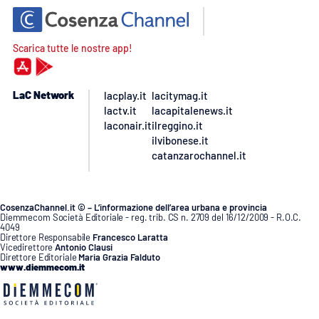
Scarica tutte le nostre app!
LaC Network
lacplay.it
lacitymag.it
lactv.it
lacapitalenews.it
laconair.it
ilreggino.it
ilvibonese.it
catanzarochannel.it
CosenzaChannel.it © – L’informazione dell’area urbana e provincia
Diemmecom Società Editoriale - reg. trib. CS n. 2709 del 16/12/2009 - R.O.C.
4049
Direttore Responsabile
Francesco Laratta
Vicedirettore
Antonio Clausi
Direttore Editoriale
Maria Grazia Falduto
www.diemmecom.it