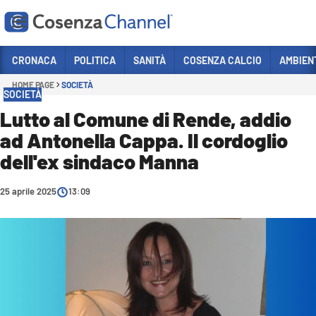
Vai
CRONACA
POLITICA
SANITÀ
COSENZA CALCIO
AMBIEN
HOME PAGE
SOCIETÀ
Sezioni
SOCIETÀ
CRONACA
Lutto al Comune di Rende, addio
ad Antonella Cappa. Il cordoglio
POLITICA
dell'ex sindaco Manna
COSENZA CALCIO
ECONOMIA E LAVORO
25 aprile 2025
13:09
ITALIA MONDO
SANITÀ
SPORT
CULTURA