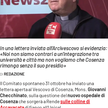
AMBIENTE
Streaming
LAC TV
LAC NETWORK
LAC ONAIR
In una lettera inviata all’Arcivescovo si evidenzia:
«Noi non siamo contrari a un'integrazione tra
LaC
Network
università e città ma non vogliamo che Cosenza
rimanga senza il suo presidio»
LACPLAY.IT
LACTV.IT
REDAZIONE
LACONAIR.IT
Il Comitato spontaneo 31 ottobre ha inviato una
lettera aperta al Vescovo di Cosenza, Mons.
Giovanni
LACITYMAG.IT
Checchinato
, sulla questione del
nuovo ospedale di
ILREGGINO.IT
Cosenza
che sorgerà a Rende
sulle colline di
Arcavacata
di fianco all’Unical.