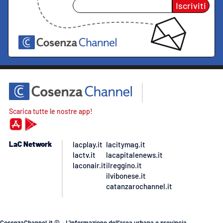
Iscriviti
Scarica tutte le nostre app!
LaC Network
lacplay.it
lacitymag.it
lactv.it
lacapitalenews.it
laconair.it
ilreggino.it
ilvibonese.it
catanzarochannel.it
CosenzaChannel.it © – L’informazione dell’area urbana e provincia