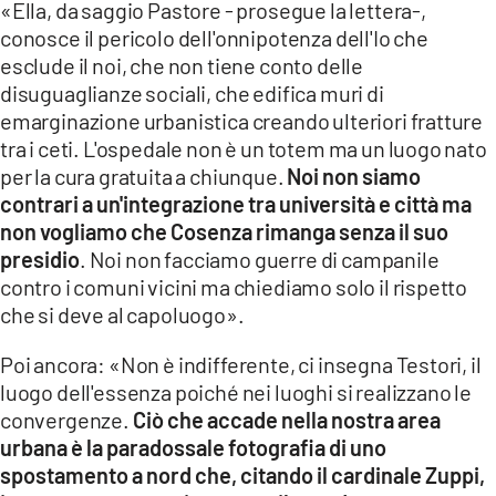
«Ella, da saggio Pastore - prosegue la lettera-,
conosce il pericolo dell'onnipotenza dell'Io che
esclude il noi, che non tiene conto delle
disuguaglianze sociali, che edifica muri di
emarginazione urbanistica creando ulteriori fratture
tra i ceti. L'ospedale non è un totem ma un luogo nato
per la cura gratuita a chiunque.
Noi non siamo
contrari a un'integrazione tra università e città ma
non vogliamo che Cosenza rimanga senza il suo
presidio
. Noi non facciamo guerre di campanile
contro i comuni vicini ma chiediamo solo il rispetto
che si deve al capoluogo».
Poi ancora: «Non è indifferente, ci insegna Testori, il
luogo dell'essenza poiché nei luoghi si realizzano le
convergenze.
Ciò che accade nella nostra area
urbana è la paradossale fotografia di uno
spostamento a nord che, citando il cardinale Zuppi,