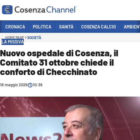
Vai
CRONACA
POLITICA
SANITÀ
COSENZA CALCIO
AMBIEN
HOME PAGE
SOCIETÀ
Sezioni
LA MISSIVA
CRONACA
Nuovo ospedale di Cosenza, il
Comitato 31 ottobre chiede il
POLITICA
conforto di Checchinato
COSENZA CALCIO
ECONOMIA E LAVORO
16 maggio 2026
10:36
ITALIA MONDO
SANITÀ
SPORT
CULTURA