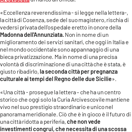
COSENZACHANNEL.IT
«Eccellenza reverendissima - si legge nella lettera-,
ILVIBONESE.IT
la città di Cosenza, sede del suo magistero, rischia di
CATANZAROCHANNEL.IT
vedersi privata dell'ospedale eretto in onore della
Madonna dell'Annunziata.
Non in nome di un
LACAPITALENEWS.IT
miglioramento dei servizi sanitari, che oggi in Italia e
nel mondo occidentale sono appannaggio di una
App
bieca privatizzazione. Ma in nome di una precisa
ANDROID
volontà di discriminazione di una città che è stata, è
giusto ribadirlo,
la seconda città per pregnanza
APPLE
culturale ai tempi del Regno delle due Sicilie
».
«Una città - prosegue la lettera – che ha un centro
storico che oggi solo la Curia Arcivescovile mantiene
vivo nel suo prestigio straordinario e unico nel
panorama meridionale. Ciò che è in gioco è il futuro di
una città ridotta a periferia,
che non vede
investimenti congrui, che necessita di una scossa