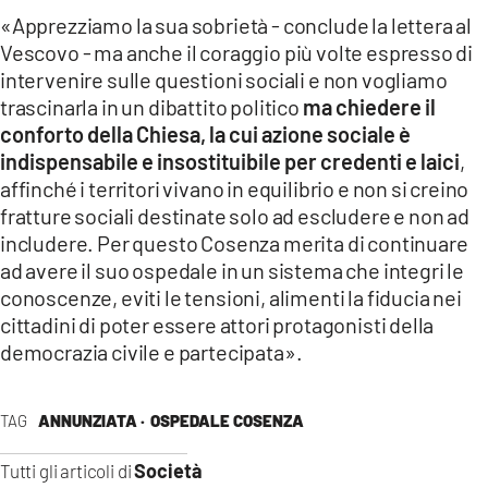
«Apprezziamo la sua sobrietà - conclude la lettera al
Vescovo - ma anche il coraggio più volte espresso di
intervenire sulle questioni sociali e non vogliamo
trascinarla in un dibattito politico
ma chiedere il
conforto della Chiesa, la cui azione sociale è
indispensabile e insostituibile per credenti e laici
,
affinché i territori vivano in equilibrio e non si creino
fratture sociali destinate solo ad escludere e non ad
includere. Per questo Cosenza merita di continuare
ad avere il suo ospedale in un sistema che integri le
conoscenze, eviti le tensioni, alimenti la fiducia nei
cittadini di poter essere attori protagonisti della
democrazia civile e partecipata».
TAG
ANNUNZIATA ·
OSPEDALE COSENZA
Società
Tutti gli articoli di