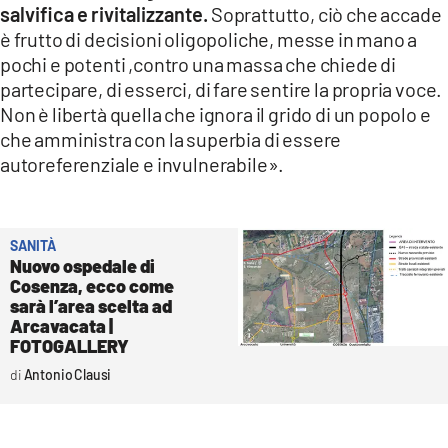
salvifica e rivitalizzante.
Soprattutto, ciò che accade
è frutto di decisioni oligopoliche, messe in mano a
pochi e potenti ,contro una massa che chiede di
partecipare, di esserci, di fare sentire la propria voce.
Non è libertà quella che ignora il grido di un popolo e
che amministra con la superbia di essere
autoreferenziale e invulnerabile».
SANITÀ
Nuovo ospedale di
Cosenza, ecco come
sarà l’area scelta ad
Arcavacata |
FOTOGALLERY
Antonio Clausi