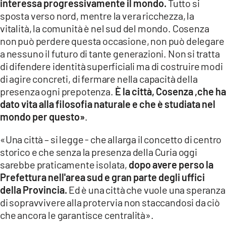
interessa progressivamente il mondo.
Tutto si
sposta verso nord, mentre la vera ricchezza, la
vitalità, la comunità è nel sud del mondo. Cosenza
non può perdere questa occasione, non può delegare
a nessuno il futuro di tante generazioni. Non si tratta
di difendere identità superficiali ma di costruire modi
di agire concreti, di fermare nella capacità della
presenza ogni prepotenza.
È la città, Cosenza ,che ha
dato vita alla filosofia naturale e che è studiata nel
mondo per questo»
.
«Una città – si legge - che allarga il concetto di centro
storico e che senza la presenza della Curia oggi
sarebbe praticamente isolata,
dopo avere perso la
Prefettura nell'area sud e gran parte degli uffici
della Provincia.
Ed è una città che vuole una speranza
di sopravvivere alla protervia non staccandosi da ciò
che ancora le garantisce centralità».