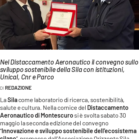
AMBIENTE
Streaming
LAC TV
LAC NETWORK
LAC ONAIR
Nel Distaccamento Aeronautico il convegno sullo
sviluppo sostenibile della Sila con istituzioni,
LaC
Network
Unical, Cnr e Parco
LACPLAY.IT
REDAZIONE
LACTV.IT
La
Sila
come laboratorio di ricerca, sostenibilità,
LACONAIR.IT
salute e cultura. Nella cornice del
Distaccamento
Aeronautico di Montescuro
si è svolta sabato 30
LACITYMAG.IT
maggio la seconda edizione del convegno
ILREGGINO.IT
“
Innovazione e sviluppo sostenibile dell’ecosistema
silano
”, promosso dall’Associazione Orizzonte Sila