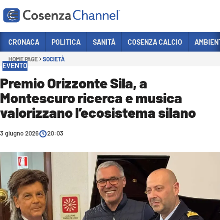
Vai
CRONACA
POLITICA
SANITÀ
COSENZA CALCIO
AMBIEN
HOME PAGE
SOCIETÀ
Sezioni
EVENTO
CRONACA
Premio Orizzonte Sila, a
Montescuro ricerca e musica
POLITICA
valorizzano l’ecosistema silano
COSENZA CALCIO
ECONOMIA E LAVORO
3 giugno 2026
20:03
ITALIA MONDO
SANITÀ
SPORT
CULTURA