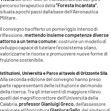
percorso terapeutico della
“Foresta Incantata”
,
situata a pochi passi dalla base dell’Aeronautica
Militare.
Il convegno ha offerto un pomeriggio intenso di
riflessione,
mettendo insieme competenze diverse
attorno a un tema comune:
costruire un modello di
sviluppo capace di tutelare l’ecosistema silano,
valorizzarne le risorse e promuovere nuove forme di
fruizione sostenibile.
Istituzioni, Università e Parco al tavolo di Orizzonte Sila
Alla seconda edizione del convegno hanno preso
parte rappresentanti delle istituzioni e del mondo
della ricerca. Tra gli interventi di maggiore rilievo
quelli del magnifico rettore dell’Università della
Calabria,
professor Gianluigi Greco,
dell’assessore
regionale all’Agricoltura
Gianluca Gallo
, del sindaco di