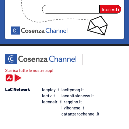
Iscriviti
Scarica tutte le nostre app!
LaC Network
lacplay.it
lacitymag.it
lactv.it
lacapitalenews.it
laconair.it
ilreggino.it
ilvibonese.it
catanzarochannel.it