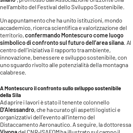
COSENZACHANNEL.IT
nell’ambito del Festival dello Sviluppo Sostenibile.
ILVIBONESE.IT
Un appuntamento che ha unito istituzioni, mondo
CATANZAROCHANNEL.IT
accademico, ricerca scientifica e valorizzazione del
territorio,
confermando Montescuro come luogo
LACAPITALENEWS.IT
simbolico di confronto sul futuro dell’area silana
. Al
centro dell’iniziativa il rapporto tra ambiente,
App
innovazione, benessere e sviluppo sostenibile, con
ANDROID
uno sguardo rivolto alle potenzialità della montagna
APPLE
calabrese.
A Montescuro il confronto sullo sviluppo sostenibile
della Sila
Ad aprire i lavori è stato il tenente colonnello
D’Alessandro
, che ha curato gli aspetti logistici e
organizzativi dell’evento all’interno del
Distaccamento Aeronautico. A seguire, la dottoressa
Vivona
del CNR-ISAFOM ha illustrato sul campo il