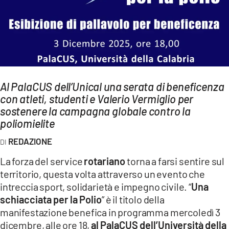
AMBIENTE
Streaming
LAC TV
LAC NETWORK
LAC ONAIR
Al PalaCUS dell’Unical una serata di beneficenza
con atleti, studenti e Valerio Vermiglio per
sostenere la campagna globale contro la
LaC
poliomielite
Network
LACPLAY.IT
REDAZIONE
LACTV.IT
La forza del service
rotariano
torna a farsi sentire sul
territorio, questa volta attraverso un evento che
LACONAIR.IT
intreccia sport, solidarietà e impegno civile. “
Una
LACITYMAG.IT
schiacciata per la Polio
” è il titolo della
manifestazione benefica in programma mercoledì 3
ILREGGINO.IT
dicembre, alle ore 18,
al PalaCUS dell’Università della