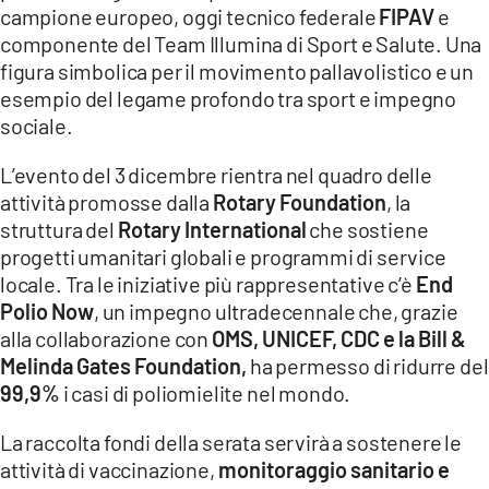
campione europeo, oggi tecnico federale
FIPAV
e
componente del Team Illumina di Sport e Salute. Una
figura simbolica per il movimento pallavolistico e un
esempio del legame profondo tra sport e impegno
sociale.
L’evento del 3 dicembre rientra nel quadro delle
attività promosse dalla
Rotary Foundation
, la
struttura del
Rotary International
che sostiene
progetti umanitari globali e programmi di service
locale. Tra le iniziative più rappresentative c’è
End
Polio Now
, un impegno ultradecennale che, grazie
alla collaborazione con
OMS, UNICEF, CDC e la Bill &
Melinda Gates Foundation,
ha permesso di ridurre del
99,9%
i casi di poliomielite nel mondo.
La raccolta fondi della serata servirà a sostenere le
attività di vaccinazione,
monitoraggio sanitario e