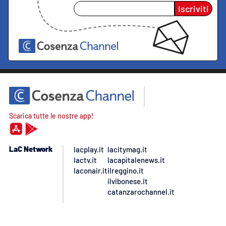
Iscriviti
Scarica tutte le nostre app!
LaC Network
lacplay.it
lacitymag.it
lactv.it
lacapitalenews.it
laconair.it
ilreggino.it
ilvibonese.it
catanzarochannel.it