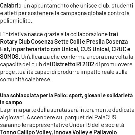
COSENZACHANNEL.IT
Calabri
a, un appuntamento che unisce club, studenti
e atleti per sostenere la campagna globale contro la
ILVIBONESE.IT
poliomielite.
CATANZAROCHANNEL.IT
L’iniziativa nasce grazie alla collaborazione
tra i
LACAPITALENEWS.IT
Rotary Club Cosenza Sette Colli e Presila Cosenza
Est, in partenariato con Unical, CUS Unical, CRUC e
App
SOMOS.
Un’alleanza che conferma ancora una volta la
ANDROID
capacità dei club del
Distretto RI 2102
di promuovere
progettualità capaci di produrre impatto reale sulla
APPLE
comunità calabrese.
Una schiacciata per la Polio: sport, giovani e solidarietà
in campo
La prima parte della serata sarà interamente dedicata
ai giovani. A scendere sul parquet del PalaCUS
saranno le rappresentative Under 19 delle società
Tonno Callipo Volley, Innova Volley e Pallavolo