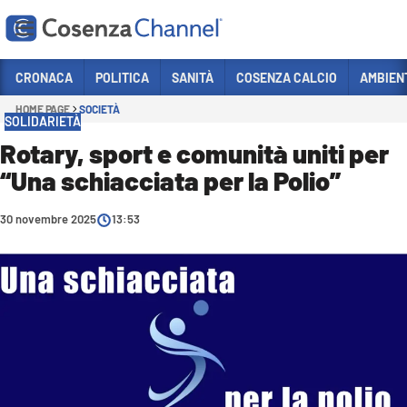
Vai
CRONACA
POLITICA
SANITÀ
COSENZA CALCIO
AMBIEN
HOME PAGE
SOCIETÀ
Sezioni
SOLIDARIETÀ
CRONACA
Rotary, sport e comunità uniti per
“Una schiacciata per la Polio”
POLITICA
COSENZA CALCIO
30 novembre 2025
13:53
ECONOMIA E LAVORO
ITALIA MONDO
SANITÀ
SPORT
CULTURA