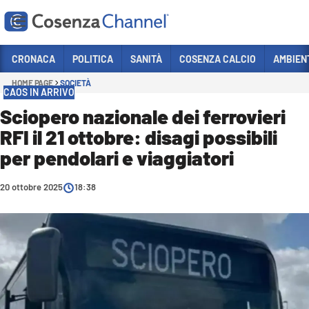
Vai
CRONACA
POLITICA
SANITÀ
COSENZA CALCIO
AMBIEN
HOME PAGE
SOCIETÀ
Sezioni
CAOS IN ARRIVO
CRONACA
Sciopero nazionale dei ferrovieri
RFI il 21 ottobre: disagi possibili
POLITICA
per pendolari e viaggiatori
COSENZA CALCIO
ECONOMIA E LAVORO
20 ottobre 2025
18:38
ITALIA MONDO
SANITÀ
SPORT
CULTURA