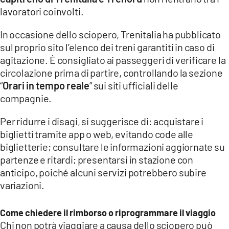
lavoratori coinvolti.
In occasione dello sciopero, Trenitalia ha pubblicato
sul proprio sito l’elenco dei treni garantiti in caso di
agitazione. È consigliato ai passeggeri di verificare la
circolazione prima di partire, controllando la sezione
“
Orari in tempo reale
” sui siti ufficiali delle
compagnie.
Per ridurre i disagi, si suggerisce di: acquistare i
biglietti tramite app o web, evitando code alle
biglietterie; consultare le informazioni aggiornate su
partenze e ritardi; presentarsi in stazione con
anticipo, poiché alcuni servizi potrebbero subire
variazioni.
Come chiedere il rimborso o riprogrammare il viaggio
Chi non potrà viaggiare a causa dello sciopero può