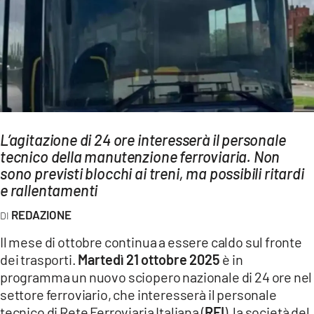
AMBIENTE
Streaming
LAC TV
LAC NETWORK
LAC ONAIR
L’agitazione di 24 ore interesserà il personale
tecnico della manutenzione ferroviaria. Non
LaC
Network
sono previsti blocchi ai treni, ma possibili ritardi
e rallentamenti
LACPLAY.IT
LACTV.IT
REDAZIONE
LACONAIR.IT
Il mese di ottobre continua a essere caldo sul fronte
dei trasporti.
Martedì 21 ottobre 2025
è in
LACITYMAG.IT
programma un nuovo sciopero nazionale di 24 ore nel
ILREGGINO.IT
settore ferroviario, che interesserà il personale
tecnico di Rete Ferroviaria Italiana (
RFI
), la società del