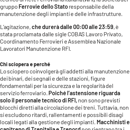
COSENZACHANNEL.IT
gruppo
Ferrovie dello Stato
responsabile della
ILVIBONESE.IT
manutenzione degli impianti e delle infrastrutture.
CATANZAROCHANNEL.IT
L’agitazione,
che durerà dalle 00:00 alle 23:59
, è
stata proclamata dalle sigle COBAS Lavoro Privato,
LACAPITALENEWS.IT
Coordinamento Ferrovieri e Assemblea Nazionale
Lavoratori Manutenzione RFI.
App
ANDROID
Chi sciopera e perché
APPLE
Lo sciopero coinvolgerà gli addetti alla manutenzione
dei binari, dei segnali e delle stazioni, figure
fondamentali per la sicurezza e la regolarità del
servizio ferroviario.
Poiché l’astensione riguarda
solo il personale tecnico di RFI,
non sono previsti
blocchi diretti alla circolazione dei treni. Tuttavia, non
si escludono ritardi, rallentamenti e possibili disagi
locali legati alla gestione degli impianti.
Macchinisti e
capitreno di Trenitalia e Trenord
non rientrano tra i