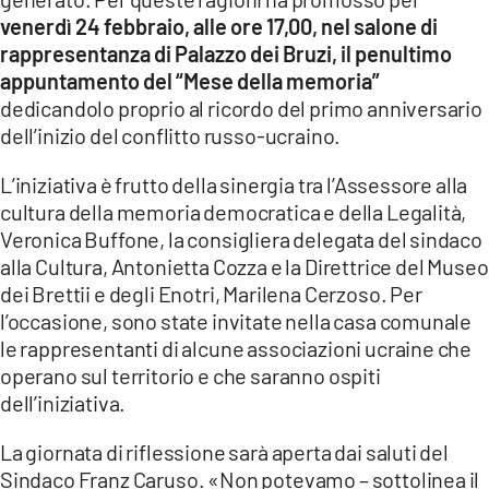
COSENZACHANNEL.IT
venerdì 24 febbraio, alle ore 17,00, nel salone di
ILVIBONESE.IT
rappresentanza di Palazzo dei Bruzi, il penultimo
appuntamento del “Mese della memoria”
CATANZAROCHANNEL.IT
dedicandolo proprio al ricordo del primo anniversario
LACAPITALENEWS.IT
dell’inizio del conflitto russo-ucraino.
L’iniziativa è frutto della sinergia tra l’Assessore alla
App
cultura della memoria democratica e della Legalità,
ANDROID
Veronica Buffone, la consigliera delegata del sindaco
APPLE
alla Cultura, Antonietta Cozza e la Direttrice del Museo
dei Brettii e degli Enotri, Marilena Cerzoso. Per
l’occasione, sono state invitate nella casa comunale
le rappresentanti di alcune associazioni ucraine che
operano sul territorio e che saranno ospiti
dell’iniziativa.
La giornata di riflessione sarà aperta dai saluti del
Sindaco Franz Caruso. «Non potevamo – sottolinea il