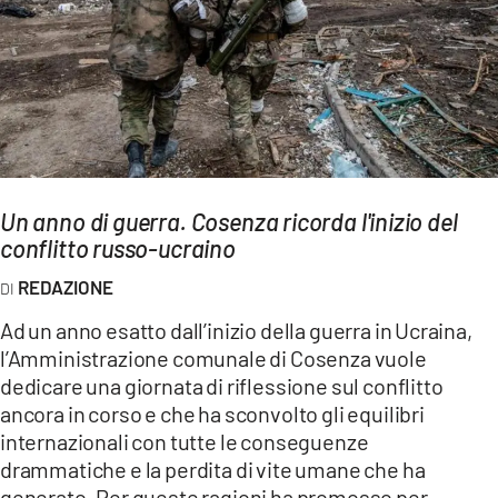
AMBIENTE
Streaming
LAC TV
LAC NETWORK
LAC ONAIR
Un anno di guerra. Cosenza ricorda l'inizio del
conflitto russo-ucraino
LaC
Network
REDAZIONE
LACPLAY.IT
Ad un anno esatto dall’inizio della guerra in Ucraina,
LACTV.IT
l’Amministrazione comunale di Cosenza vuole
LACONAIR.IT
dedicare una giornata di riflessione sul conflitto
ancora in corso e che ha sconvolto gli equilibri
LACITYMAG.IT
internazionali con tutte le conseguenze
ILREGGINO.IT
drammatiche e la perdita di vite umane che ha
generato. Per queste ragioni ha promosso per