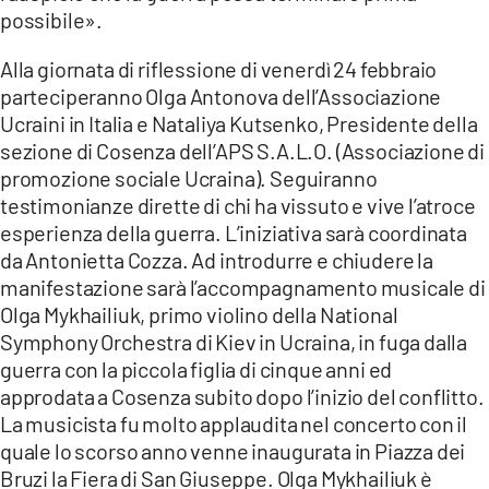
possibile».
Alla giornata di riflessione di venerdì 24 febbraio
parteciperanno Olga Antonova dell’Associazione
Ucraini in Italia e Nataliya Kutsenko, Presidente della
sezione di Cosenza dell’APS S.A.L.O. (Associazione di
promozione sociale Ucraina). Seguiranno
testimonianze dirette di chi ha vissuto e vive l’atroce
esperienza della guerra. L’iniziativa sarà coordinata
da Antonietta Cozza. Ad introdurre e chiudere la
manifestazione sarà l’accompagnamento musicale di
Olga Mykhailiuk, primo violino della National
Symphony Orchestra di Kiev in Ucraina, in fuga dalla
guerra con la piccola figlia di cinque anni ed
approdata a Cosenza subito dopo l’inizio del conflitto.
La musicista fu molto applaudita nel concerto con il
quale lo scorso anno venne inaugurata in Piazza dei
Bruzi la Fiera di San Giuseppe. Olga Mykhailiuk è