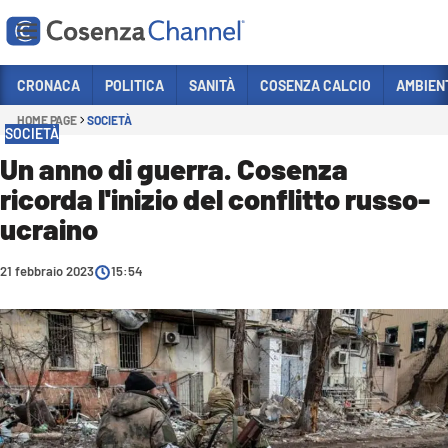
Vai
CRONACA
POLITICA
SANITÀ
COSENZA CALCIO
AMBIEN
HOME PAGE
SOCIETÀ
Sezioni
SOCIETÀ
CRONACA
Un anno di guerra. Cosenza
ricorda l'inizio del conflitto russo-
POLITICA
ucraino
COSENZA CALCIO
ECONOMIA E LAVORO
21 febbraio 2023
15:54
ITALIA MONDO
SANITÀ
SPORT
CULTURA