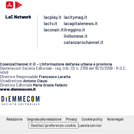
LaC Network
lacplay.it
lacitymag.it
lactv.it
lacapitalenews.it
laconair.it
ilreggino.it
ilvibonese.it
catanzarochannel.it
CosenzaChannel.it © – L’informazione dell’area urbana e provincia
Diemmecom Società Editoriale - reg. trib. CS n. 2709 del 16/12/2009 - R.O.C.
4049
Direttore Responsabile
Francesco Laratta
Vicedirettore
Antonio Clausi
Direttore Editoriale
Maria Grazia Falduto
www.diemmecom.it
Redazione
Segnala alla redazione
Privacy
Cookie policy
Note legali
Gestisci preferenze cookie
Lavora con noi