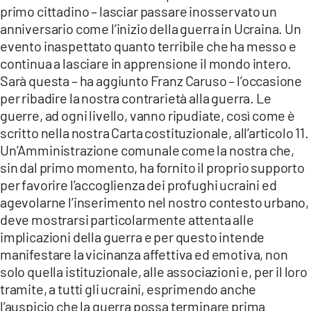
primo cittadino – lasciar passare inosservato un
anniversario come l’inizio della guerra in Ucraina. Un
evento inaspettato quanto terribile che ha messo e
continua a lasciare in apprensione il mondo intero.
Sarà questa – ha aggiunto Franz Caruso – l’occasione
per ribadire la nostra contrarietà alla guerra. Le
guerre, ad ogni livello, vanno ripudiate, così come è
scritto nella nostra Carta costituzionale, all’articolo 11.
Un’Amministrazione comunale come la nostra che,
sin dal primo momento, ha fornito il proprio supporto
per favorire l’accoglienza dei profughi ucraini ed
agevolarne l’inserimento nel nostro contesto urbano,
deve mostrarsi particolarmente attenta alle
implicazioni della guerra e per questo intende
manifestare la vicinanza affettiva ed emotiva, non
solo quella istituzionale, alle associazioni e, per il loro
tramite, a tutti gli ucraini, esprimendo anche
l’auspicio che la guerra possa terminare prima