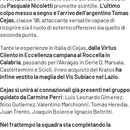
COSENZACHANNEL.IT
da
Pasquale Nicoletti
promette scintille.
L’ultimo
colpo messo a segno è l’arrivo dell’argentino Tomas
ILVIBONESE.IT
Cejas,
classe ’98, attaccante versatile capace di
CATANZAROCHANNEL.IT
ricoprire sia il ruolo di esterno offensivo sia quello di
LACAPITALENEWS.IT
seconda punta.
Tante le esperienze in Italia di Cejas,
dalla Virtus
App
Cilento in Eccellenza campana al Roccella in
ANDROID
Calabria
, passando per l’Akragas in Serie D, Marsala,
Casteltermini e Scicli, il neo acquisto del Kratos
ha
APPLE
infine vestito la maglia del Vis Subiaco nel Lazio.
Cejas si unirà ai connazionali già presenti nel gruppo
guidato da Carmine Perri
: Luis Leonardo Gimenez,
Nico Gutierrez, Valentino Marchionni, Tomás Heredia,
Juan Trento, Joaquin Boiero e Ignacio Beltritti.
Nel frattempo la squadra sta completando la