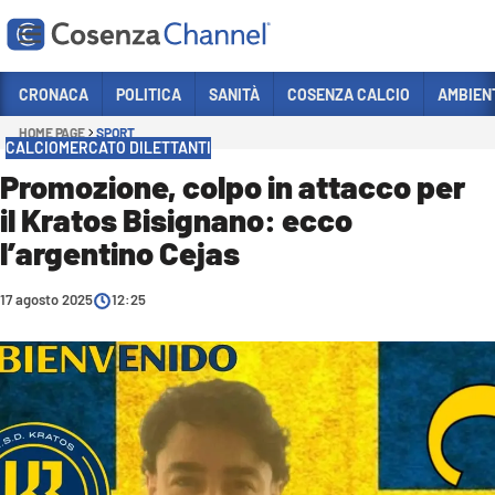
Vai
CRONACA
POLITICA
SANITÀ
COSENZA CALCIO
AMBIEN
HOME PAGE
SPORT
Sezioni
CALCIOMERCATO DILETTANTI
CRONACA
Promozione, colpo in attacco per
il Kratos Bisignano: ecco
POLITICA
l’argentino Cejas
COSENZA CALCIO
ECONOMIA E LAVORO
17 agosto 2025
12:25
ITALIA MONDO
SANITÀ
SPORT
CULTURA