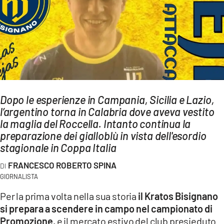
AMBIENTE
Streaming
LAC TV
LAC NETWORK
LAC ONAIR
Dopo le esperienze in Campania, Sicilia e Lazio,
l’argentino torna in Calabria dove aveva vestito
LaC
Network
la maglia del Roccella. Intanto continua la
preparazione dei gialloblù in vista dell'esordio
LACPLAY.IT
stagionale in Coppa Italia
LACTV.IT
FRANCESCO ROBERTO SPINA
LACONAIR.IT
GIORNALISTA
LACITYMAG.IT
Per la prima volta nella sua storia
il Kratos Bisignano
si prepara a scendere in campo nel campionato di
ILREGGINO.IT
Promozione,
e il mercato estivo del club presieduto