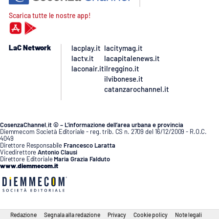
Scarica tutte le nostre app!
LaC Network
lacplay.it
lacitymag.it
lactv.it
lacapitalenews.it
laconair.it
ilreggino.it
ilvibonese.it
catanzarochannel.it
CosenzaChannel.it © – L’informazione dell’area urbana e provincia
Diemmecom Società Editoriale - reg. trib. CS n. 2709 del 16/12/2009 - R.O.C.
4049
Direttore Responsabile
Francesco Laratta
Vicedirettore
Antonio Clausi
Direttore Editoriale
Maria Grazia Falduto
www.diemmecom.it
Redazione
Segnala alla redazione
Privacy
Cookie policy
Note legali