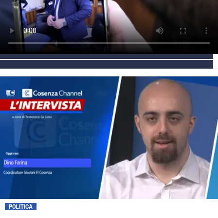
AMBIENTE
Streaming
LAC TV
LAC NETWORK
LAC ONAIR
LaC
Network
LACPLAY.IT
LACTV.IT
LACONAIR.IT
LACITYMAG.IT
ILREGGINO.IT
POLITICA