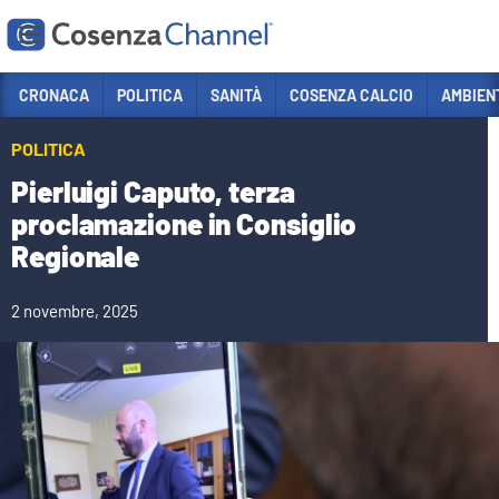
Vai
CRONACA
POLITICA
SANITÀ
COSENZA CALCIO
AMBIEN
Sezioni
POLITICA
CRONACA
Pierluigi Caputo, terza
POLITICA
proclamazione in Consiglio
Regionale
COSENZA CALCIO
ECONOMIA E LAVORO
2 novembre, 2025
ITALIA MONDO
SANITÀ
SPORT
CULTURA