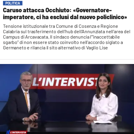
POLITICA
Caruso attacca Occhiuto: «Governatore-
imperatore, ci ha esclusi dal nuovo policlinico»
Tensione istituzionale tra Comune di Cosenza e Regione
Calabria sul trasferimento dell’hub dell’Annunziata nell’area del
Campus di Arcavacata. Il sindaco denuncia l’“inaccettabile
sgarbo” di non essere stato coinvolto nell’accordo siglato a
Germaneto e rilancia il sito alternativo di Vaglio Lise