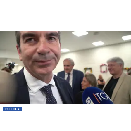
COSENZACHANNEL.IT
ILVIBONESE.IT
CATANZAROCHANNEL.IT
LACAPITALENEWS.IT
App
ANDROID
APPLE
POLITICA