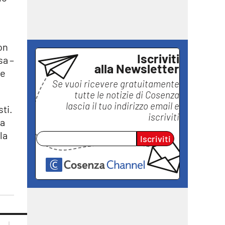
on
Iscriviti
sa –
alla Newsletter
he
Se vuoi ricevere gratuitamente
tutte le notizie di
Cosenza
lascia il tuo indirizzo email e
sti.
iscriviti
la
la
Iscriviti