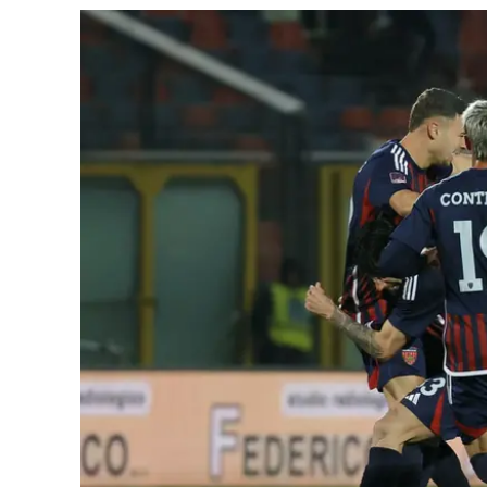
Cultura
Ambiente
Streaming
LaC TV
Lac Network
LaC OnAir
LaC
Network
lacplay.it
lactv.it