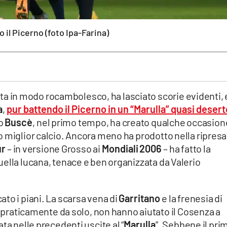
o il Picerno (foto Ipa-Farina)
ta in modo rocambolesco, ha lasciato scorie evidenti, e
a
,
pur battendo il Picerno in un “Marulla” quasi desert
io
Buscè
, nel primo tempo, ha creato qualche occasion
 miglior calcio. Ancora meno ha prodotto nella ripresa
ur
– in versione Grosso ai
Mondiali
2006
– ha fatto la
ella lucana, tenace e ben organizzata da Valerio
ato i piani. La scarsa vena di
Garritano
e la frenesia di
ta praticamente da solo, non hanno aiutato il Cosenza a
ta nelle precedenti uscite al “
Marulla
”. Sebbene il pri