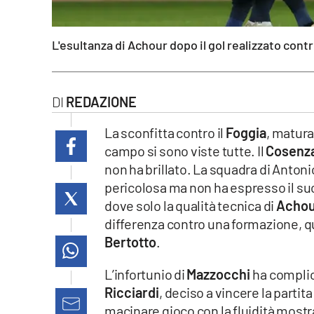
laconair.it
L'esultanza di Achour dopo il gol realizzato contr
lacitymag.it
ilreggino.it
REDAZIONE
cosenzachannel.it
La sconfitta contro il
Foggia
, matura
campo si sono viste tutte. Il
Cosenz
ilvibonese.it
non ha brillato. La squadra di Anton
pericolosa ma non ha espresso il suo
catanzarochannel.it
dove solo la qualità tecnica di
Acho
lacapitalenews.it
differenza contro una formazione, qu
Bertotto
.
App
L’infortunio di
Mazzocchi
ha complic
Android
Ricciardi
, deciso a vincere la parti
macinare gioco con la fluidità mostra