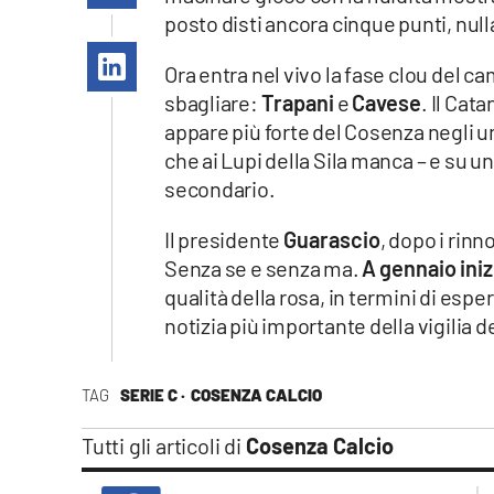
Apple
posto disti ancora cinque punti, null
Ora entra nel vivo la fase clou del c
sbagliare:
Trapani
e
Cavese
. Il Cata
appare più forte del Cosenza negli un
Vai
che ai Lupi della Sila manca – e su u
secondario.
Il presidente
Guarascio
, dopo i rinn
Senza se e senza ma.
A gennaio iniz
qualità della rosa, in termini di esperi
notizia più importante della vigilia 
TAG
SERIE C ·
COSENZA CALCIO
Tutti gli articoli di
Cosenza Calcio