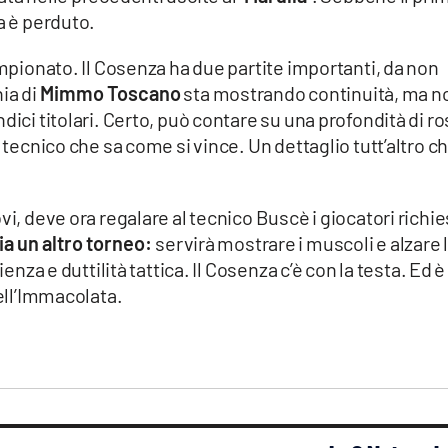
a è perduto.
ampionato. Il Cosenza ha due partite importanti, da non
nia di
Mimmo Toscano
sta mostrando continuità, ma n
dici titolari. Certo, può contare su una profondità di ro
n tecnico che sa come si vince. Un dettaglio tutt’altro c
ovi, deve ora regalare al tecnico Buscè i giocatori richie
ia un altro torneo:
servirà mostrare i muscoli e alzare 
enza e duttilità tattica. Il Cosenza c’è con la testa. Ed è 
dell’Immacolata.