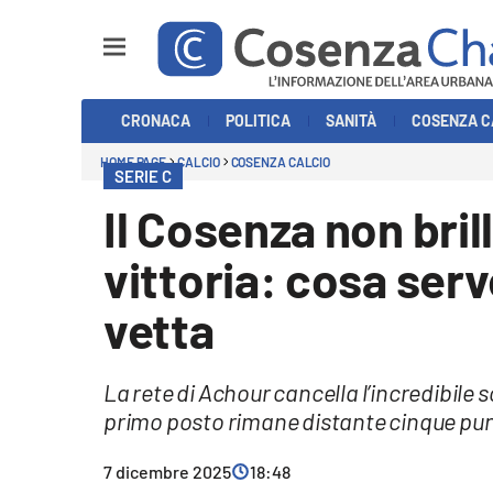
Sezioni
CRONACA
POLITICA
SANITÀ
COSENZA C
Cronaca
HOME PAGE
CALCIO
COSENZA CALCIO
SERIE C
Politica
Il Cosenza non bril
Cosenza Calcio
vittoria: cosa serv
Economia e Lavoro
vetta
Italia Mondo
La rete di Achour cancella l’incredibile 
Sanità
primo posto rimane distante cinque pun
Sport
7 dicembre 2025
18:48