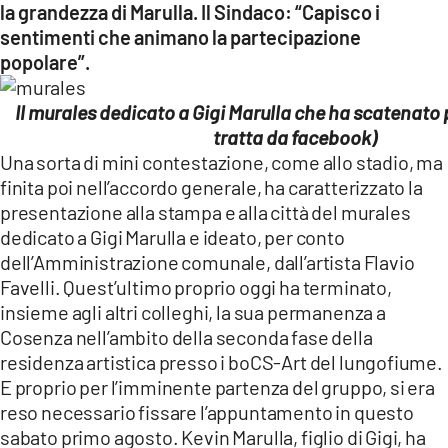
COSENZACHANNEL.IT
la grandezza di Marulla. Il Sindaco: “Capisco i
sentimenti che animano la partecipazione
ILVIBONESE.IT
popolare”.
CATANZAROCHANNEL.IT
Il murales dedicato a Gigi Marulla che ha scatenato
LACAPITALENEWS.IT
tratta da facebook)
Una sorta di mini contestazione, come allo stadio, ma
App
finita poi nell’accordo generale, ha caratterizzato la
ANDROID
presentazione alla stampa e alla città del murales
dedicato a Gigi Marulla e ideato, per conto
APPLE
dell’Amministrazione comunale, dall’artista Flavio
Favelli. Quest’ultimo proprio oggi ha terminato,
insieme agli altri colleghi, la sua permanenza a
Cosenza nell’ambito della seconda fase della
residenza artistica presso i boCS-Art del lungofiume.
E proprio per l’imminente partenza del gruppo, si era
reso necessario fissare l’appuntamento in questo
sabato primo agosto. Kevin Marulla, figlio di Gigi, ha