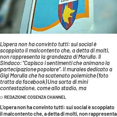
AMBIENTE
Streaming
LAC TV
LAC NETWORK
LAC ONAIR
L’opera non ha convinto tutti: sui social è
scoppiato il malcontento che, a detta di molti,
non rappresenta la grandezza di Marulla. Il
LaC
Sindaco: “Capisco i sentimenti che animano la
Network
partecipazione popolare”. Il murales dedicato a
LACPLAY.IT
Gigi Marulla che ha scatenato polemiche (foto
LACTV.IT
tratta da facebook) Una sorta di mini
contestazione, come allo stadio, ma
LACONAIR.IT
REDAZIONE COSENZA CHANNEL
LACITYMAG.IT
L’opera non ha convinto tutti: sui social è scoppiato
ILREGGINO.IT
il malcontento che, a detta di molti, non rappresenta