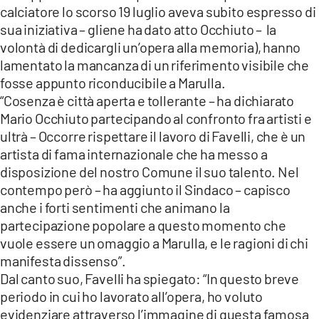
calciatore lo scorso 19 luglio aveva subito espresso di
sua iniziativa – gliene ha dato atto Occhiuto – la
volontà di dedicargli un’opera alla memoria), hanno
lamentato la mancanza di un riferimento visibile che
fosse appunto riconducibile a Marulla.
“Cosenza è città aperta e tollerante – ha dichiarato
Mario Occhiuto partecipando al confronto fra artisti e
ultrà – Occorre rispettare il lavoro di Favelli, che è un
artista di fama internazionale che ha messo a
disposizione del nostro Comune il suo talento. Nel
contempo però – ha aggiunto il Sindaco – capisco
anche i forti sentimenti che animano la
partecipazione popolare a questo momento che
vuole essere un omaggio a Marulla, e le ragioni di chi
manifesta dissenso”.
Dal canto suo, Favelli ha spiegato: “In questo breve
periodo in cui ho lavorato all’opera, ho voluto
evidenziare attraverso l’immagine di questa famosa