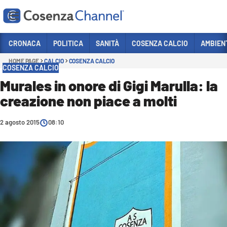
Vai
CRONACA
POLITICA
SANITÀ
COSENZA CALCIO
AMBIEN
HOME PAGE
CALCIO
COSENZA CALCIO
Sezioni
COSENZA CALCIO
CRONACA
Murales in onore di Gigi Marulla: la
creazione non piace a molti
POLITICA
COSENZA CALCIO
2 agosto 2015
08:10
ECONOMIA E LAVORO
ITALIA MONDO
SANITÀ
SPORT
CULTURA