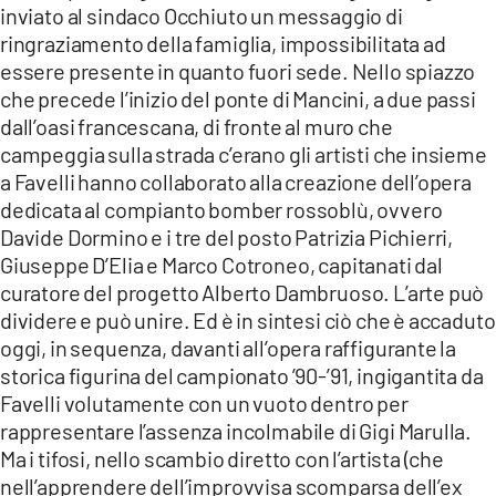
inviato al sindaco Occhiuto un messaggio di
ringraziamento della famiglia, impossibilitata ad
essere presente in quanto fuori sede. Nello spiazzo
che precede l’inizio del ponte di Mancini, a due passi
dall’oasi francescana, di fronte al muro che
campeggia sulla strada c’erano gli artisti che insieme
a Favelli hanno collaborato alla creazione dell’opera
dedicata al compianto bomber rossoblù, ovvero
Davide Dormino e i tre del posto Patrizia Pichierri,
Giuseppe D’Elia e Marco Cotroneo, capitanati dal
curatore del progetto Alberto Dambruoso. L’arte può
dividere e può unire. Ed è in sintesi ciò che è accaduto
oggi, in sequenza, davanti all’opera raffigurante la
storica figurina del campionato ’90-’91, ingigantita da
Favelli volutamente con un vuoto dentro per
rappresentare l’assenza incolmabile di Gigi Marulla.
Ma i tifosi, nello scambio diretto con l’artista (che
nell’apprendere dell’improvvisa scomparsa dell’ex