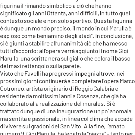
figurina il rimando simbolico a ciò che hanno
significato gli anni Ottanta, anni difficili, in tutto quel
contesto sociale e non solo sportivo. Questa figurina
è dunque un mondo preciso, il mondo in cui Marulla è
esploso come beniamino degli stadi”. In conclusione,
si è giunti a stabilire all’unanimità ciò che ha messo
tutti d’accordo: all’opera verrà aggiunto il nome Gigi
Marulla, una scritta nera sul giallo che colora il basso
del maxi rettangolo sulla parete.
Visto che Favelli ha pregressi impegni altrove, nei
prossimi giorni continuerà a completare l’opera Marco
Cotroneo, artista originario di Reggio Calabria e
residente da moltissimi anni a Cosenza, che già ha
collaborato alla realizzazione del murales. Si è
trattato dunque di una inaugurazione un po’ anomala
ma sentita e passionale, in linea col clima che accade
di vivere sui gradoni del San Vito. Alla fine, l’amato
numero 9, Gigi Marulla, ha legato la “piazza” – tanto per