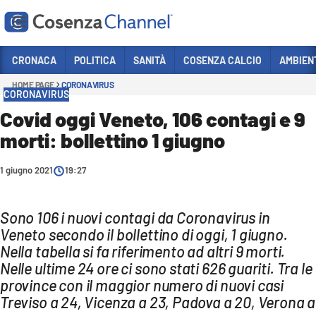
Vai
CRONACA
POLITICA
SANITÀ
COSENZA CALCIO
AMBIEN
HOME PAGE
CORONAVIRUS
Sezioni
CORONAVIRUS
CRONACA
Covid oggi Veneto, 106 contagi e 9
morti: bollettino 1 giugno
POLITICA
COSENZA CALCIO
1 giugno 2021
19:27
ECONOMIA E LAVORO
ITALIA MONDO
Sono 106 i nuovi contagi da Coronavirus in
Veneto secondo il bollettino di oggi, 1 giugno.
SANITÀ
Nella tabella si fa riferimento ad altri 9 morti.
Nelle ultime 24 ore ci sono stati 626 guariti. Tra le
SPORT
province con il maggior numero di nuovi casi
CULTURA
Treviso a 24, Vicenza a 23, Padova a 20, Verona a