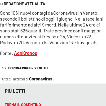
AMBIENTE
REDAZIONE ATTUALITÀ
Sono 106 i nuovi contagi da Coronavirus in Veneto
Streaming
secondo il bollettino di oggi, 1 giugno. Nella tabella si
LAC TV
fa riferimento ad altri 9 morti. Nelle ultime 24 ore ci
sono stati 626 guariti. Tra le province con il maggior
LAC NETWORK
numero di nuovi casi Treviso a 24, Vicenza a 23,
LAC ONAIR
Padova a 20, Verona a 14, Venezia a 13 e Rovigo a 5.
LaC
Fonte:
AdnKronos
Network
LACPLAY.IT
TAG
CORONAVIRUS ·
VENETO
LACTV.IT
Coronavirus
Tutti gli articoli di
LACONAIR.IT
LACITYMAG.IT
PIÙ LETTI
ILREGGINO.IT
TREMA IL COSENTINO