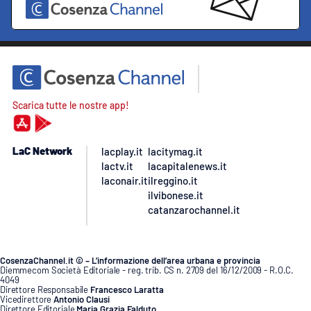
Scarica tutte le nostre app!
LaC Network
lacplay.it
lacitymag.it
lactv.it
lacapitalenews.it
laconair.it
ilreggino.it
ilvibonese.it
catanzarochannel.it
CosenzaChannel.it © – L’informazione dell’area urbana e provincia
Diemmecom Società Editoriale - reg. trib. CS n. 2709 del 16/12/2009 - R.O.C.
4049
Direttore Responsabile
Francesco Laratta
Vicedirettore
Antonio Clausi
Direttore Editoriale
Maria Grazia Falduto