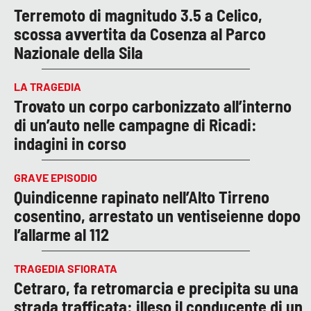
COSENZACHANNEL.IT
Terremoto di magnitudo 3.5 a Celico,
ILVIBONESE.IT
scossa avvertita da Cosenza al Parco
Nazionale della Sila
CATANZAROCHANNEL.IT
LACAPITALENEWS.IT
LA TRAGEDIA
Trovato un corpo carbonizzato all’interno
App
di un’auto nelle campagne di Ricadi:
indagini in corso
ANDROID
APPLE
GRAVE EPISODIO
Quindicenne rapinato nell’Alto Tirreno
cosentino, arrestato un ventiseienne dopo
l’allarme al 112
TRAGEDIA SFIORATA
Cetraro, fa retromarcia e precipita su una
strada trafficata: illeso il conducente di un