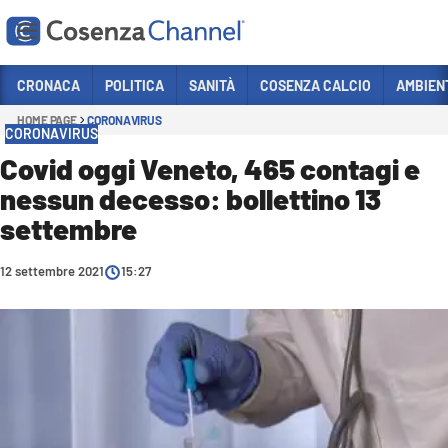
Vai
CRONACA
POLITICA
SANITÀ
COSENZA CALCIO
AMBIEN
HOME PAGE
CORONAVIRUS
Sezioni
CORONAVIRUS
CRONACA
Covid oggi Veneto, 465 contagi e
nessun decesso: bollettino 13
POLITICA
settembre
COSENZA CALCIO
ECONOMIA E LAVORO
12 settembre 2021
15:27
ITALIA MONDO
SANITÀ
SPORT
CULTURA