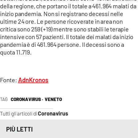
COSENZACHANNEL.IT
della regione, che portano il totale a 461.964 malati da
inizio pandemia. Non si registrano decessi nelle
ILVIBONESE.IT
ultime 24 ore. Le persone ricoverate in area non
CATANZAROCHANNEL.IT
critica sono 259 (+19) mentre sono stabili le terapie
LACAPITALENEWS.IT
intensive con 57 pazienti. Il totale dei malati da inizio
pandemia è di 461.964 persone. II decessi sono a
quota 11.719.
App
ANDROID
APPLE
Fonte:
AdnKronos
TAG
CORONAVIRUS ·
VENETO
Coronavirus
Tutti gli articoli di
PIÙ LETTI