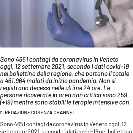
AMBIENTE
Streaming
LAC TV
LAC NETWORK
LAC ONAIR
Sono 465 i contagi da coronavirus in Veneto
oggi, 12 settembre 2021, secondo i dati covid-19
LaC
Network
nel bollettino della regione, che portano il totale
a 461.964 malati da inizio pandemia. Non si
LACPLAY.IT
registrano decessi nelle ultime 24 ore. Le
LACTV.IT
persone ricoverate in area non critica sono 259
(+19) mentre sono stabili le terapie intensive con
LACONAIR.IT
REDAZIONE COSENZA CHANNEL
LACITYMAG.IT
Sono 465 i contagi da coronavirus in Veneto oggi, 12
ILREGGINO.IT
settembre 2021, secondo i dati covid-19 nel bollettino