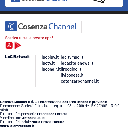
Scarica tutte le nostre app!
LaC Network
lacplay.it
lacitymag.it
lactv.it
lacapitalenews.it
laconair.it
ilreggino.it
ilvibonese.it
catanzarochannel.it
CosenzaChannel.it © – L’informazione dell’area urbana e provincia
Diemmecom Società Editoriale - reg. trib. CS n. 2709 del 16/12/2009 - R.O.C.
4049
Direttore Responsabile
Francesco Laratta
Vicedirettore
Antonio Clausi
Direttore Editoriale
Maria Grazia Falduto
www.diemmecom.it