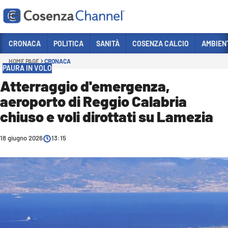
Vai
CRONACA
POLITICA
SANITÀ
COSENZA CALCIO
AMBIEN
HOME PAGE
CRONACA
Sezioni
PAURA IN VOLO
CRONACA
Atterraggio d'emergenza,
aeroporto di Reggio Calabria
POLITICA
chiuso e voli dirottati su Lamezia
COSENZA CALCIO
ECONOMIA E LAVORO
18 giugno 2026
13:15
ITALIA MONDO
SANITÀ
SPORT
CULTURA