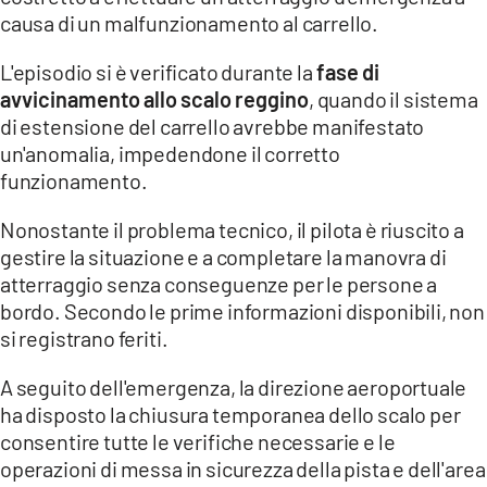
COSENZACHANNEL.IT
causa di un malfunzionamento al carrello.
ILVIBONESE.IT
L'episodio si è verificato durante la
fase di
CATANZAROCHANNEL.IT
avvicinamento allo scalo reggino
, quando il sistema
di estensione del carrello avrebbe manifestato
LACAPITALENEWS.IT
un'anomalia, impedendone il corretto
funzionamento.
App
ANDROID
Nonostante il problema tecnico, il pilota è riuscito a
gestire la situazione e a completare la manovra di
APPLE
atterraggio senza conseguenze per le persone a
bordo. Secondo le prime informazioni disponibili, non
si registrano feriti.
A seguito dell'emergenza, la direzione aeroportuale
ha disposto la chiusura temporanea dello scalo per
consentire tutte le verifiche necessarie e le
operazioni di messa in sicurezza della pista e dell'area