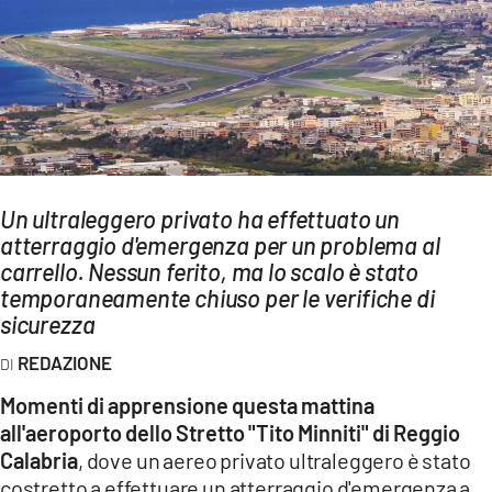
AMBIENTE
Streaming
LAC TV
LAC NETWORK
LAC ONAIR
Un ultraleggero privato ha effettuato un
atterraggio d'emergenza per un problema al
LaC
Network
carrello. Nessun ferito, ma lo scalo è stato
temporaneamente chiuso per le verifiche di
LACPLAY.IT
sicurezza
LACTV.IT
REDAZIONE
LACONAIR.IT
Momenti di apprensione questa mattina
LACITYMAG.IT
all'aeroporto dello Stretto "Tito Minniti" di Reggio
ILREGGINO.IT
Calabria
, dove un aereo privato ultraleggero è stato
costretto a effettuare un atterraggio d'emergenza a