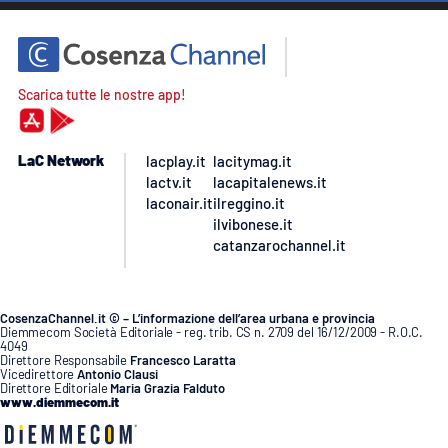
Scarica tutte le nostre app!
LaC Network
lacplay.it
lacitymag.it
lactv.it
lacapitalenews.it
laconair.it
ilreggino.it
ilvibonese.it
catanzarochannel.it
CosenzaChannel.it © – L’informazione dell’area urbana e provincia
Diemmecom Società Editoriale - reg. trib. CS n. 2709 del 16/12/2009 - R.O.C.
4049
Direttore Responsabile
Francesco Laratta
Vicedirettore
Antonio Clausi
Direttore Editoriale
Maria Grazia Falduto
www.diemmecom.it