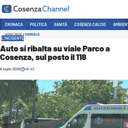
Vai
CRONACA
POLITICA
SANITÀ
COSENZA CALCIO
AMBIEN
HOME PAGE
CRONACA
Sezioni
L’INCIDENTE
CRONACA
Auto si ribalta su viale Parco a
Cosenza, sul posto il 118
POLITICA
COSENZA CALCIO
8 luglio 2026
10:42
ECONOMIA E LAVORO
ITALIA MONDO
SANITÀ
SPORT
CULTURA