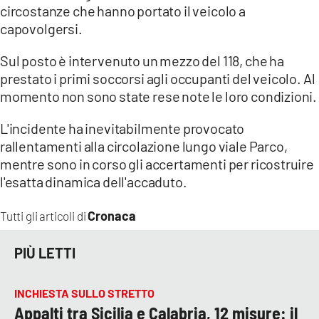
COSENZACHANNEL.IT
circostanze che hanno portato il veicolo a
capovolgersi.
ILVIBONESE.IT
CATANZAROCHANNEL.IT
Sul posto è intervenuto un mezzo del 118, che ha
prestato i primi soccorsi agli occupanti del veicolo. Al
LACAPITALENEWS.IT
momento non sono state rese note le loro condizioni.
App
L'incidente ha inevitabilmente provocato
ANDROID
rallentamenti alla circolazione lungo viale Parco,
mentre sono in corso gli accertamenti per ricostruire
APPLE
l'esatta dinamica dell'accaduto.
Cronaca
Tutti gli articoli di
PIÙ LETTI
INCHIESTA SULLO STRETTO
Appalti tra Sicilia e Calabria, 12 misure: il