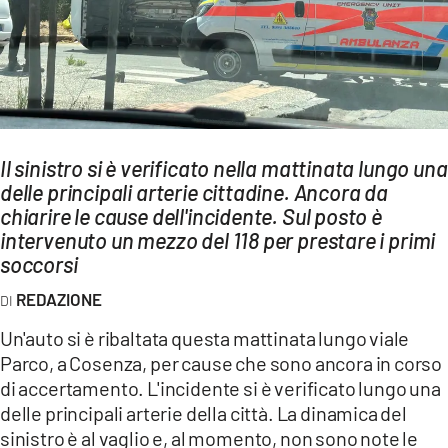
AMBIENTE
Streaming
LAC TV
LAC NETWORK
LAC ONAIR
Il sinistro si è verificato nella mattinata lungo una
delle principali arterie cittadine. Ancora da
chiarire le cause dell'incidente. Sul posto è
LaC
intervenuto un mezzo del 118 per prestare i primi
Network
soccorsi
LACPLAY.IT
REDAZIONE
LACTV.IT
Un'auto si è ribaltata questa mattinata lungo viale
LACONAIR.IT
Parco, a Cosenza, per cause che sono ancora in corso
LACITYMAG.IT
di accertamento. L'incidente si è verificato lungo una
delle principali arterie della città. La dinamica del
ILREGGINO.IT
sinistro è al vaglio e, al momento, non sono note le