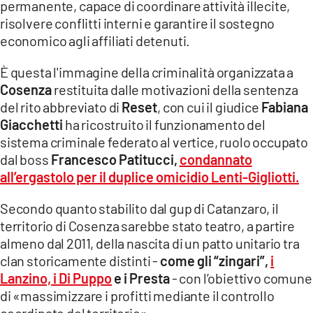
COSENZACHANNEL.IT
permanente, capace di coordinare attività illecite,
risolvere conflitti interni e garantire il sostegno
ILVIBONESE.IT
economico agli affiliati detenuti.
CATANZAROCHANNEL.IT
È questa l'immagine della criminalità organizzata a
LACAPITALENEWS.IT
Cosenza
restituita dalle motivazioni della sentenza
del rito abbreviato di
Reset
, con cui il giudice
Fabiana
App
Giacchetti
ha ricostruito il funzionamento del
sistema criminale federato al vertice, ruolo occupato
ANDROID
dal boss
Francesco Patitucci,
condannato
APPLE
all’ergastolo per il duplice omicidio Lenti-Gigliotti.
Secondo quanto stabilito dal gup di Catanzaro, il
territorio di Cosenza sarebbe stato teatro, a partire
almeno dal 2011, della nascita di un patto unitario tra
clan storicamente distinti -
come gli “zingari”,
i
Lanzino, i Di Puppo
e i Presta
- con l’obiettivo comune
di «massimizzare i profitti mediante il controllo