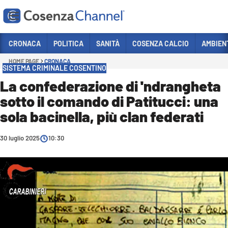
Vai
CRONACA
POLITICA
SANITÀ
COSENZA CALCIO
AMBIEN
HOME PAGE
CRONACA
Sezioni
SISTEMA CRIMINALE COSENTINO
CRONACA
La confederazione di 'ndrangheta
sotto il comando di Patitucci: una
POLITICA
sola bacinella, più clan federati
COSENZA CALCIO
ECONOMIA E LAVORO
30 luglio 2025
10:30
ITALIA MONDO
SANITÀ
SPORT
CULTURA