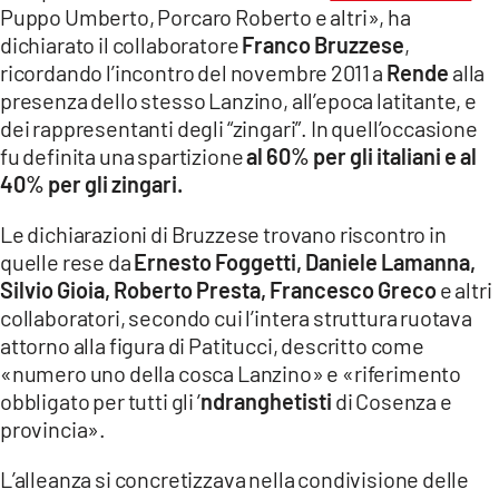
Puppo Umberto, Porcaro Roberto e altri», ha
dichiarato il collaboratore
Franco Bruzzese
,
ricordando l’incontro del novembre 2011 a
Rende
alla
presenza dello stesso Lanzino, all’epoca latitante, e
dei rappresentanti degli “zingari”. In quell’occasione
fu definita una spartizione
al 60% per gli italiani e al
40% per gli zingari.
Le dichiarazioni di Bruzzese trovano riscontro in
quelle rese da
Ernesto Foggetti, Daniele Lamanna,
Silvio Gioia, Roberto Presta, Francesco Greco
e altri
collaboratori, secondo cui l’intera struttura ruotava
attorno alla figura di Patitucci, descritto come
«numero uno della cosca Lanzino» e «riferimento
obbligato per tutti gli ’
ndranghetisti
di Cosenza e
provincia».
L’alleanza si concretizzava nella condivisione delle