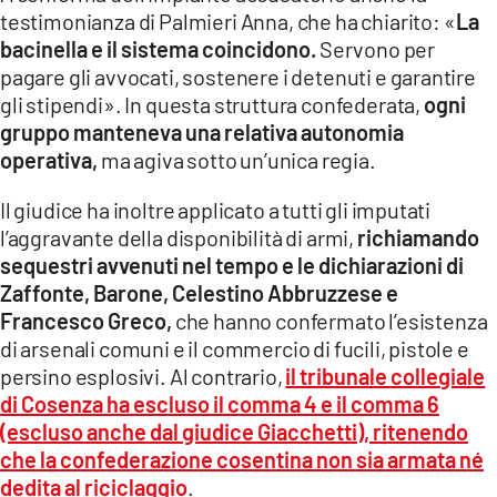
testimonianza di Palmieri Anna, che ha chiarito: «
La
bacinella e il sistema coincidono.
Servono per
pagare gli avvocati, sostenere i detenuti e garantire
gli stipendi». In questa struttura confederata,
ogni
gruppo manteneva una relativa autonomia
operativa,
ma agiva sotto un’unica regia.
Il giudice ha inoltre applicato a tutti gli imputati
l’aggravante della disponibilità di armi,
richiamando
sequestri avvenuti nel tempo e le dichiarazioni di
Zaffonte, Barone, Celestino Abbruzzese e
Francesco Greco,
che hanno confermato l’esistenza
di arsenali comuni e il commercio di fucili, pistole e
persino esplosivi. Al contrario,
il tribunale collegiale
di Cosenza ha escluso il comma 4 e il comma 6
(escluso anche dal giudice Giacchetti), ritenendo
che la confederazione cosentina non sia armata né
dedita al riciclaggio
.