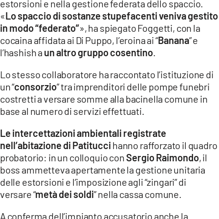
estorsioni e nella gestione federata dello spaccio.
«
Lo spaccio di sostanze stupefacenti veniva gestito
in modo “federato”
», ha spiegato Foggetti, con la
cocaina affidata ai Di Puppo, l’eroina ai “
Banana
” e
l’hashish a
un altro gruppo cosentino
.
Lo stesso collaboratore ha raccontato l’istituzione di
un “
consorzio
” tra imprenditori delle pompe funebri
costretti a versare somme alla bacinella comune in
base al numero di servizi effettuati.
Le intercettazioni ambientali registrate
nell’abitazione di Patitucci
hanno rafforzato il quadro
probatorio: in un colloquio con
Sergio Raimondo
, il
boss ammetteva apertamente la gestione unitaria
delle estorsioni e l’imposizione agli “zingari” di
versare “
metà dei soldi
” nella cassa comune.
A conferma dell’impianto accusatorio anche la