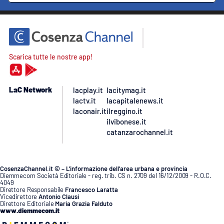
Scarica tutte le nostre app!
LaC Network
lacplay.it
lacitymag.it
lactv.it
lacapitalenews.it
laconair.it
ilreggino.it
ilvibonese.it
catanzarochannel.it
CosenzaChannel.it © – L’informazione dell’area urbana e provincia
Diemmecom Società Editoriale - reg. trib. CS n. 2709 del 16/12/2009 - R.O.C.
4049
Direttore Responsabile
Francesco Laratta
Vicedirettore
Antonio Clausi
Direttore Editoriale
Maria Grazia Falduto
www.diemmecom.it