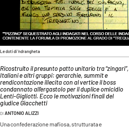
AMBIENTE
Streaming
LAC TV
LAC NETWORK
LAC ONAIR
Le doti di 'ndrangheta
LaC
Ricostruito il presunto patto unitario tra “zingari”,
Network
Italiani e altri gruppi: gerarchie, summit e
LACPLAY.IT
rendicontazione illecita con al vertice il boss
LACTV.IT
condannato all’ergastolo per il duplice omicidio
Lenti-Gigliotti. Ecco le motivazioni finali del
LACONAIR.IT
giudice Giacchetti
LACITYMAG.IT
ANTONIO ALIZZI
ILREGGINO.IT
Una confederazione mafiosa, strutturata e