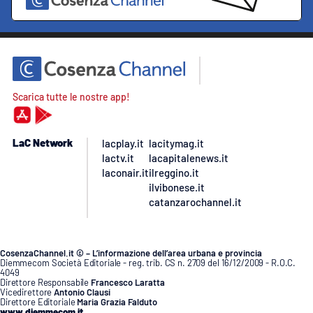
Scarica tutte le nostre app!
LaC Network
lacplay.it
lacitymag.it
lactv.it
lacapitalenews.it
laconair.it
ilreggino.it
ilvibonese.it
catanzarochannel.it
CosenzaChannel.it © – L’informazione dell’area urbana e provincia
Diemmecom Società Editoriale - reg. trib. CS n. 2709 del 16/12/2009 - R.O.C.
4049
Direttore Responsabile
Francesco Laratta
Vicedirettore
Antonio Clausi
Direttore Editoriale
Maria Grazia Falduto
www.diemmecom.it