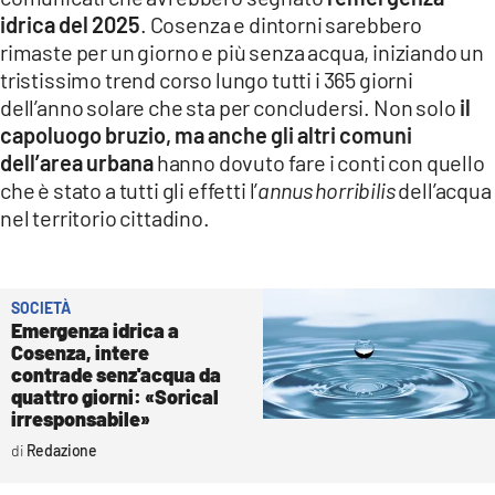
COSENZACHANNEL.IT
idrica del 2025
. Cosenza e dintorni sarebbero
ILVIBONESE.IT
rimaste per un giorno e più senza acqua, iniziando un
tristissimo trend corso lungo tutti i 365 giorni
CATANZAROCHANNEL.IT
dell’anno solare che sta per concludersi. Non solo
il
LACAPITALENEWS.IT
capoluogo bruzio, ma anche gli altri comuni
dell’area urbana
hanno dovuto fare i conti con quello
che è stato a tutti gli effetti l’
annus horribilis
dell’acqua
App
nel territorio cittadino.
ANDROID
APPLE
SOCIETÀ
Emergenza idrica a
Cosenza, intere
contrade senz'acqua da
quattro giorni: «Sorical
irresponsabile»
Redazione