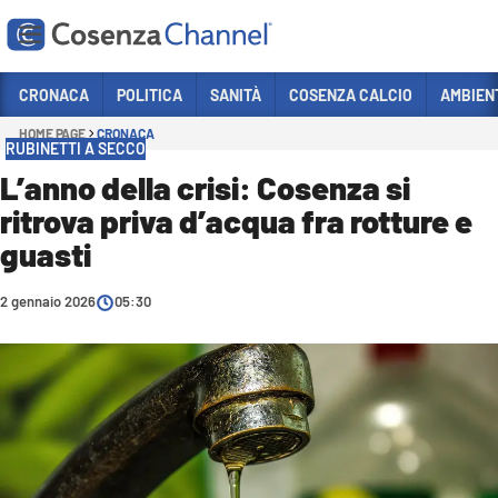
Vai
CRONACA
POLITICA
SANITÀ
COSENZA CALCIO
AMBIEN
HOME PAGE
CRONACA
Sezioni
RUBINETTI A SECCO
CRONACA
L’anno della crisi: Cosenza si
ritrova priva d’acqua fra rotture e
POLITICA
guasti
COSENZA CALCIO
ECONOMIA E LAVORO
2 gennaio 2026
05:30
ITALIA MONDO
SANITÀ
SPORT
CULTURA