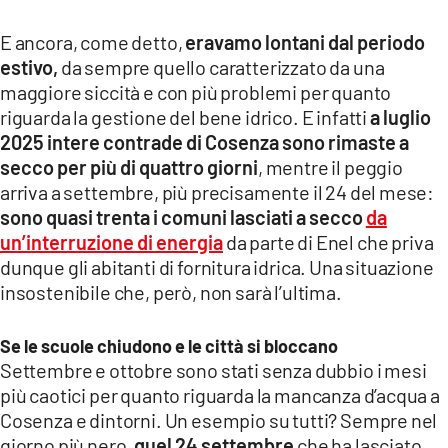
E ancora, come detto,
eravamo lontani dal periodo
estivo,
da sempre quello caratterizzato da una
maggiore siccità e con più problemi per quanto
riguarda la gestione del bene idrico. E infatti
a luglio
2025 intere contrade di Cosenza sono rimaste a
secco per più di quattro giorni
, mentre il peggio
arriva a settembre, più precisamente il 24 del mese:
sono quasi trenta i comuni lasciati a secco
da
un’interruzione di energia
da parte di Enel che priva
dunque gli abitanti di fornitura idrica. Una situazione
insostenibile che, però, non sarà l’ultima.
Se le scuole chiudono e le città si bloccano
Settembre e ottobre sono stati senza dubbio i mesi
più caotici per quanto riguarda la mancanza d’acqua a
Cosenza e dintorni. Un esempio su tutti? Sempre nel
giorno più nero,
quel 24 settembre
che ha lasciato