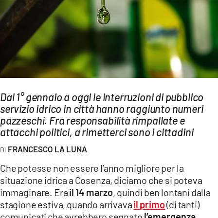
AMBIENTE
Streaming
LAC TV
LAC NETWORK
LAC ONAIR
Dal 1° gennaio a oggi le interruzioni di pubblico
servizio idrico in città hanno raggiunto numeri
LaC
Network
pazzeschi. Fra responsabilità rimpallate e
attacchi politici, a rimetterci sono i cittadini
LACPLAY.IT
LACTV.IT
FRANCESCO LA LUNA
LACONAIR.IT
Che potesse non essere l’anno migliore per la
situazione idrica a Cosenza, diciamo che si poteva
LACITYMAG.IT
immaginare. Era
il 14 marzo
, quindi ben lontani dalla
ILREGGINO.IT
stagione estiva, quando arrivava
il primo
(di tanti)
comunicati che avrebbero segnato
l’emergenza