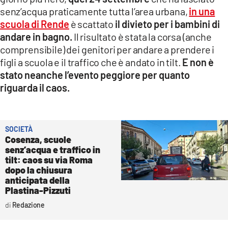
senz’acqua praticamente tutta l’area urbana,
in una
scuola di Rende
è scattato
il divieto per i bambini di
andare in bagno.
Il risultato è stata la corsa (anche
comprensibile) dei genitori per andare a prendere i
figli a scuola e il traffico che è andato in tilt.
E non è
stato neanche l’evento peggiore per quanto
riguarda il caos.
SOCIETÀ
Cosenza, scuole
senz’acqua e traffico in
tilt: caos su via Roma
dopo la chiusura
anticipata della
Plastina-Pizzuti
Redazione