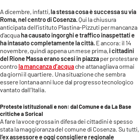
A dicembre, infatti,
la stessa cosa è successa su via
Roma, nel centro di Cosenza.
Qui la chiusura
anticipata dell’istituto Plastina-Pizzuti per mancanza
d’acqua
ha causato ingorghi e traffico inaspettati e
ha intasato completamente la città.
E ancora: il 14
novembre, quindi appena un mese prima,
i cittadini
del Rione Massa erano scesi in piazza
per protestare
contro
la mancanza d’acqua
che attanagliava ormai
da giorni il quartiere. Una situazione che sembra
essere lontana anni luce dal progresso tecnologico
vantato dall’Italia.
Proteste istituzionali e non: dal Comune e da La Base
critiche a Sorical
A fare la voce grossa in difesa dei cittadini è spesso
stata la maggioranza del comune di Cosenza. Su tutti,
l’ex assessore e oggi consigliere regionale