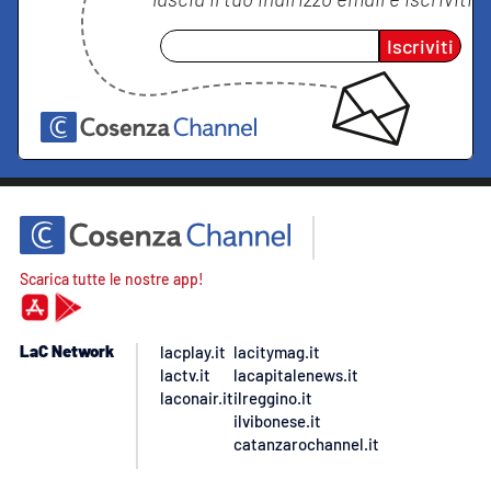
Iscriviti
Scarica tutte le nostre app!
LaC Network
lacplay.it
lacitymag.it
lactv.it
lacapitalenews.it
laconair.it
ilreggino.it
ilvibonese.it
catanzarochannel.it