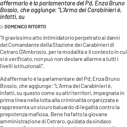
AMBIENTE
affermarlo è la parlamentare del Pd, Enza Bruno
Bossio, che aggiunge: “L’Arma dei Carabinieri è,
infatti, su
Streaming
LAC TV
DOMENICO RITORTO
LAC NETWORK
“Il gravissimo atto intimidatorio perpetrato ai danni
del Comandante della Stazione dei Carabinieri di
LAC ONAIR
Cetraro D’Ambrosio, per le modalità e il contesto in cui
si è verificato, non può non destare allarme a tutti i
LaC
livelli istituzionali”.
Network
LACPLAY.IT
Ad affermarlo è la parlamentare del Pd, Enza Bruno
Bossio, che aggiunge: “L’Arma dei Carabinieri è,
LACTV.IT
infatti, su questo come su altri territori, impegnata in
LACONAIR.IT
prima linea nella lotta alla criminalità organizzata e
rappresenta un sicuro baluardo di legalità contro la
LACITYMAG.IT
prepotenza mafiosa. Bene ha fatto la giovane
ILREGGINO.IT
amministrazione di Cetraro, guidata da sindaco