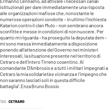
Ermanno Cennamo, ad attivare i necessari canali
COSENZACHANNEL.IT
istituzionali per dare immediatamente una risposta
ILVIBONESE.IT
alle organizzazioni mafiose che, nonostante le
numerose operazioni condotte – in ultimo l’inchiesta
CATANZAROCHANNEL.IT
Katarion contro il clan Muto – non sembrano ancora
LACAPITALENEWS.IT
sconfitte e messe in condizioni di non nuocere. Per
quanto mi riguarda – ha proseguito la deputata dem –
App
mi sono messa immediatamente a disposizione
ponendo all’attenzione del Governo nei ministeri
ANDROID
interessati, la situazione presente nel territorio di
APPLE
Cetraro e dell’intero Tirreno cosentino. Al
comandante D’Ambrosio e a tutti i militari impegnati a
Cetraro la mia solidarietà e vicinanza e l’impegno che
non saranno lasciati soli in questa difficile
battaglia”.Enza Bruno Bossio
TAG
CETRARO