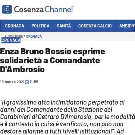
Vai
CRONACA
POLITICA
SANITÀ
COSENZA CALCIO
AMBIEN
HOME PAGE
CRONACA
Sezioni
CRONACA
CRONACA
Enza Bruno Bossio esprime
solidarietà a Comandante
POLITICA
D'Ambrosio
COSENZA CALCIO
ECONOMIA E LAVORO
14 marzo 2021
11:55
ITALIA MONDO
“Il gravissimo atto intimidatorio perpetrato ai
SANITÀ
danni del Comandante della Stazione dei
SPORT
Carabinieri di Cetraro D’Ambrosio, per le modalit
e il contesto in cui si è verificato, non può non
CULTURA
destare allarme a tutti i livelli istituzionali”. Ad