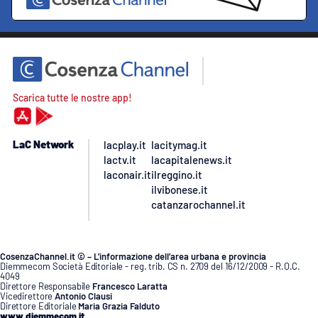
Scarica tutte le nostre app!
LaC Network
lacplay.it
lacitymag.it
lactv.it
lacapitalenews.it
laconair.it
ilreggino.it
ilvibonese.it
catanzarochannel.it
CosenzaChannel.it © – L’informazione dell’area urbana e provincia
Diemmecom Società Editoriale - reg. trib. CS n. 2709 del 16/12/2009 - R.O.C.
4049
Direttore Responsabile
Francesco Laratta
Vicedirettore
Antonio Clausi
Direttore Editoriale
Maria Grazia Falduto
www.diemmecom.it