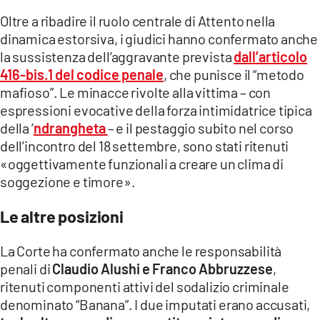
Oltre a ribadire il ruolo centrale di Attento nella
dinamica estorsiva, i giudici hanno confermato anche
la sussistenza dell’aggravante prevista
dall’articolo
416-bis.1 del codice penale
, che punisce il “metodo
mafioso”. Le minacce rivolte alla vittima – con
espressioni evocative della forza intimidatrice tipica
della ’
ndrangheta
– e il pestaggio subito nel corso
dell’incontro del 18 settembre, sono stati ritenuti
«oggettivamente funzionali a creare un clima di
soggezione e timore».
Le altre posizioni
La Corte ha confermato anche le responsabilità
penali di
Claudio Alushi e Franco Abbruzzese
,
ritenuti componenti attivi del sodalizio criminale
denominato “Banana”. I due imputati erano accusati,