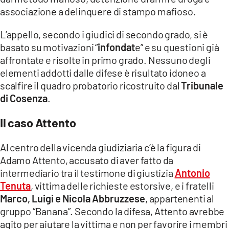
COSENZACHANNEL.IT
associazione a delinquere di stampo mafioso.
ILVIBONESE.IT
L’appello, secondo i giudici di secondo grado, si è
CATANZAROCHANNEL.IT
basato su motivazioni “
infondat
e” e su questioni già
affrontate e risolte in primo grado. Nessuno degli
LACAPITALENEWS.IT
elementi addotti dalle difese è risultato idoneo a
scalfire il quadro probatorio ricostruito dal
Tribunale
App
di Cosenza
.
ANDROID
Il caso Attento
APPLE
Al centro della vicenda giudiziaria c’è la figura di
Adamo Attento, accusato di aver fatto da
intermediario tra il testimone di giustizia
Antonio
Tenuta
, vittima delle richieste estorsive, e i fratelli
Marco, Luigi e Nicola Abbruzzese
, appartenenti al
gruppo “Banana”. Secondo la difesa, Attento avrebbe
agito per aiutare la vittima e non per favorire i membri