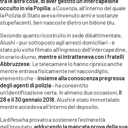
tra le altre cose, di aver gestito un intercapedine
occulto in via Popilia
, a Cosenza, all’interno del quale
la Polizia di Stato aveva rinvenuto armi e sostanze
stupefacenti, ben nascoste dietro un bidone blu.
Secondo quanto ricostruito in sede dibattimentale,
Alushi – pur sottoposto agli arresti domiciliari – è
stato più volte filmato all’ingresso dell’intercapedine,
in orario diurno,
mentre si intratteneva con i fratelli
Abbruzzese
. Le telecamere lo hanno ripreso anche
mentre entrava fisicamente nel nascondiglio,
elemento che –
insieme alla conoscenza pregressa
degli agenti di polizia
– ha consentito
un’identificazione certa. In almeno due occasioni,
il
28 e il 30 gennaio 2018
, Alushi è stato immortalato
mentre accedeva all’interno del deposito.
La difesa ha provato a sostenere l’estraneità
dell’imputato,
adducendo la mancata prova della sua