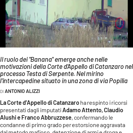
AMBIENTE
Streaming
LAC TV
LAC NETWORK
LAC ONAIR
Il ruolo dei "Banana" emerge anche nelle
motivazioni della Corte d'Appello di Catanzaro ne
LaC
Network
processo Testa di Serpente. Nel mirino
l'intercapedine situato in una zona di via Popilia
LACPLAY.IT
LACTV.IT
ANTONIO ALIZZI
LACONAIR.IT
La Corte d’Appello di Catanzaro
ha respinto i ricorsi
presentati dagli imputati
Adamo Attento, Claudio
LACITYMAG.IT
Alushi e Franco Abbruzzese
, confermando le
ILREGGINO.IT
condanne di primo grado per estorsione aggravata
dal metodo mafioso, detenzione di armi e droga e