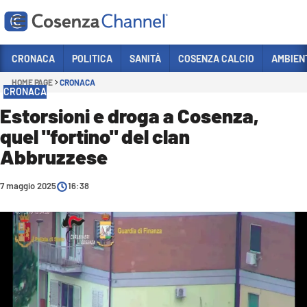
Vai
CRONACA
POLITICA
SANITÀ
COSENZA CALCIO
AMBIEN
HOME PAGE
CRONACA
Sezioni
CRONACA
CRONACA
Estorsioni e droga a Cosenza,
quel "fortino" del clan
POLITICA
Abbruzzese
COSENZA CALCIO
ECONOMIA E LAVORO
7 maggio 2025
16:38
ITALIA MONDO
SANITÀ
SPORT
CULTURA