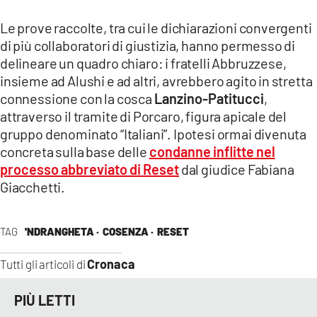
Le prove raccolte, tra cui le dichiarazioni convergenti
di più collaboratori di giustizia, hanno permesso di
delineare un quadro chiaro: i fratelli Abbruzzese,
insieme ad Alushi e ad altri, avrebbero agito in stretta
connessione con la cosca
Lanzino-Patitucci
,
attraverso il tramite di Porcaro, figura apicale del
gruppo denominato “Italiani”. Ipotesi ormai divenuta
concreta sulla base delle
condanne inflitte nel
processo abbreviato di Reset
dal giudice Fabiana
Giacchetti.
TAG
'NDRANGHETA ·
COSENZA ·
RESET
Cronaca
Tutti gli articoli di
PIÙ LETTI