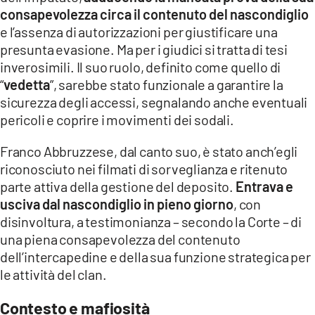
consapevolezza circa il contenuto del nascondiglio
e l’assenza di autorizzazioni per giustificare una
presunta evasione. Ma per i giudici si tratta di tesi
inverosimili. Il suo ruolo, definito come quello di
“
vedetta
”, sarebbe stato funzionale a garantire la
sicurezza degli accessi, segnalando anche eventuali
pericoli e coprire i movimenti dei sodali.
Franco Abbruzzese, dal canto suo, è stato anch’egli
riconosciuto nei filmati di sorveglianza e ritenuto
parte attiva della gestione del deposito.
Entrava e
usciva dal nascondiglio in pieno giorno
, con
disinvoltura, a testimonianza – secondo la Corte – di
una piena consapevolezza del contenuto
dell’intercapedine e della sua funzione strategica per
le attività del clan.
Contesto e mafiosità