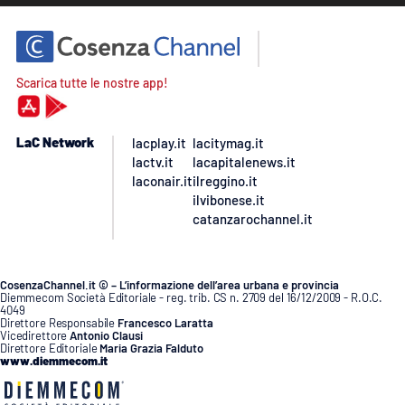
Scarica tutte le nostre app!
LaC Network
lacplay.it
lacitymag.it
lactv.it
lacapitalenews.it
laconair.it
ilreggino.it
ilvibonese.it
catanzarochannel.it
CosenzaChannel.it © – L’informazione dell’area urbana e provincia
Diemmecom Società Editoriale - reg. trib. CS n. 2709 del 16/12/2009 - R.O.C.
4049
Direttore Responsabile
Francesco Laratta
Vicedirettore
Antonio Clausi
Direttore Editoriale
Maria Grazia Falduto
www.diemmecom.it