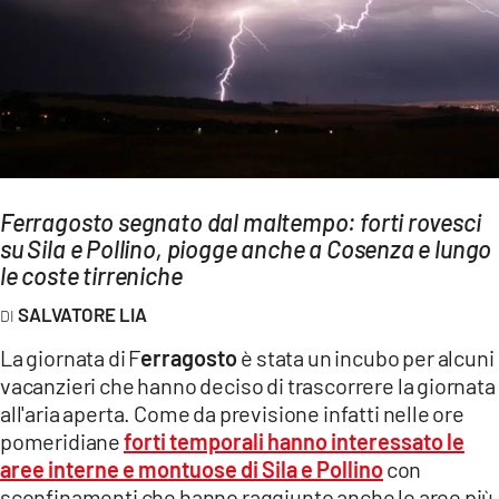
AMBIENTE
Streaming
LAC TV
LAC NETWORK
LAC ONAIR
Ferragosto segnato dal maltempo: forti rovesci
su Sila e Pollino, piogge anche a Cosenza e lungo
LaC
Network
le coste tirreniche
LACPLAY.IT
SALVATORE LIA
LACTV.IT
La giornata di F
erragosto
è stata un incubo per alcuni
LACONAIR.IT
vacanzieri che hanno deciso di trascorrere la giornata
all'aria aperta. Come da previsione infatti nelle ore
LACITYMAG.IT
pomeridiane
forti temporali hanno interessato le
ILREGGINO.IT
aree interne e montuose di Sila e Pollino
con
sconfinamenti che hanno raggiunto anche le aree più