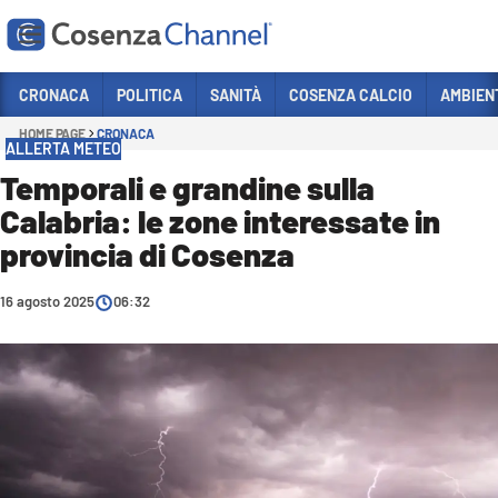
Vai
CRONACA
POLITICA
SANITÀ
COSENZA CALCIO
AMBIEN
HOME PAGE
CRONACA
Sezioni
ALLERTA METEO
CRONACA
Temporali e grandine sulla
Calabria: le zone interessate in
POLITICA
provincia di Cosenza
COSENZA CALCIO
ECONOMIA E LAVORO
16 agosto 2025
06:32
ITALIA MONDO
SANITÀ
SPORT
CULTURA