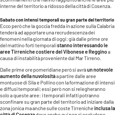
COSENZACHANNEL.IT
interne del territorio a ridosso della città di Cosenza.
ILVIBONESE.IT
Sabato con intensi temporali su gran parte del territorio
CATANZAROCHANNEL.IT
Ecco però che la goccia fredda in azione sulla Calabria
LACAPITALENEWS.IT
tenderà ad apportare una recrudescenza dei
fenomeni nella giornata di oggi: già dalle prime ore
App
del mattino forti temporali
stanno interessando le
aree Tirreniche costiere del Vibonese e Reggino
a
ANDROID
causa di instabilità proveniente dal Mar Tirreno.
APPLE
Dalle prime ore pomeridiane però si avrà
un notevole
aumento della nuvolosità
a partire dalle aree
montuose di Sila e Pollino con la formazione di intensi
e diffusi temporali; essi però non si relegheranno
solo a queste aree: i temporali infatti potranno
sconfinare su gran parte del territorio ad iniziare dalla
zona jonica ma anche sulle coste Tirreniche
inclusa la
città di Cosenza
dove anche qui non si escludono