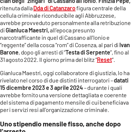
clan degli “zingari” di Cassano all’Ionio
.
Finizia Pepe,
COSENZACHANNEL.IT
ritenuta dalla
Dda di Catanzaro
figura centrale della
ILVIBONESE.IT
cellula criminale riconducibile agli Abbruzzese,
avrebbe provveduto personalmente alla retribuzione
CATANZAROCHANNEL.IT
di
Gianluca Maestri,
all’epoca presunto
LACAPITALENEWS.IT
narcotrafficante in quel di Cassano all’Ionio e
“reggente” della cosca “rom” di Cosenza, al pari di
Ivan
App
Barone
, dopo gli arresti di “
Testa di Serpente
”, fino al
31 agosto 2022. Il giorno prima del blitz “
Reset
”.
ANDROID
APPLE
Gianluca Maestri, oggi collaboratore di giustizia, lo ha
rivelato nel corso di due distinti interrogatori –
datati
15 dicembre 2023 e 3 aprile 2024
– durante i quali
avrebbe fornito una versione dettagliata e coerente
del sistema di pagamento mensile di cui beneficiava
per i servizi resi all’organizzazione criminale.
Uno stipendio mensile fisso, anche dopo
l’arresto