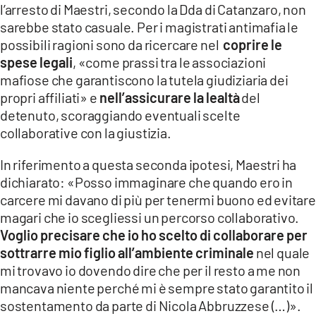
l’arresto di Maestri, secondo la Dda di Catanzaro, non
sarebbe stato casuale. Per i magistrati antimafia le
possibili ragioni sono da ricercare nel
coprire le
spese legali
, «come prassi tra le associazioni
mafiose che garantiscono la tutela giudiziaria dei
propri affiliati» e
nell’assicurare la lealtà
del
detenuto, scoraggiando eventuali scelte
collaborative con la giustizia.
In riferimento a questa seconda ipotesi, Maestri ha
dichiarato: «Posso immaginare che quando ero in
carcere mi davano di più per tenermi buono ed evitare
magari che io scegliessi un percorso collaborativo.
Voglio precisare che io ho scelto di collaborare per
sottrarre mio figlio all’ambiente criminale
nel quale
mi trovavo io dovendo dire che per il resto a me non
mancava niente perché mi è sempre stato garantito il
sostentamento da parte di Nicola Abbruzzese (…)».