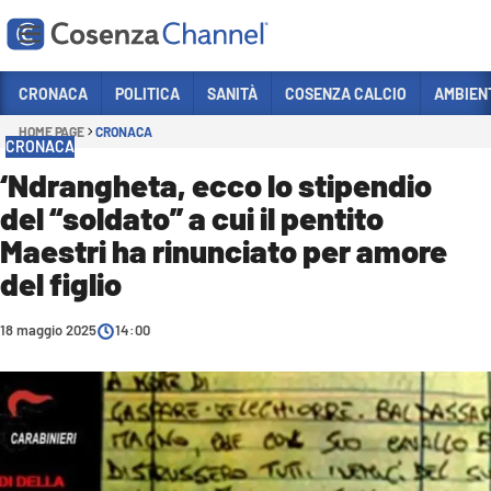
Vai
CRONACA
POLITICA
SANITÀ
COSENZA CALCIO
AMBIEN
HOME PAGE
CRONACA
Sezioni
CRONACA
CRONACA
‘Ndrangheta, ecco lo stipendio
del “soldato” a cui il pentito
POLITICA
Maestri ha rinunciato per amore
COSENZA CALCIO
del figlio
ECONOMIA E LAVORO
18 maggio 2025
ITALIA MONDO
14:00
SANITÀ
SPORT
CULTURA