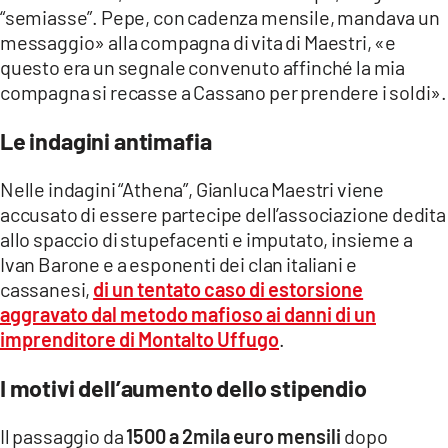
“semiasse”. Pepe, con cadenza mensile, mandava un
messaggio» alla compagna di vita di Maestri, «e
questo era un segnale convenuto affinché la mia
compagna si recasse a Cassano per prendere i soldi».
Le indagini antimafia
Nelle indagini “Athena”, Gianluca Maestri viene
accusato di essere partecipe dell’associazione dedita
allo spaccio di stupefacenti e imputato, insieme a
Ivan Barone e a esponenti dei clan italiani e
cassanesi,
di un tentato caso di estorsione
aggravato dal metodo mafioso ai danni di un
imprenditore di Montalto Uffugo
.
I motivi dell’aumento dello stipendio
Il passaggio da
1500 a 2mila euro mensili
dopo