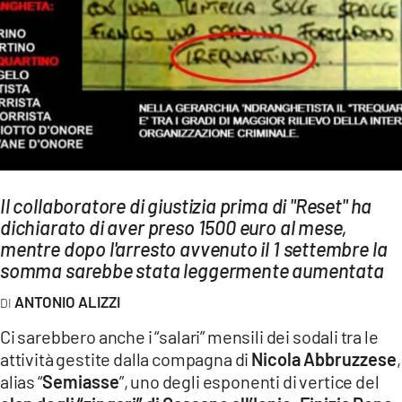
AMBIENTE
Streaming
LAC TV
LAC NETWORK
LAC ONAIR
LaC
Il collaboratore di giustizia prima di "Reset" ha
Network
dichiarato di aver preso 1500 euro al mese,
LACPLAY.IT
mentre dopo l'arresto avvenuto il 1 settembre la
somma sarebbe stata leggermente aumentata
LACTV.IT
ANTONIO ALIZZI
LACONAIR.IT
Ci sarebbero anche i “salari” mensili dei sodali tra le
LACITYMAG.IT
attività gestite dalla compagna di
Nicola Abbruzzese
,
ILREGGINO.IT
alias “
Semiasse
”, uno degli esponenti di vertice del