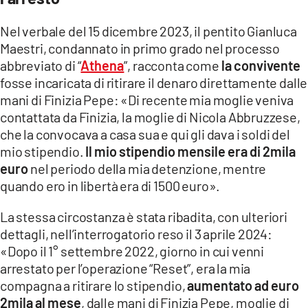
Nel verbale del 15 dicembre 2023, il pentito Gianluca
Maestri, condannato in primo grado nel processo
abbreviato di “
Athena
”, racconta come
la convivente
fosse incaricata di ritirare il denaro direttamente dalle
mani di Finizia Pepe: «Di recente mia moglie veniva
contattata da Finizia, la moglie di Nicola Abbruzzese,
che la convocava a casa sua e qui gli dava i soldi del
mio stipendio.
Il mio stipendio mensile era di 2mila
euro
nel periodo della mia detenzione, mentre
quando ero in libertà era di 1500 euro».
La stessa circostanza è stata ribadita, con ulteriori
dettagli, nell’interrogatorio reso il 3 aprile 2024:
«Dopo il 1° settembre 2022, giorno in cui venni
arrestato per l’operazione “Reset”, era la mia
compagna a ritirare lo stipendio,
aumentato ad euro
2mila al mese
, dalle mani di Finizia Pepe, moglie di