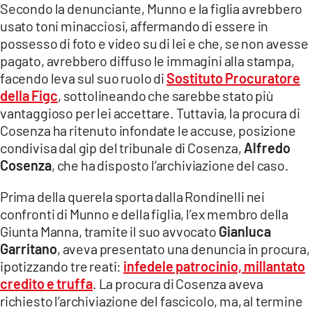
COSENZACHANNEL.IT
Secondo la denunciante, Munno e la figlia avrebbero
usato toni minacciosi, affermando di essere in
ILVIBONESE.IT
possesso di foto e video su di lei e che, se non avesse
CATANZAROCHANNEL.IT
pagato, avrebbero diffuso le immagini alla stampa,
facendo leva sul suo ruolo di
Sostituto Procuratore
LACAPITALENEWS.IT
della Figc
, sottolineando che sarebbe stato più
vantaggioso per lei accettare. Tuttavia, la procura di
App
Cosenza ha ritenuto infondate le accuse, posizione
ANDROID
condivisa dal gip del tribunale di Cosenza,
Alfredo
Cosenza
, che ha disposto l’archiviazione del caso.
APPLE
Prima della querela sporta dalla Rondinelli nei
confronti di Munno e della figlia, l’ex membro della
Giunta Manna, tramite il suo avvocato
Gianluca
Garritano
, aveva presentato una denuncia in procura,
ipotizzando tre reati:
infedele patrocinio, millantato
credito e truffa
. La procura di Cosenza aveva
richiesto l’archiviazione del fascicolo, ma, al termine