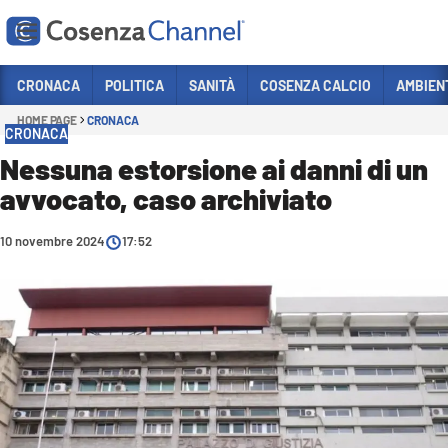
Vai
CRONACA
POLITICA
SANITÀ
COSENZA CALCIO
AMBIEN
HOME PAGE
CRONACA
Sezioni
CRONACA
CRONACA
Nessuna estorsione ai danni di un
avvocato, caso archiviato
POLITICA
COSENZA CALCIO
10 novembre 2024
17:52
ECONOMIA E LAVORO
ITALIA MONDO
SANITÀ
SPORT
CULTURA