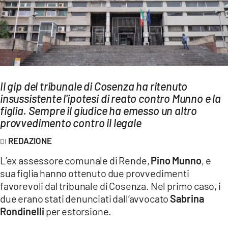
AMBIENTE
Streaming
LAC TV
LAC NETWORK
LAC ONAIR
Il gip del tribunale di Cosenza ha ritenuto
insussistente l'ipotesi di reato contro Munno e la
figlia. Sempre il giudice ha emesso un altro
LaC
provvedimento contro il legale
Network
LACPLAY.IT
REDAZIONE
LACTV.IT
L’ex assessore comunale di Rende,
Pino Munno
, e
sua figlia hanno ottenuto due provvedimenti
LACONAIR.IT
favorevoli dal tribunale di Cosenza. Nel primo caso, i
LACITYMAG.IT
due erano stati denunciati dall’avvocato
Sabrina
Rondinelli
per estorsione.
ILREGGINO.IT