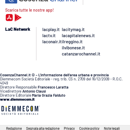
Scarica tutte le nostre app!
LaC Network
lacplay.it
lacitymag.it
lactv.it
lacapitalenews.it
laconair.it
ilreggino.it
ilvibonese.it
catanzarochannel.it
CosenzaChannel.it © – L’informazione dell’area urbana e provincia
Diemmecom Società Editoriale - reg. trib. CS n. 2709 del 16/12/2009 - R.O.C.
4049
Direttore Responsabile
Francesco Laratta
Vicedirettore
Antonio Clausi
Direttore Editoriale
Maria Grazia Falduto
www.diemmecom.it
Redazione
Segnala alla redazione
Privacy
Cookie policy
Note legali