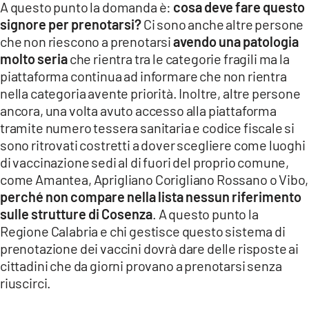
A questo punto la domanda è:
cosa deve fare questo
signore per prenotarsi?
Ci sono anche altre persone
che non riescono a prenotarsi
avendo una patologia
molto seria
che rientra tra le categorie fragili ma la
piattaforma continua ad informare che non rientra
nella categoria avente priorità. Inoltre, altre persone
ancora, una volta avuto accesso alla piattaforma
tramite numero tessera sanitaria e codice fiscale si
sono ritrovati costretti a dover scegliere come luoghi
di vaccinazione sedi al di fuori del proprio comune,
come Amantea, Aprigliano Corigliano Rossano o Vibo,
perché non compare nella lista nessun riferimento
sulle strutture di Cosenza
. A questo punto la
Regione Calabria e chi gestisce questo sistema di
prenotazione dei vaccini dovrà dare delle risposte ai
cittadini che da giorni provano a prenotarsi senza
riuscirci.