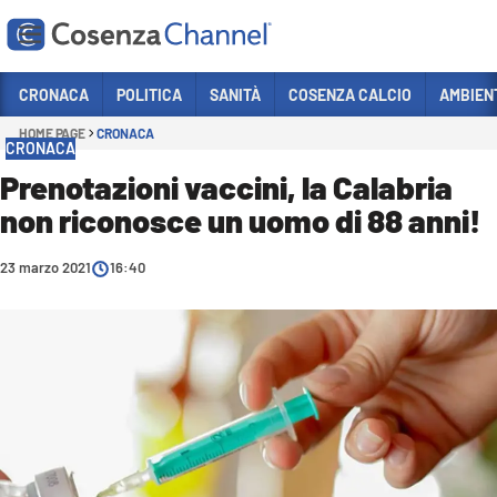
Vai
CRONACA
POLITICA
SANITÀ
COSENZA CALCIO
AMBIEN
HOME PAGE
CRONACA
Sezioni
CRONACA
CRONACA
Prenotazioni vaccini, la Calabria
non riconosce un uomo di 88 anni!
POLITICA
COSENZA CALCIO
23 marzo 2021
16:40
ECONOMIA E LAVORO
ITALIA MONDO
SANITÀ
SPORT
CULTURA