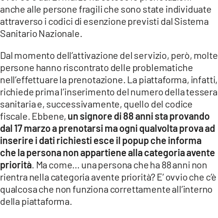
COSENZACHANNEL.IT
anche alle persone fragili che sono state individuate
attraverso i codici di esenzione previsti dal Sistema
ILVIBONESE.IT
Sanitario Nazionale.
CATANZAROCHANNEL.IT
Dal momento dell’attivazione del servizio, però, molte
LACAPITALENEWS.IT
persone hanno riscontrato delle problematiche
nell’effettuare la prenotazione. La piattaforma, infatti,
App
richiede prima l’inserimento del numero della tessera
ANDROID
sanitaria e, successivamente, quello del codice
fiscale. Ebbene,
un signore di 88 anni sta provando
APPLE
dal 17 marzo a prenotarsi ma ogni qualvolta prova ad
inserire i dati richiesti esce il popup che informa
che la persona non appartiene alla categoria avente
priorità
. Ma come… una persona che ha 88 anni non
rientra nella categoria avente priorità? E’ ovvio che c’è
qualcosa che non funziona correttamente all’interno
della piattaforma.