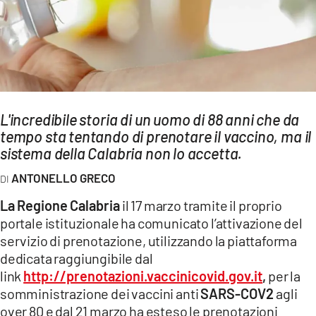
AMBIENTE
Streaming
LAC TV
LAC NETWORK
LAC ONAIR
L'incredibile storia di un uomo di 88 anni che da
tempo sta tentando di prenotare il vaccino, ma il
sistema della Calabria non lo accetta.
LaC
Network
ANTONELLO GRECO
LACPLAY.IT
La Regione Calabria
il 17 marzo tramite il proprio
LACTV.IT
portale istituzionale ha comunicato l’attivazione del
servizio di prenotazione, utilizzando la piattaforma
LACONAIR.IT
dedicata raggiungibile dal
LACITYMAG.IT
link
http://prenotazioni.vaccinicovid.gov.it
,
per la
somministrazione dei vaccini anti
SARS-COV2
agli
ILREGGINO.IT
over 80 e dal 21 marzo ha esteso le prenotazioni