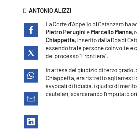
laconair.it
ANTONIO ALIZZI
lacitymag.it
La Corte d’Appello di Catanzaro ha a
Pietro Perugini
e
Marcello Manna
, 
ilreggino.it
Chiappetta
, inserito dalla Dda di Ca
essendo tra le persone coinvolte e 
cosenzachannel.it
del processo “Frontiera”.
ilvibonese.it
In attesa del giudizio di terzo grad
Chiappetta, era ristretto agli arresti
catanzarochannel.it
avvocati di fiducia, i giudici di mer
cautelari, scarcerando l’imputato or
lacapitalenews.it
App
Android