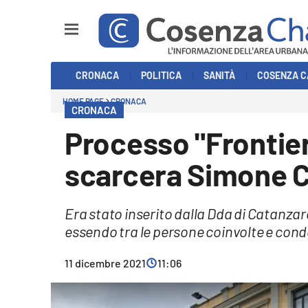
Sezioni
CRONACA
POLITICA
SANITÀ
COSENZA C
Cronaca
HOME PAGE
CRONACA
CRONACA
Politica
Processo "Frontier
Cosenza Calcio
scarcera Simone 
Economia e Lavoro
Era stato inserito dalla Dda di Catanzar
Italia Mondo
essendo tra le persone coinvolte e cond
Sanità
11 dicembre 2021
11:06
Sport