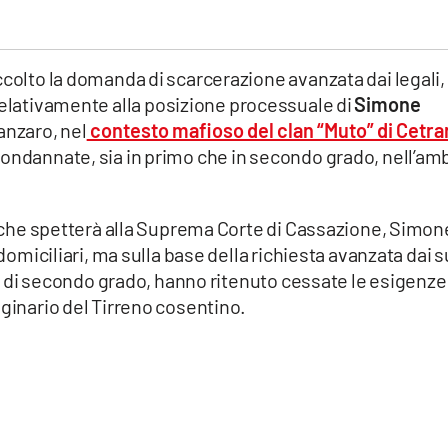
ccolto la domanda di scarcerazione avanzata dai legali,
relativamente alla posizione processuale di
Simone
tanzaro, nel
contesto mafioso del clan “Muto” di Cetra
condannate, sia in primo che in secondo grado, nell’am
o, che spetterà alla Suprema Corte di Cassazione, Simon
 domiciliari, ma sulla base della richiesta avanzata dai s
ito di secondo grado, hanno ritenuto cessate le esigenze
iginario del Tirreno cosentino.