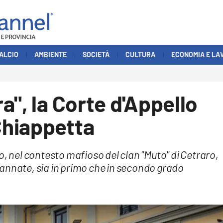
ALCIO
AMBIENTE
SOCIETÀ
CULTURA
ECONOMIA E LA
a", la Corte d'Appello
Chiappetta
o, nel contesto mafioso del clan "Muto" di Cetraro,
annate, sia in primo che in secondo grado