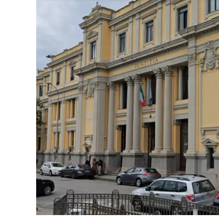
Cultura
Ambiente
Streaming
LaC TV
Lac Network
LaC OnAir
LaC
Network
lacplay.it
lactv.it