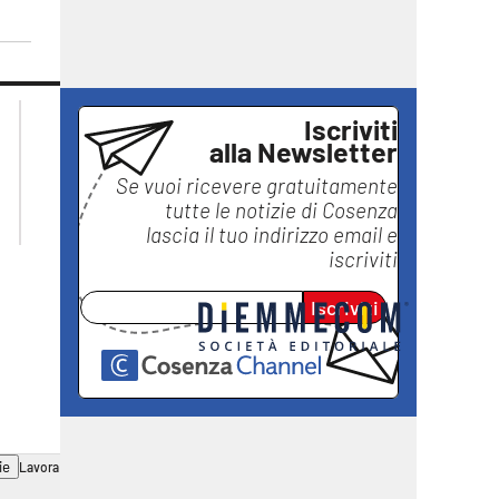
lacplay.it
lacitymag.it
Iscriviti
lactv.it
lacapitalenews.it
alla Newsletter
laconair.it
ilreggino.it
Se vuoi ricevere gratuitamente
ilvibonese.it
tutte le notizie di
Cosenza
catanzarochannel.it
lascia il tuo indirizzo email e
iscriviti
Iscriviti
ie
Lavora con noi