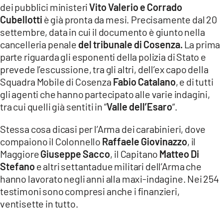
dei pubblici ministeri
Vito Valerio e Corrado
Cubellotti
è già pronta da mesi. Precisamente dal 20
settembre, data in cui il documento è giunto nella
cancelleria penale
del tribunale di Cosenza.
La prima
parte riguarda gli esponenti della polizia di Stato e
prevede l’escussione, tra gli altri, dell’ex capo della
Squadra Mobile di Cosenza
Fabio Catalano
, e di tutti
gli agenti che hanno partecipato alle varie indagini,
tra cui quelli già sentiti in “
Valle dell’Esaro
“.
Stessa cosa dicasi per l’Arma dei carabinieri, dove
compaiono il Colonnello
Raffaele Giovinazzo
, il
Maggiore
Giuseppe Sacco
, il Capitano
Matteo Di
Stefano
e altri settantadue militari dell’Arma che
hanno lavorato negli anni alla maxi-indagine. Nei 254
testimoni sono compresi anche i finanzieri,
ventisette in tutto.