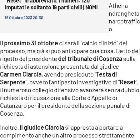
“Reset” in abbreviato, i numeri: 120
imputati e soltanto 19 parti civili | NOMI
16 Ottobre 2023 20:30
Il prossimo 31 ottobre
ci sarà il “calcio d’inizio” del
processo, ma già si può anticipare qualcosa. Detto del
rigetto del presidente
del tribunale di Cosenza
sulla
richiesta di astensione presentata dal giudice
Carmen Ciarcia
, avendo presieduto “
Testa di
Serpente
“, ovvero l’antipasto investigativo di “
Reset
“,
il numeroso collegio difensivo avanzerà senza dubbio
richiesta di ricusazione alla Corte d’Appello di
Catanzaro per il presidente della sezione penale di
Cosenza.
Inoltre,
il giudice Ciarcia
si appresta a portare a
compimento anche un altro processo strettamente