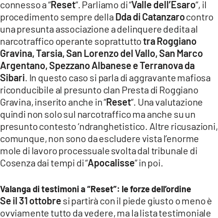
connesso a “
Reset
“. Parliamo di “
Valle dell’Esaro
“, il
procedimento sempre della
Dda di Catanzaro
contro
una presunta associazione a delinquere dedita al
narcotraffico operante soprattutto
tra Roggiano
Gravina, Tarsia, San Lorenzo del Vallo, San Marco
Argentano, Spezzano Albanese e Terranova da
Sibari
. In questo caso si parla di aggravante mafiosa
riconducibile al presunto clan Presta di Roggiano
Gravina, inserito anche in “
Reset
“. Una valutazione
quindi non solo sul narcotraffico ma anche su un
presunto contesto ‘ndranghetistico. Altre ricusazioni,
comunque, non sono da escludere vista l’enorme
mole di lavoro processuale svolta dal tribunale di
Cosenza dai tempi di “
Apocalisse
” in poi.
Valanga di testimoni a “Reset”: le forze dell’ordine
Se il 31 ottobre
si partirà con il piede giusto o meno è
ovviamente tutto da vedere, ma la lista testimoniale