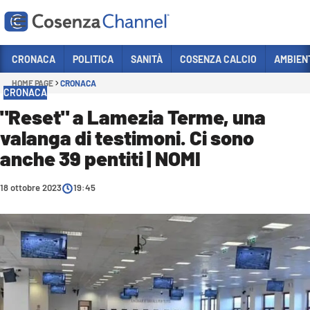
Vai
CRONACA
POLITICA
SANITÀ
COSENZA CALCIO
AMBIEN
HOME PAGE
CRONACA
Sezioni
CRONACA
CRONACA
"Reset" a Lamezia Terme, una
valanga di testimoni. Ci sono
POLITICA
anche 39 pentiti | NOMI
COSENZA CALCIO
ECONOMIA E LAVORO
18 ottobre 2023
19:45
ITALIA MONDO
SANITÀ
SPORT
CULTURA