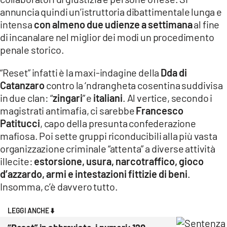
COSENZACHANNEL.IT
annuncia quindi un’istruttoria dibattimentale lunga e
ILVIBONESE.IT
intensa
con almeno due udienze a settimana
al fine
di incanalare nel miglior dei modi un procedimento
CATANZAROCHANNEL.IT
penale storico.
LACAPITALENEWS.IT
“Reset” infatti è la maxi-indagine della
Dda di
Catanzaro
contro la ‘ndrangheta cosentina suddivisa
App
in due clan: “
zingari
” e
italiani
. Al vertice, secondo i
ANDROID
magistrati antimafia, ci sarebbe
Francesco
APPLE
Patitucci
, capo della presunta confederazione
mafiosa. Poi sette gruppi riconducibili alla più vasta
organizzazione criminale “attenta” a diverse attività
illecite:
estorsione, usura, narcotraffico, gioco
d’azzardo, armi e intestazioni fittizie di beni
.
Insomma, c’è davvero tutto.
LEGGI ANCHE ⬇️