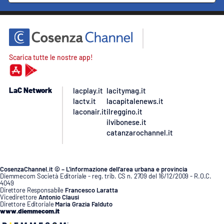
Scarica tutte le nostre app!
LaC Network
lacplay.it
lacitymag.it
lactv.it
lacapitalenews.it
laconair.it
ilreggino.it
ilvibonese.it
catanzarochannel.it
CosenzaChannel.it © – L’informazione dell’area urbana e provincia
Diemmecom Società Editoriale - reg. trib. CS n. 2709 del 16/12/2009 - R.O.C.
4049
Direttore Responsabile
Francesco Laratta
Vicedirettore
Antonio Clausi
Direttore Editoriale
Maria Grazia Falduto
www.diemmecom.it