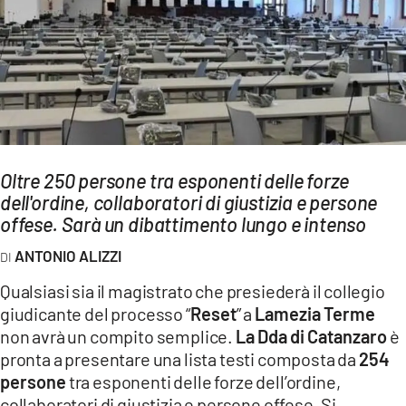
AMBIENTE
Streaming
LAC TV
LAC NETWORK
LAC ONAIR
Oltre 250 persone tra esponenti delle forze
dell'ordine, collaboratori di giustizia e persone
LaC
Network
offese. Sarà un dibattimento lungo e intenso
LACPLAY.IT
ANTONIO ALIZZI
LACTV.IT
Qualsiasi sia il magistrato che presiederà il collegio
LACONAIR.IT
giudicante del processo “
Reset
” a
Lamezia Terme
non avrà un compito semplice.
La Dda di Catanzaro
è
LACITYMAG.IT
pronta a presentare una lista testi composta da
254
ILREGGINO.IT
persone
tra esponenti delle forze dell’ordine,
collaboratori di giustizia e persone offese. Si