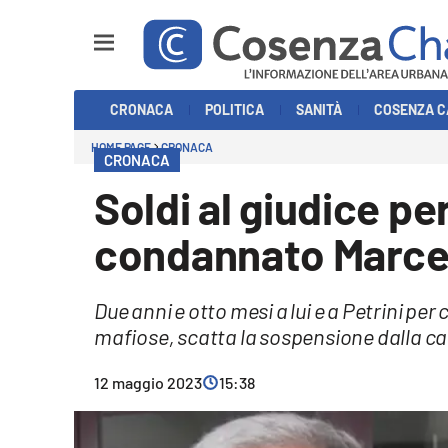
Sezioni
CRONACA
POLITICA
SANITÀ
COSENZA C
Cronaca
HOME PAGE
CRONACA
CRONACA
Politica
Soldi al giudice pe
Cosenza Calcio
condannato Marce
Economia e Lavoro
Due anni e otto mesi a lui e a Petrini per
Italia Mondo
mafiose, scatta la sospensione dalla ca
Sanità
12 maggio 2023
15:38
Sport