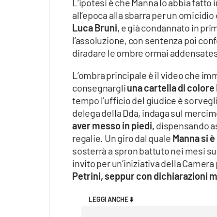
L’ipotesi è che Manna lo abbia fatto 
Apple
all’epoca alla sbarra per un omicidio
Luca Bruni
, e già condannato in prim
l’assoluzione, con sentenza poi con
diradare le ombre ormai addensates
Vai
L’ombra principale è il video che imm
consegnargli
una cartella di colore
tempo l’ufficio del giudice è sorvegl
delega della Dda, indaga sul mercim
aver messo in piedi,
dispensando as
regalie. Un giro dal quale
Manna si è
sosterrà a spron battuto nei mesi su
invito per un’iniziativa della Camer
Petrini, seppur con dichiarazioni 
LEGGI ANCHE ⬇️