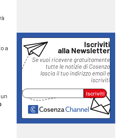
rà
Iscriviti
to a
alla Newsletter
Se vuoi ricevere gratuitamente
tutte le notizie di
Cosenza
lascia il tuo indirizzo email e
iscriviti
Iscriviti
 un
o