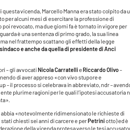
i questa vicenda, Marcello Manna era stato colpito da 
to per alcuni mesi di esercitare la professione di
 poi revocato, ma due giorni fa è tornato in vigore per
iguarda è una sentenza di primo grado, la sua linea
 ma nel frattempo scattano gli effetti della legge
 sindaco e anche da quella di presidente di Anci
ri – gli avvocati
Nicola Carratelli
e
Riccardo Olivo
–
tenendo di aver appreso «con vivo stupore e
p – il processo si celebrava in abbreviato, ndr – avend
e plurime ragioni per le quali l’ipotesi accusatoria 
ata».
 abbia «notevolmente ridimensionato le richieste di
stati chiesti sei anni di carcere e per
Petrini
otto) ed è
erazione della vicenda protesa verso le tesi accusator