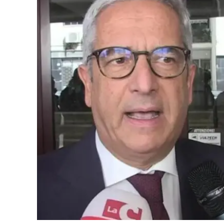
Cultura
Ambiente
Streaming
LaC TV
Lac Network
LaC OnAir
LaC
Network
lacplay.it
lactv.it