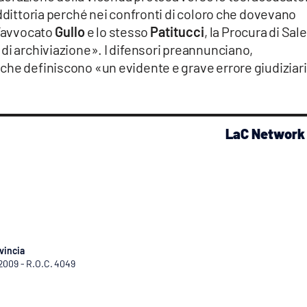
addittoria perché nei confronti di coloro che dovevano
l’avvocato
Gullo
e lo stesso
Patitucci
, la Procura di Sal
di archiviazione». I difensori preannunciano,
che definiscono «un evidente e grave errore giudiziar
LaC Network
vincia
/2009 - R.O.C. 4049