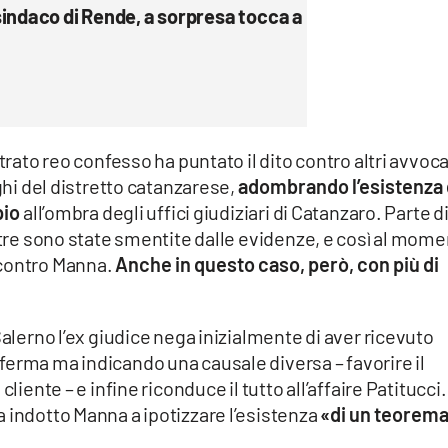
sindaco di Rende, a sorpresa tocca a
trato reo confesso ha puntato il dito contro altri avvoca
eghi del distretto catanzarese,
adombrando l’esistenza 
pio
all’ombra degli uffici giudiziari di Catanzaro. Parte d
altre sono state smentite dalle evidenze, e così al mom
 contro Manna.
Anche in questo caso, però, con più di
Salerno l’ex giudice nega inizialmente di aver ricevuto
ferma ma indicando una causale diversa – favorire il
liente – e infine riconduce il tutto all’affaire Patitucci.
 indotto Manna a ipotizzare l’esistenza
«di un teorem