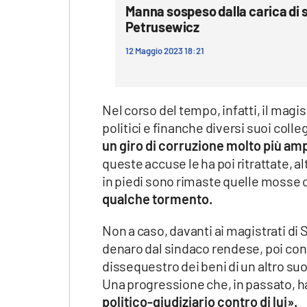
Manna sospeso dalla carica di 
Petrusewicz
12 Maggio 2023 18:21
Nel corso del tempo, infatti, il magis
politici e finanche diversi suoi coll
un giro di corruzione molto più am
queste accuse le ha poi ritrattate, 
in piedi sono rimaste quelle mosse
qualche tormento.
Non a caso, davanti ai magistrati di 
denaro dal sindaco rendese, poi con
dissequestro dei beni di un altro suo c
Una progressione che, in passato, ha
politico-giudiziario contro di lui».