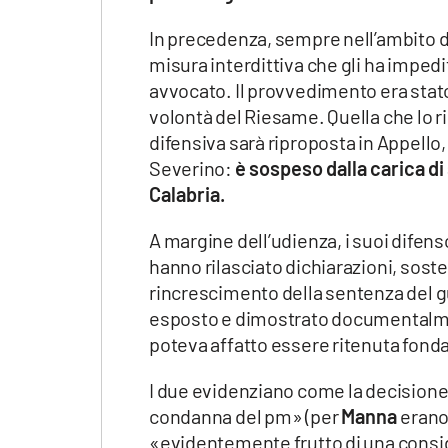
In precedenza, sempre nell’ambito d
misura interdittiva che gli ha impedi
avvocato. Il provvedimento era stato
volontà del Riesame. Quella che lo r
difensiva sarà riproposta in Appello,
Severino:
è sospeso dalla carica di
Calabria.
A margine dell’udienza, i suoi difenso
hanno rilasciato dichiarazioni, sos
rincrescimento della sentenza del gu
esposto e dimostrato documentalment
poteva affatto essere ritenuta fond
I due evidenziano come la decisione
condanna del pm» (per
Manna
erano 
«evidentemente frutto di una consid