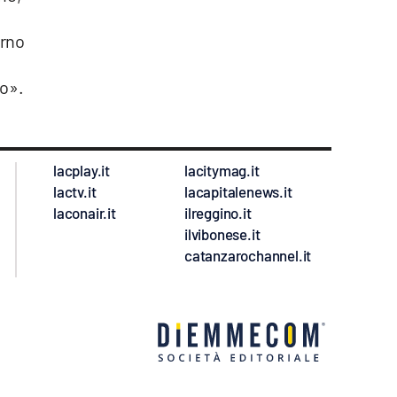
erno
io».
lacplay.it
lacitymag.it
lactv.it
lacapitalenews.it
laconair.it
ilreggino.it
ilvibonese.it
catanzarochannel.it