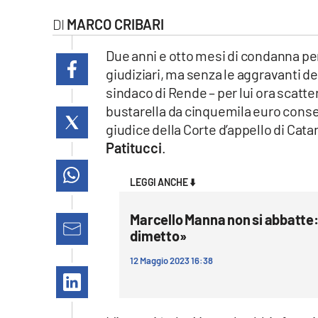
laconair.it
MARCO CRIBARI
lacitymag.it
Due anni e otto mesi di condanna pe
giudiziari, ma senza le aggravanti de
ilreggino.it
sindaco di Rende – per lui ora scatt
bustarella da cinquemila euro conseg
cosenzachannel.it
giudice della Corte d’appello di Catan
Patitucci
.
ilvibonese.it
LEGGI ANCHE ⬇️
catanzarochannel.it
Marcello Manna non si abbatte: 
lacapitalenews.it
dimetto»
12 Maggio 2023 16:38
App
Android