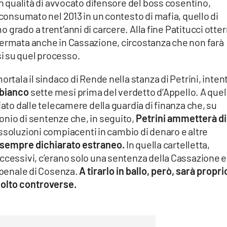
in qualità di avvocato difensore del boss cosentino,
 consumato nel 2013 in un contesto di mafia, quello di
o grado a trent’anni di carcere. Alla fine Patitucci otter
fermata anche in Cassazione, circostanza che non farà
i su quel processo.
ortala il sindaco di Rende nella stanza di Petrini, inten
 bianco
sette mesi prima del verdetto d’Appello. A quel
iato dalle telecamere della guardia di finanza che, su
onio di sentenze che, in seguito,
Petrini ammetterà di
soluzioni compiacenti in cambio di denaro e altre
 sempre dichiarato estraneo.
In quella cartelletta,
ccessivi, c’erano solo una sentenza della Cassazione e
a penale di Cosenza.
A tirarlo in ballo, però, sarà propri
molto controverse.