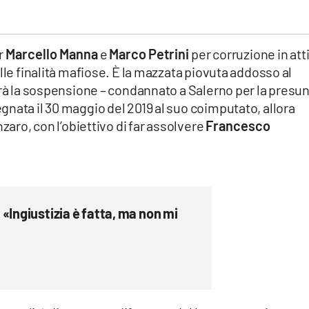
r
Marcello Manna
e
Marco Petrini
per corruzione in att
lle finalità mafiose. È la mazzata piovuta addosso al
erà la sospensione – condannato a Salerno per la presu
nata il 30 maggio del 2019 al suo coimputato, allora
zaro, con l’obiettivo di far assolvere
Francesco
«Ingiustizia è fatta, ma non mi