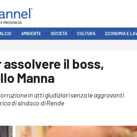
ALCIO
AMBIENTE
SOCIETÀ
CULTURA
ECONOMIA E LA
r assolvere il boss,
llo Manna
 corruzione in atti giudiziari senza le aggravanti
rica di sindaco di Rende