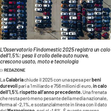
AMBIENTE
Streaming
LAC TV
LAC NETWORK
LAC ONAIR
L’Osservatorio Findomestic 2025 registra un calo
dell’1,5%: pesa il crollo delle auto nuove,
LaC
Network
crescono usato, moto e tecnologia
LACPLAY.IT
REDAZIONE
LACTV.IT
La
Calabria
chiude il 2025 con una spesa per
beni
LACONAIR.IT
durevoli
pari a 1 miliardo e 756 milioni di euro,
in calo
dell’1,5% rispetto all’anno precedente.
Una frenata
LACITYMAG.IT
che resta però meno pesante della media nazionale,
ILREGGINO.IT
ferma al -2,1%, e sostanzialmente in linea con il dato
del
Mezzogiorno
, pari al -1,6%. È quanto emerge