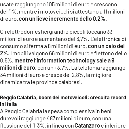
usate raggiungono 105 milioni di euro e crescono
dell’1%, mentre i motoveicoli si attestano a 11 milioni
di euro,
con un lieve incremento dello 0,2%.
Gli elettrodomestici grandi e piccoli toccano 33
milioni di euro e aumentano del 3,7%. L’elettronica di
consumo si ferma a 8 milioni di euro,
con un calo del
2%.
I mobili valgono 66 milioni di euro e flettono dello
0,5%,
mentre l’information technology sale a 9
milioni di euro,
con un +3,7%. La telefonia raggiunge
34 milioni di euro e cresce del 2,8%, la migliore
dinamica tra le province calabresi.
Reggio Calabria, boom dei motoveicoli: crescita record
in Italia
A Reggio Calabria la spesa complessiva in beni
durevoli raggiunge 487 milioni di euro, con una
flessione dell’1,3%, in linea con
Catanzaro
e inferiore