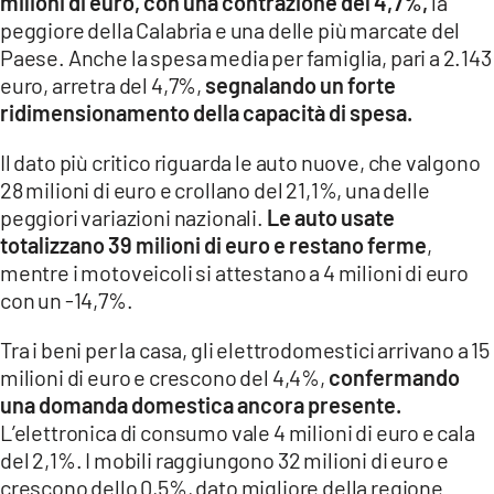
milioni di euro, con una contrazione del 4,7%,
la
peggiore della Calabria e una delle più marcate del
Paese. Anche la spesa media per famiglia, pari a 2.143
euro, arretra del 4,7%,
segnalando un forte
ridimensionamento della capacità di spesa.
Il dato più critico riguarda le auto nuove, che valgono
28 milioni di euro e crollano del 21,1%, una delle
peggiori variazioni nazionali.
Le auto usate
totalizzano 39 milioni di euro e restano ferme
,
mentre i motoveicoli si attestano a 4 milioni di euro
con un -14,7%.
Tra i beni per la casa, gli elettrodomestici arrivano a 15
milioni di euro e crescono del 4,4%,
confermando
una domanda domestica ancora presente.
L’elettronica di consumo vale 4 milioni di euro e cala
del 2,1%. I mobili raggiungono 32 milioni di euro e
crescono dello 0,5%, dato migliore della regione