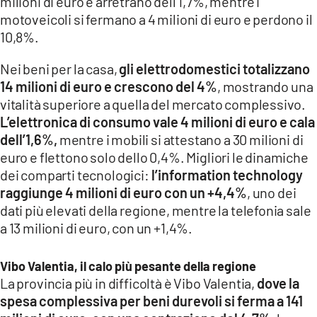
milioni di euro e arretrano dell’1,7%, mentre i
motoveicoli si fermano a 4 milioni di euro e perdono il
10,8%.
Nei beni per la casa,
gli elettrodomestici totalizzano
14 milioni di euro e crescono del 4%
, mostrando una
vitalità superiore a quella del mercato complessivo.
L’elettronica di consumo vale 4 milioni di euro e cala
dell’1,6%,
mentre i mobili si attestano a 30 milioni di
euro e flettono solo dello 0,4%. Migliori le dinamiche
dei comparti tecnologici:
l’information technology
raggiunge 4 milioni di euro con un +4,4%
, uno dei
dati più elevati della regione, mentre la telefonia sale
a 13 milioni di euro, con un +1,4%.
Vibo Valentia, il calo più pesante della regione
La provincia più in difficoltà è Vibo Valentia,
dove la
spesa complessiva per beni durevoli si ferma a 141