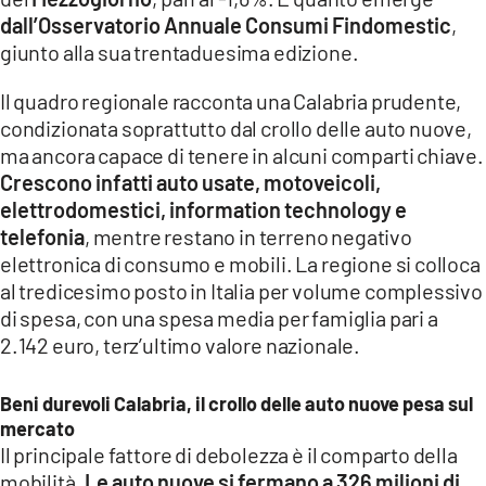
COSENZACHANNEL.IT
dall’Osservatorio Annuale Consumi Findomestic
,
ILVIBONESE.IT
giunto alla sua trentaduesima edizione.
CATANZAROCHANNEL.IT
Il quadro regionale racconta una Calabria prudente,
condizionata soprattutto dal crollo delle auto nuove,
LACAPITALENEWS.IT
ma ancora capace di tenere in alcuni comparti chiave.
Crescono infatti auto usate, motoveicoli,
App
elettrodomestici, information technology e
ANDROID
telefonia
, mentre restano in terreno negativo
APPLE
elettronica di consumo e mobili. La regione si colloca
al tredicesimo posto in Italia per volume complessivo
di spesa, con una spesa media per famiglia pari a
2.142 euro, terz’ultimo valore nazionale.
Beni durevoli Calabria, il crollo delle auto nuove pesa sul
mercato
Il principale fattore di debolezza è il comparto della
mobilità.
Le auto nuove si fermano a 326 milioni di