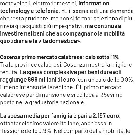
motoveicoli, elettrodomestici,
information
technology e telefonia
. «È il segnale di una domanda
che resta prudente, ma non si ferma: seleziona di più,
rinvia gli acquisti più impegnativi,
ma continua a
investire nei beni che accompagnano la mobilità
quotidiana e la vita domestica
».
Cosenza primo mercato calabrese: calo sotto l’1%
Tra le province calabresi, Cosenza mostra la migliore
tenuta.
La spesa complessiva per beni durevoli
raggiunge 666 milioni di euro
, con un calo dello 0,9%,
il meno intenso della regione. È il primo mercato
calabrese per dimensione e si colloca al 35esimo
posto nella graduatoria nazionale.
La spesa media per famiglia è pari a 2.157 euro,
ottantaseiesimo valore italiano, anch’essa in
flessione dello 0,9%. Nel comparto della mobilità, le