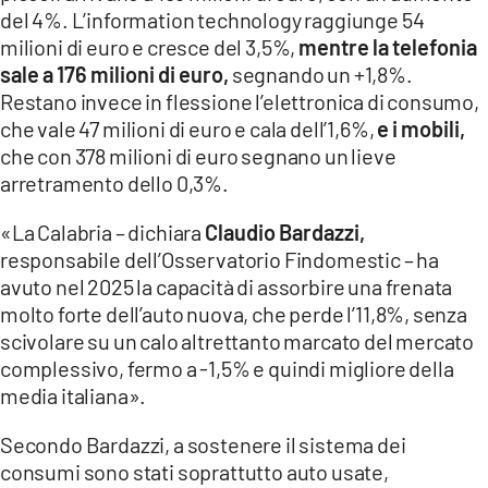
del 4%. L’information technology raggiunge 54
milioni di euro e cresce del 3,5%,
mentre la telefonia
sale a 176 milioni di euro,
segnando un +1,8%.
Restano invece in flessione l’elettronica di consumo,
che vale 47 milioni di euro e cala dell’1,6%,
e i mobili,
che con 378 milioni di euro segnano un lieve
arretramento dello 0,3%.
«La Calabria – dichiara
Claudio Bardazzi,
responsabile dell’Osservatorio Findomestic – ha
avuto nel 2025 la capacità di assorbire una frenata
molto forte dell’auto nuova, che perde l’11,8%, senza
scivolare su un calo altrettanto marcato del mercato
complessivo, fermo a -1,5% e quindi migliore della
media italiana».
Secondo Bardazzi, a sostenere il sistema dei
consumi sono stati soprattutto auto usate,