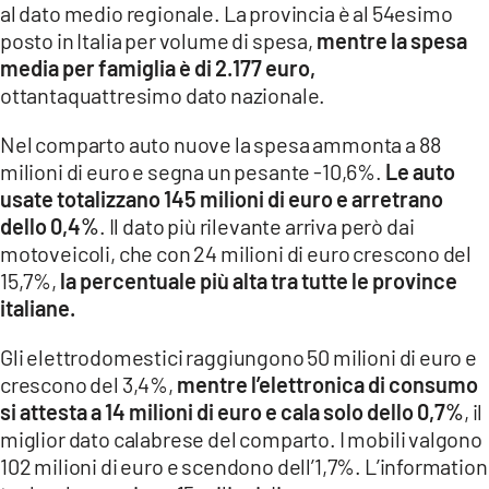
al dato medio regionale. La provincia è al 54esimo
posto in Italia per volume di spesa,
mentre la spesa
media per famiglia è di 2.177 euro,
ottantaquattresimo dato nazionale.
Nel comparto auto nuove la spesa ammonta a 88
milioni di euro e segna un pesante -10,6%.
Le auto
usate totalizzano 145 milioni di euro e arretrano
dello 0,4%
. Il dato più rilevante arriva però dai
motoveicoli, che con 24 milioni di euro crescono del
15,7%,
la percentuale più alta tra tutte le province
italiane.
Gli elettrodomestici raggiungono 50 milioni di euro e
crescono del 3,4%,
mentre l’elettronica di consumo
si attesta a 14 milioni di euro e cala solo dello 0,7%
, il
miglior dato calabrese del comparto. I mobili valgono
102 milioni di euro e scendono dell’1,7%. L’information