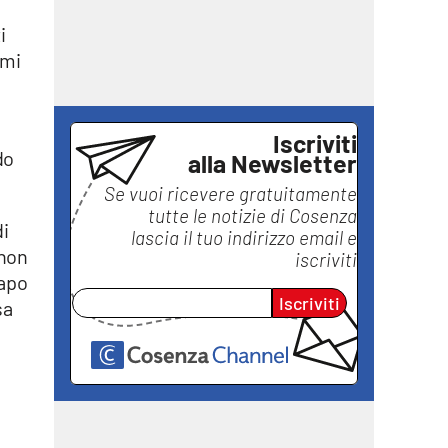
i
rmi
Iscriviti
do
alla Newsletter
Se vuoi ricevere gratuitamente
tutte le notizie di
Cosenza
di
lascia il tuo indirizzo email e
 non
iscriviti
capo
Iscriviti
sa