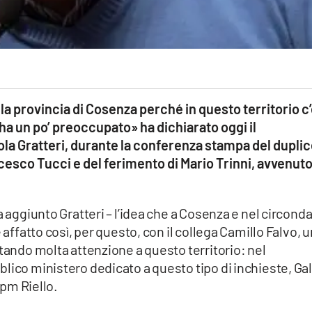
a provincia di Cosenza perché in questo territorio c
ha un po’ preoccupato» ha dichiarato oggi il
la Gratteri, durante la conferenza stampa del dupli
cesco Tucci e del ferimento di Mario Trinni, avvenuto
a aggiunto Gratteri – l’idea che a Cosenza e nel circonda
 affatto così, per questo, con il collega Camillo Falvo, 
stando molta attenzione a questo territorio: nel
lico ministero dedicato a questo tipo di inchieste, Gal
 pm Riello.