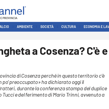
ALCIO
AMBIENTE
SOCIETÀ
CULTURA
ECONOMIA E LA
angheta a Cosenza? C'è e
vincia di Cosenza perché in questo territorio c’è
n po’ preoccupato» ha dichiarato oggi il
ratteri, durante la conferenza stampa del duplice
 Tucci e del ferimento di Mario Trinni, avvenuto a