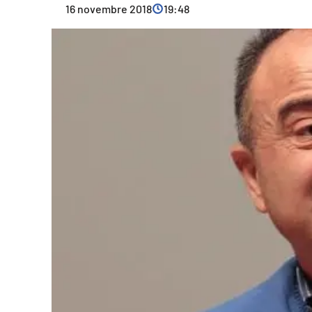
16 novembre 2018
19:48
Cultura
Ambiente
Streaming
LaC TV
Lac Network
LaC OnAir
LaC
Network
lacplay.it
lactv.it