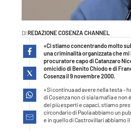
laconair.it
lacitymag.it
REDAZIONE COSENZA CHANNEL
ilreggino.it
«Ci stiamo concentrando molto sull
cosenzachannel.it
una criminalità organizzata che mi 
procuratore capo di Catanzaro Nico
ilvibonese.it
omicidio di Benito Chiodo e di Fran
Cosenza il 9 novembre 2000.
catanzarochannel.it
«Si continua ad avere nella testa – h
lacapitalenews.it
di Cosenza non ci sia la mafia e non è
dei più esperti e capaci, stiamo pre
App
circondario di Paola abbiamo un pubb
e in quello di Castrovillari abbiamo il
Android