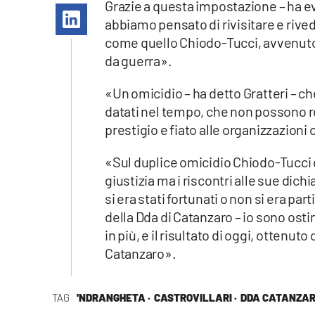
Grazie a questa impostazione – ha ev
Apple
abbiamo pensato di rivisitare e rive
come quello Chiodo-Tucci, avvenuto 1
da guerra».
Vai
«Un omicidio – ha detto Gratteri – c
datati nel tempo, che non possono r
prestigio e fiato alle organizzazioni 
«Sul duplice omicidio Chiodo-Tucci d
giustizia ma i riscontri alle sue dich
si era stati fortunati o non si era p
della Dda di Catanzaro – io sono ost
in più, e il risultato di oggi, ottenut
Catanzaro».
TAG
'NDRANGHETA ·
CASTROVILLARI ·
DDA CATANZAR