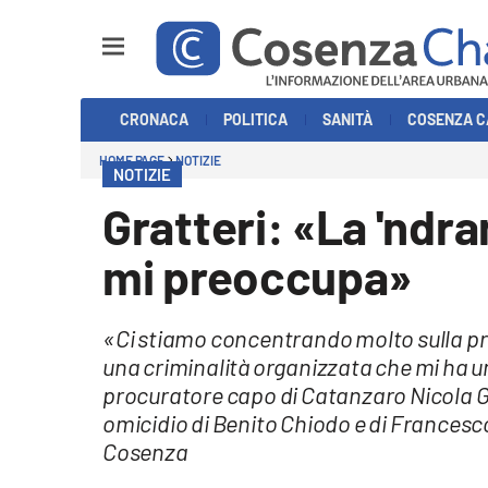
Sezioni
CRONACA
POLITICA
SANITÀ
COSENZA C
Cronaca
HOME PAGE
NOTIZIE
NOTIZIE
Politica
Gratteri: «La 'ndr
Cosenza Calcio
mi preoccupa»
Economia e Lavoro
«Ci stiamo concentrando molto sulla pro
Italia Mondo
una criminalità organizzata che mi ha u
procuratore capo di Catanzaro Nicola G
Sanità
omicidio di Benito Chiodo e di Francesco
Cosenza
Sport