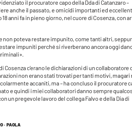
idenziato il procuratore capo della Dda di Catanzaro –
dere anche il passato, e omicidi importanti ed eccellent
8 anni fa in pieno giorno, nel cuore di Cosenza, con a
he non poteva restare impunito, come tanti altri, seppur
estare impuniti perché si riverberano ancora oggi dan
criminali».
i Cosenza c’erano le dichiarazioni di un collaboratore 
iarazioni non erano stati trovati per tanti motivi, magari
articolarmente accaniti, ma – ha concluso il procuratore 
inato e quindi i miei collaboratori danno sempre qualco
o con un pregevole lavoro del collega Falvo e della Dia di
O ·
PAOLA