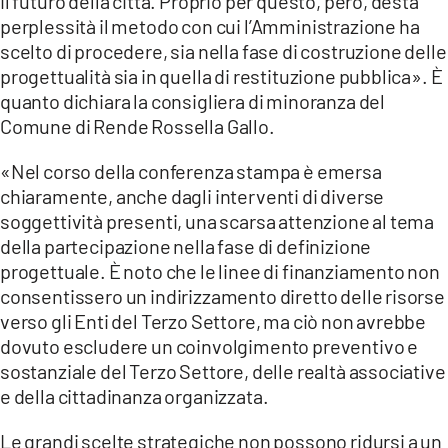
il futuro della città. Proprio per questo, però, desta
COSENZACHANNEL.IT
perplessità il metodo con cui l’Amministrazione ha
ILVIBONESE.IT
scelto di procedere, sia nella fase di costruzione delle
progettualità sia in quella di restituzione pubblica». È
CATANZAROCHANNEL.IT
quanto dichiara la consigliera di minoranza del
LACAPITALENEWS.IT
Comune di Rende Rossella Gallo.
«Nel corso della conferenza stampa è emersa
App
chiaramente, anche dagli interventi di diverse
ANDROID
soggettività presenti, una scarsa attenzione al tema
APPLE
della partecipazione nella fase di definizione
progettuale. È noto che le linee di finanziamento non
consentissero un indirizzamento diretto delle risorse
verso gli Enti del Terzo Settore, ma ciò non avrebbe
dovuto escludere un coinvolgimento preventivo e
sostanziale del Terzo Settore, delle realtà associative
e della cittadinanza organizzata.
Le grandi scelte strategiche non possono ridursi a un