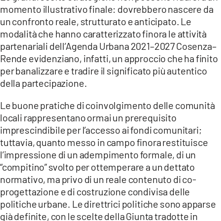
momento illustrativo finale: dovrebbero nascere da
un confronto reale, strutturato e anticipato. Le
modalità che hanno caratterizzato finora le attività
partenariali dell’Agenda Urbana 2021–2027 Cosenza–
Rende evidenziano, infatti, un approccio che ha finito
per banalizzare e tradire il significato più autentico
della partecipazione.
Le buone pratiche di coinvolgimento delle comunità
locali rappresentano ormai un prerequisito
imprescindibile per l’accesso ai fondi comunitari;
tuttavia, quanto messo in campo finora restituisce
l’impressione di un adempimento formale, di un
“compitino” svolto per ottemperare a un dettato
normativo, ma privo di un reale contenuto di co-
progettazione e di costruzione condivisa delle
politiche urbane. Le direttrici politiche sono apparse
già definite, con le scelte della Giunta tradotte in