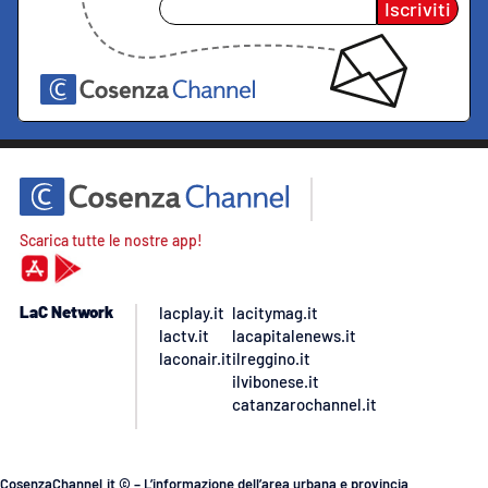
Iscriviti
Scarica tutte le nostre app!
LaC Network
lacplay.it
lacitymag.it
lactv.it
lacapitalenews.it
laconair.it
ilreggino.it
ilvibonese.it
catanzarochannel.it
CosenzaChannel.it © – L’informazione dell’area urbana e provincia