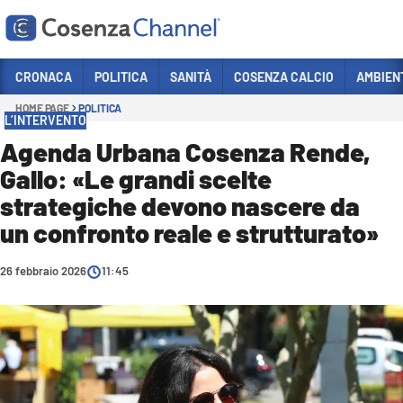
Vai
CRONACA
POLITICA
SANITÀ
COSENZA CALCIO
AMBIEN
HOME PAGE
POLITICA
Sezioni
L’INTERVENTO
CRONACA
Agenda Urbana Cosenza Rende,
Gallo: «Le grandi scelte
POLITICA
strategiche devono nascere da
COSENZA CALCIO
un confronto reale e strutturato»
ECONOMIA E LAVORO
26 febbraio 2026
ITALIA MONDO
11:45
SANITÀ
SPORT
CULTURA