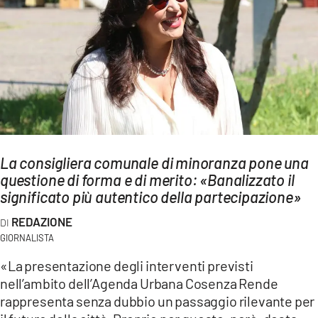
AMBIENTE
Streaming
LAC TV
LAC NETWORK
LAC ONAIR
LaC
La consigliera comunale di minoranza pone una
Network
questione di forma e di merito: «Banalizzato il
LACPLAY.IT
significato più autentico della partecipazione»
LACTV.IT
REDAZIONE
GIORNALISTA
LACONAIR.IT
«La presentazione degli interventi previsti
LACITYMAG.IT
nell’ambito dell’Agenda Urbana Cosenza Rende
ILREGGINO.IT
rappresenta senza dubbio un passaggio rilevante per