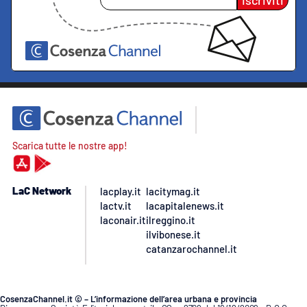
Scarica tutte le nostre app!
LaC Network
lacplay.it
lacitymag.it
lactv.it
lacapitalenews.it
laconair.it
ilreggino.it
ilvibonese.it
catanzarochannel.it
CosenzaChannel.it © – L’informazione dell’area urbana e provincia