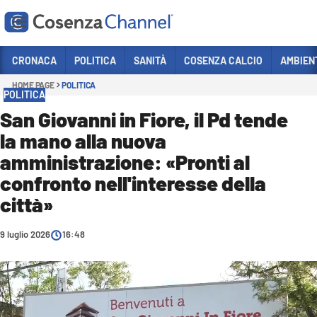
Vai
CRONACA
POLITICA
SANITÀ
COSENZA CALCIO
AMBIEN
HOME PAGE
POLITICA
Sezioni
POLITICA
CRONACA
San Giovanni in Fiore, il Pd tende
la mano alla nuova
POLITICA
amministrazione: «Pronti al
COSENZA CALCIO
confronto nell'interesse della
ECONOMIA E LAVORO
città»
ITALIA MONDO
9 luglio 2026
16:48
SANITÀ
SPORT
CULTURA