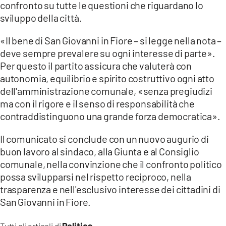
confronto su tutte le questioni che riguardano lo
sviluppo della città.
«Il bene di San Giovanni in Fiore – si legge nella nota –
deve sempre prevalere su ogni interesse di parte».
Per questo il partito assicura che valuterà con
autonomia, equilibrio e spirito costruttivo ogni atto
dell'amministrazione comunale, «senza pregiudizi
ma con il rigore e il senso di responsabilità che
contraddistinguono una grande forza democratica».
Il comunicato si conclude con un nuovo augurio di
buon lavoro al sindaco, alla Giunta e al Consiglio
comunale, nella convinzione che il confronto politico
possa svilupparsi nel rispetto reciproco, nella
trasparenza e nell'esclusivo interesse dei cittadini di
San Giovanni in Fiore.
Politica
Tutti gli articoli di