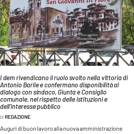
AMBIENTE
Streaming
LAC TV
LAC NETWORK
LAC ONAIR
LaC
Network
I dem rivendicano il ruolo svolto nella vittoria di
LACPLAY.IT
Antonio Barile e confermano disponibilità al
dialogo con sindaco, Giunta e Consiglio
LACTV.IT
comunale, nel rispetto delle istituzioni e
LACONAIR.IT
dell'interesse pubblico
LACITYMAG.IT
REDAZIONE
ILREGGINO.IT
Auguri di buon lavoro alla nuova amministrazione