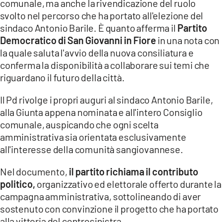
comunale, ma anche la rivendicazione del ruolo
COSENZACHANNEL.IT
svolto nel percorso che ha portato all'elezione del
ILVIBONESE.IT
sindaco Antonio Barile. È quanto afferma il
Partito
Democratico di San Giovanni in Fiore
in una nota con
CATANZAROCHANNEL.IT
la quale saluta l'avvio della nuova consiliatura e
LACAPITALENEWS.IT
conferma la disponibilità a collaborare sui temi che
riguardano il futuro della città.
App
Il Pd rivolge i propri auguri al sindaco Antonio Barile,
ANDROID
alla Giunta appena nominata e all'intero Consiglio
APPLE
comunale, auspicando che ogni scelta
amministrativa sia orientata esclusivamente
all'interesse della comunità sangiovannese.
Nel documento,
il partito richiama il contributo
politico,
organizzativo ed elettorale offerto durante la
campagna amministrativa, sottolineando di aver
sostenuto con convinzione il progetto che ha portato
alla vittoria del centrosinistra.